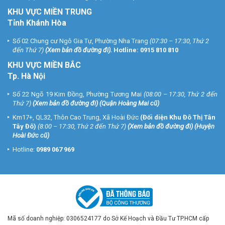
KHU VỰC MIỀN TRUNG
Tỉnh Khánh Hòa
Số 02 Chung cư Ngô Gia Tự, Phường Nha Trang
(07:30 – 17:30, Thứ 2
đến Thứ 7)
(
Xem bản đồ đường đi
).
Hotline:
0915 810 810
KHU VỰC MIỀN BẮC
Tp. Hà Nội
Số 22 Ngõ 19 Kim Đồng, Phường Tương Mai
(08:00 – 17:30, Thứ 2 đến
Thứ 7)
(
Xem bản đồ đường đi
) (Quận Hoàng Mai cũ)
Km17+, QL32, Thôn Cao Trung, Xã Hoài Đức
(Đối diện Khu Đô Thị Tân
Tây Đô)
(8:00 – 17:30, Thứ 2 đến Thứ 7)
(
Xem bản đồ đường đi
) (Huyện
Hoài Đức cũ)
Hotline:
0989 067 969
Mã số doanh nghiệp: 0306524177 do Sở Kế Hoạch và Đầu Tư TP.HCM cấp