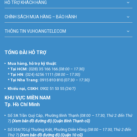
HỖ TRỢ KHÁCH HÀNG
CHÍNH SÁCH MUA HÀNG – BẢO HÀNH
THÔNG TIN VUHOANGTELECOM
TỔNG ĐÀI HỖ TRỢ
Mua hàng, hỗ trợ kỹ thuật:
*
Tại HCM:
(028) 35 166 166
(08:00 – 17:30)
*
Tại HN:
(024) 6256 1111
(08:00 – 17:30)
*
Tại Nha Trang:
0915 810 810
(07:30 – 17:30)
Khiếu nại, CSKH:
0902 51 53 55
(24/7)
KHU
VỰC MIỀN NAM
Tp. Hồ Chí Minh
Số 3A Trần Quý Cáp, Phường Bình Thạnh
(08:00 – 17:30, Thứ 2 đến Thứ
7)
(
Xem bản đồ đường đi
) (Quận Bình Thạnh cũ)
Số 354/70 Lý Thường Kiệt, Phường Diên Hồng
(08:00 – 17:30, Thứ 2 đến
Thứ 7)
(
Xem bản đồ đường đi
) (Quận 10 cũ)