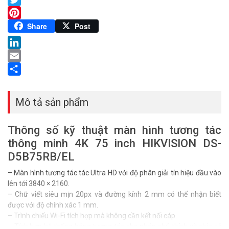
Twitter
Pinterest
Share
Post
LinkedIn
Email
Share
Mô tả sản phẩm
Thông số kỹ thuật màn hình tương tác
thông minh 4K 75 inch HIKVISION DS-
D5B75RB/EL
– Màn hình tương tác tác Ultra HD với độ phân giải tín hiệu đầu vào
lên tới 3840 × 2160.
– Chữ viết siêu mịn 20px và đường kính 2 mm có thể nhận biết
được với độ chính xác 1 mm.
– Trình chiếu Wi-Fi tích hợp mà không cần kết nối cáp.
– Tích hợp hệ thống bảng tương tác cho phép chú thích và chia sẻ