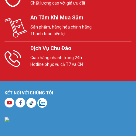
Chất lượng cao với giá ưu đãi
An Tâm Khi Mua Sắm
Sản phẩm, hàng hóa chính hãng
Thanh toán tiện lợi
Dịch Vụ Chu Đáo
Giao hàng nhanh trong 24h
Hotline phục vụ cả T7 và CN
KẾT NỐI VỚI CHÚNG TÔI