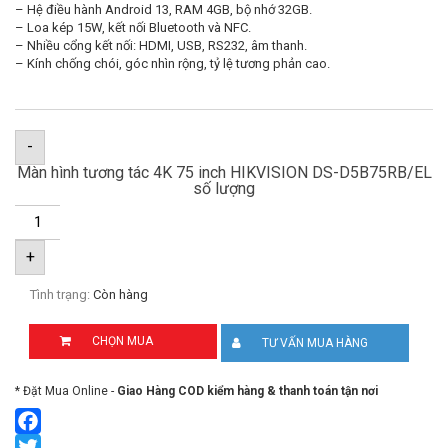
– Hệ điều hành Android 13, RAM 4GB, bộ nhớ 32GB.
– Loa kép 15W, kết nối Bluetooth và NFC.
– Nhiều cổng kết nối: HDMI, USB, RS232, âm thanh.
– Kính chống chói, góc nhìn rộng, tỷ lệ tương phản cao.
-
Màn hình tương tác 4K 75 inch HIKVISION DS-D5B75RB/EL
số lượng
+
Tình trạng:
Còn hàng
CHỌN MUA
TƯ VẤN MUA HÀNG
* Đặt Mua Online -
Giao Hàng COD kiểm hàng & thanh toán tận nơi
Facebook