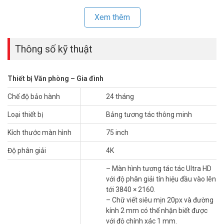
bằng mã QR.
Xem thêm
– Hiển thị vòng lặp có sẵn.
– Giao diện âm thanh và video khác nhau để truy cập thiết bị.
– Chip chuyển đổi mạng tích hợp giúp tiết kiệm chuyển đổi mạng.
Thông số kỹ thuật
– Hệ thống Android tích hợp cung cấp các loại ứng dụng.
– Tương thích với các thiết bị OPS/OPS-C, thực hiện chuyển đổi
mượt mà giữa các hệ thống tích hợp.
Thiết bị Văn phòng – Gia đình
– Thiết kế siêu mỏng với khung nhôm định hình.
– Kích thước: 1713.23 mm × 1025.53 mm × 82.5 mm
Chế độ bảo hành
24 tháng
– Xuất xứ: Trung Quốc.
– Bảo hành: 24 tháng.
Loại thiết bị
Bảng tương tác thông minh
Đặt mua hàng Online HIKVISION DS-D5B75RB/EL ngay hôm nay để
Kích thước màn hình
75 inch
được hỗ trợ giá tốt nhất. Tham khảo thêm thông tin tại
Facebook
Độ phân giải
4K
Vuhoangtelecom
nhé.
– Màn hình tương tác tác Ultra HD
với độ phân giải tín hiệu đầu vào lên
tới 3840 × 2160.
– Chữ viết siêu mịn 20px và đường
kính 2 mm có thể nhận biết được
với độ chính xác 1 mm.