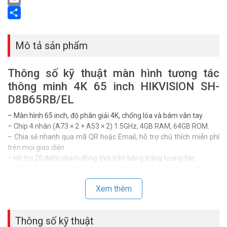
Email
Share
Mô tả sản phẩm
Thông số kỹ thuật màn hình tương tác
thông minh 4K 65 inch HIKVISION SH-
D8B65RB/EL
– Màn hình 65 inch, độ phân giải 4K, chống lóa và bám vân tay.
– Chip 4 nhân (A73 × 2 + A53 × 2) 1.5GHz, 4GB RAM, 64GB ROM.
– Chia sẻ nhanh qua mã QR hoặc Email, hỗ trợ chú thích miễn phí
trên mọi giao diện.
– Hỗ trợ 20 điểm chạm đồng thời trên bảng trắng tương tác.
– Phản chiếu màn hình không dây, chia màn hình đa dạng (chia đôi,
chia bốn).
Xem thêm
– Camera 8MP tích hợp, 6 mic đa hướng chống ồn, thu âm khoảng
cách 8m.
– Đa cổng kết nối: HDMI IN/OUT 4K@60Hz, LINE IN/OUT, RJ45 x 2.
Thông số kỹ thuật
– Sản phẩm phù hợp cho họp trực tuyến, giảng dạy, và trình chiếu