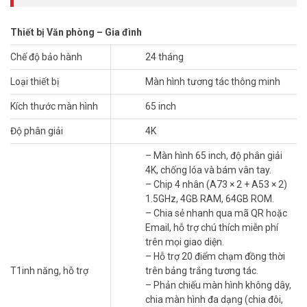
chuyên nghiệp.
– Xuất xứ: Trung Quốc.
Thiết bị Văn phòng – Gia đình
– Bảo hành: 24 tháng.
Chế độ bảo hành
24 tháng
Đặt mua hàng Online HIKVISION DS-D5B65RB/EL ngay hôm nay để
được hỗ trợ giá tốt nhất. Tham khảo thêm thông tin tại
Facebook
Loại thiết bị
Màn hình tương tác thông minh
Vuhoangtelecom
nhé.
Kích thước màn hình
65 inch
Độ phân giải
4K
– Màn hình 65 inch, độ phân giải
4K, chống lóa và bám vân tay.
– Chip 4 nhân (A73 × 2 + A53 × 2)
1.5GHz, 4GB RAM, 64GB ROM.
– Chia sẻ nhanh qua mã QR hoặc
Email, hỗ trợ chú thích miễn phí
trên mọi giao diện.
– Hỗ trợ 20 điểm chạm đồng thời
T1inh năng, hỗ trợ
trên bảng trắng tương tác.
– Phản chiếu màn hình không dây,
chia màn hình đa dạng (chia đôi,