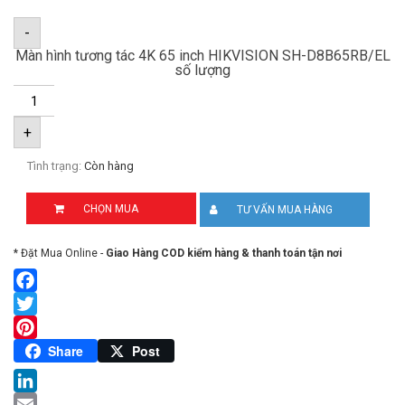
-
Màn hình tương tác 4K 65 inch HIKVISION SH-D8B65RB/EL
số lượng
+
Tình trạng:
Còn hàng
CHỌN MUA
TƯ VẤN MUA HÀNG
* Đặt Mua Online -
Giao Hàng COD kiểm hàng & thanh toán tận nơi
Facebook
Twitter
Pinterest
Share
Post
LinkedIn