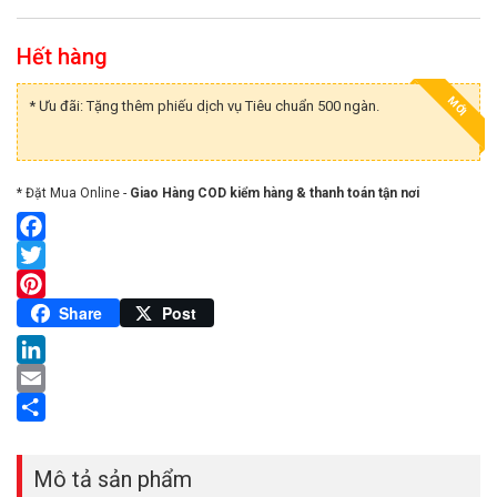
Hết hàng
MỚI
* Ưu đãi: Tặng thêm phiếu dịch vụ Tiêu chuẩn 500 ngàn.
* Đặt Mua Online -
Giao Hàng COD kiểm hàng & thanh toán tận nơi
Facebook
Twitter
Pinterest
Share
Post
LinkedIn
Email
Share
Mô tả sản phẩm