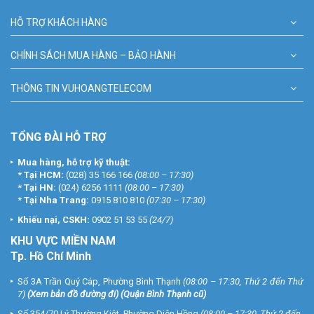
rẻ không ghi rõ model hãng sản xuất chất lượng không đảm bảo,
Khách hàng không nên mua những sản phẩm đó vì không kiểm tra
HỖ TRỢ KHÁCH HÀNG
được chất lượng sản phẩm mình mua.
CHÍNH SÁCH MUA HÀNG – BẢO HÀNH
Quý khách hàng có nhu cầu
lắp đặt trọn bộ khóa cửa điện tử giá
rẻ giá rẻ
chính hãng, xin vui lòng liên hệ số Hotline 1900 9259 để
được tư vấn chu đáo nhất.
THÔNG TIN VUHOANGTELECOM
Tổng đài Chăm Sóc Khách Hàng Miễn Phí:
1900 9259
(Giờ hành
chính)
TỔNG ĐÀI HỖ TRỢ
Website:
https://vuhoangtelecom.vn/
Page Lắp Đặt Camera Quan Sát:
Mua hàng, hỗ trợ kỹ thuật:
https://www.facebook.com/lapdatcameragiamsatvhs
*
Tại HCM:
(028) 35 166 166
(08:00 – 17:30)
*
Tại HN:
(024) 6256 1111
(08:00 – 17:30)
*
Tại Nha Trang:
0915 810 810
(07:30 – 17:30)
Khiếu nại, CSKH:
0902 51 53 55
(24/7)
KHU
VỰC MIỀN NAM
Tp. Hồ Chí Minh
Số 3A Trần Quý Cáp, Phường Bình Thạnh
(08:00 – 17:30, Thứ 2 đến Thứ
7)
(
Xem bản đồ đường đi
) (Quận Bình Thạnh cũ)
Số 354/70 Lý Thường Kiệt, Phường Diên Hồng
(08:00 – 17:30, Thứ 2 đến