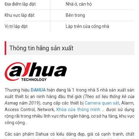
Địa điểm lắp đặt
Nhà ở, căn hộ
Thương hiệu khóa cửa thông minh DAHUA đã được nhiều gia đình
Khu vực lắp đặt
Bên trong
tin tưởng và lựa chọn lắp đặt. Bởi những lý do sau đây:
Vị trí lắp đặt
Lắp trên cửa cổng nhà
Nhiều chế độ mở khóa thông minh: Ứng dụng Easy4key,
DMSS, thẻ từ, mật khẩu & chìa khóa cơ.
Đảm bảo yêu cầu bảo mật cao như: Tự động khóa khi gặp
Thông tin hãng sản xuất
mật khẩu hoặc thẻ không hợp lệ liên tiếp. Khi ấy khóa cửa
cũng phát tín hiệu cảnh báo đột nhập về cho chủ nhân.
Thiết kế với bộ nhớ lưu trữ lớn : 50 mật khẩu, 50 thẻ và 8
bluetooth.
Sản phẩm chú trọng cao trong tính thẩm mỹ, đường nét tinh
tế, sang trọng và đẹp mắt. Có thể sử dụng cho mọi loại cửa.
Nhất là khả năng hoạt động bền, ổn định.
Thương hiệu
DAHUA
hiện đang là 1 trong nhà 5 nhà sản xuất sản
xuất thiết bị an ninh hàng đầu thế giới
(Theo số liệu thống kê của
Lắp đặt trọn bộ khóa cửa điện tử DAHUA
Asmag năm 2019)
, cung cấp các thiết bị
Camera quan sát
, Alarm,
cho căn hộ gói SILVER L42020-2 không
Access Control, Network,
Khóa cửa thông minh
… được sử dụng
rộng rãi trong nhiều lĩnh vực như ngân hàng, cơ sở hạ tầng, khu vực
phát sinh phí
công cộng…
– 1 bộ khóa có model ASL2101S/K-WL (tay cầm bên trái) và
ASL2101S/K-WR (tay cầm bên phải) tùy chọn phù hợp theo vị trí
Các sản phẩm Dahua có kiểu dáng đẹp, giá cả cạnh tranh, chất