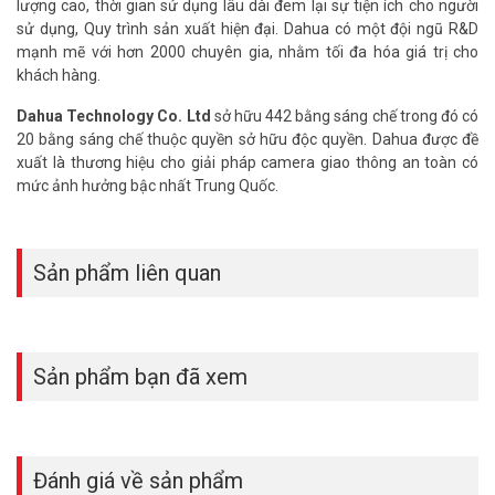
lắp cửa cho quý khách.
lượng cao, thời gian sử dụng lâu dài đem lại sự tiện ích cho người
– Bề mặt và tay cầm làm bằng hợp kim kẽm mạnh mẽ và chắc
sử dụng, Quy trình sản xuất hiện đại. Dahua có một đội ngũ R&D
chắn.
mạnh mẽ với hơn 2000 chuyên gia, nhằm tối đa hóa giá trị cho
– Tiện dụng hơn với 5 chế độ mở khóa.
khách hàng.
– Cảnh báo khi khóa lỗi/điện áp pin thấp.
Dahua Technology Co. Ltd
sở hữu 442 bằng sáng chế trong đó có
– Sử dụng thẻ từ.
20 bằng sáng chế thuộc quyền sở hữu độc quyền. Dahua được đề
– Bộ nhớ lưu trữ lớn: 50 mật khẩu, 50 thẻ, 8 bluetooth.
xuất là thương hiệu cho giải pháp camera giao thông an toàn có
** ƯU ĐÃI:
mức ảnh hưởng bậc nhất Trung Quốc.
– Miễn phí nhân công lắp đặt thiết bị tận nơi nội thành HCM – HN
(500.000đ+).
– Miễn phí cài đặt và hướng dẫn sử dụng (300.000đ+).
Sản phẩm liên quan
– Miễn phí các vật tư phụ khi lắp đặt (50.000đ+).
– Miễn phí bảo hành tận nơi 24 tháng do lỗi kỹ thuật (500.000đ).
– Tặng phiếu dịch vụ tiêu chuẩn 500.000đ.
Gói lắp đặt
Sản phẩm bạn đã xem
Bộ smartlock Dahua cho căn hộ
Khóa cửa điện tử trở thành giải pháp kiểm soát cửa hàng đầu của
mọi gia đình và các doanh nghiệp tại Việt Nam, đặc biệt là ở một số
Đánh giá về sản phẩm
chung cư, khách sạn, tòa nhà,… Nếu bạn đang muốn lắp đặt khóa