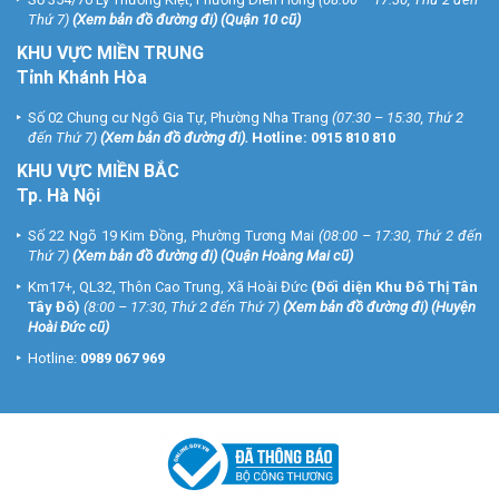
Thứ 7)
(
Xem bản đồ đường đi
) (Quận 10 cũ)
KHU VỰC MIỀN TRUNG
Tỉnh Khánh Hòa
Số 02 Chung cư Ngô Gia Tự, Phường Nha Trang
(07:30 – 15:30, Thứ 2
đến Thứ 7)
(
Xem bản đồ đường đi
).
Hotline:
0915 810 810
KHU VỰC MIỀN BẮC
Tp. Hà Nội
Số 22 Ngõ 19 Kim Đồng, Phường Tương Mai
(08:00 – 17:30, Thứ 2 đến
Thứ 7)
(
Xem bản đồ đường đi
) (Quận Hoàng Mai cũ)
Km17+, QL32, Thôn Cao Trung, Xã Hoài Đức
(Đối diện Khu Đô Thị Tân
Tây Đô)
(8:00 – 17:30, Thứ 2 đến Thứ 7)
(
Xem bản đồ đường đi
) (Huyện
Hoài Đức cũ)
Hotline:
0989 067 969