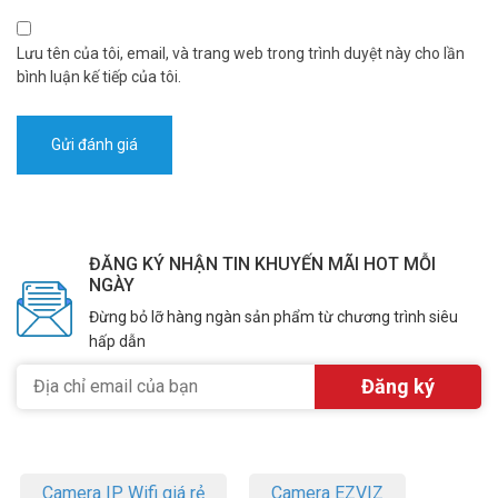
– Bảo hành: 24 tháng.
Lưu tên của tôi, email, và trang web trong trình duyệt này cho lần
Đặt mua hàng Online ngay hôm nay để được hỗ trợ giá tốt nhất.
bình luận kế tiếp của tôi.
Tham khảo thêm thông tin tại
Facebook Vuhoangtelecom
nhé.
ĐĂNG KÝ NHẬN TIN KHUYẾN MÃI HOT MỖI
NGÀY
Đừng bỏ lỡ hàng ngàn sản phẩm từ chương trình siêu
hấp dẫn
Camera IP Wifi giá rẻ
Camera EZVIZ