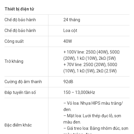
Sản phẩm TOA TZ-406B nhập khẩu chính hãng từ TOA Indonesia,
Thiết bị điện tử
đạt tiêu chuẩn Nhật Bản và được ưa dùng khắp thế giới. Đây là sự
lựa chọn hàng đầu cho dàn âm thanh thông báo.
Chế độ bảo hành
24 tháng
Đặc điểm loa TOA TZ-406B
Chế độ bảo hành
Loa cột
Loa cột TOA TZ-406B được thiết kế 4 loa nhỏ hình nón có công
Công suất
40W
suất 10W mỗi loa. Được sắp xếp với nhau theo 1 hàng dọc trên 1
+ 100V line: 250Ω (40W), 500Ω
tấm vách ngăn giúp định hướng âm thanh theo chiều ngang.
(20W), 1 kΩ (10W), 2kΩ (5W)
Trở kháng
Sản phẩm giúp nâng cao định hướng của sóng âm thanh, tạo âm
+ 70V line: 250Ω (20W), 500Ω
thanh trong trẻo, rõ ràng. Âm thanh được khuyếch đại với độ vang
(10W), 1 kΩ (5W), 2kΩ (2.5W)
và phản hồi thấp. Có hiệu quả cao trong việc giảm tiếng hú và tiếng
Cường độ âm thanh
92dB
vang thích hợp cho không gian hội trường và nhà thờ.
Đáp tuyến tần số
150 – 13,000kHz
– Vỏ loa: Nhựa HIPS màu trắng/
đen.
– Mặt loa: Lưới thép đục lỗ, sơn
màu đen.
Đặc điểm khác
– Giá treo loa: Bằng nhôm đúc, sơn