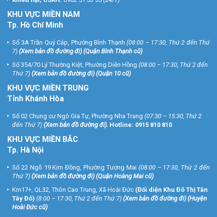
KHU
VỰC MIỀN NAM
Tp. Hồ Chí Minh
Số 3A Trần Quý Cáp, Phường Bình Thạnh
(08:00 – 17:30, Thứ 2 đến Thứ
7)
(
Xem bản đồ đường đi
) (Quận Bình Thạnh cũ)
Số 354/70 Lý Thường Kiệt, Phường Diên Hồng
(08:00 – 17:30, Thứ 2 đến
Thứ 7)
(
Xem bản đồ đường đi
) (Quận 10 cũ)
KHU VỰC MIỀN TRUNG
Tỉnh Khánh Hòa
Số 02 Chung cư Ngô Gia Tự, Phường Nha Trang
(07:30 – 15:30, Thứ 2
đến Thứ 7)
(
Xem bản đồ đường đi
).
Hotline:
0915 810 810
KHU VỰC MIỀN BẮC
Tp. Hà Nội
Số 22 Ngõ 19 Kim Đồng, Phường Tương Mai
(08:00 – 17:30, Thứ 2 đến
Thứ 7)
(
Xem bản đồ đường đi
) (Quận Hoàng Mai cũ)
Km17+, QL32, Thôn Cao Trung, Xã Hoài Đức
(Đối diện Khu Đô Thị Tân
Tây Đô)
(8:00 – 17:30, Thứ 2 đến Thứ 7)
(
Xem bản đồ đường đi
) (Huyện
Hoài Đức cũ)