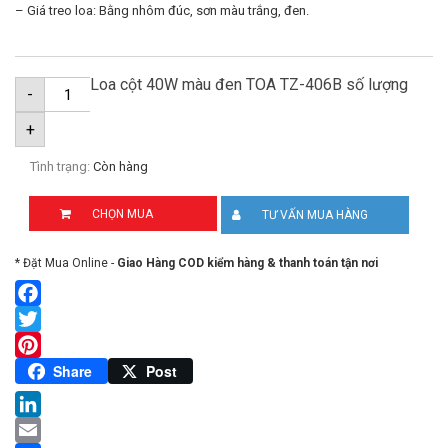
– Giá treo loa: Bằng nhôm đúc, sơn màu trắng, đen.
Loa cột 40W màu đen TOA TZ-406B số lượng
-
+
Tình trạng:
Còn hàng
CHỌN MUA
TƯ VẤN MUA HÀNG
* Đặt Mua Online -
Giao Hàng COD kiểm hàng & thanh toán tận nơi
Facebook
Twitter
Pinterest
Share
Post
LinkedIn