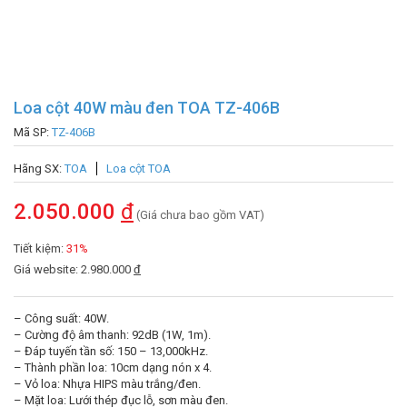
Loa cột 40W màu đen TOA TZ-406B
Mã SP:
TZ-406B
Hãng SX:
TOA
Loa cột TOA
2.050.000
đ
(Giá chưa bao gồm VAT)
Tiết kiệm:
31%
Giá website: 2.980.000
đ
– Công suất: 40W.
– Cường độ âm thanh: 92dB (1W, 1m).
– Đáp tuyến tần số: 150 – 13,000kHz.
– Thành phần loa: 10cm dạng nón x 4.
– Vỏ loa: Nhựa HIPS màu trắng/đen.
– Mặt loa: Lưới thép đục lỗ, sơn màu đen.