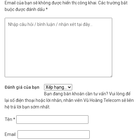
– Mặt loa: Lưới thép đục lỗ, sơn màu đen.
Email của bạn sẽ không được hiển thị công khai.
Các trường bắt
– Giá treo loa: Bằng nhôm đúc, sơn màu trắng, đen.
buộc được đánh dấu
*
– Giá nối, treo tường: Bằng thép, sơn màu trắng/đen(phủ ED).
– Nhiệt độ hoạt động: -10ºC ~ 50ºC
– Kích thước: 135(W) x 746(H) x 128(D) mm.
– Khối lượng: 5,5kg.
– Sản xuất tại Indonesia.
– Bảo hành: 24 tháng.
Đặt mua hàng Online ngay hôm nay để được hỗ trợ giá tốt nhất.
Tham khảo thêm thông tin tại
Facebook Vuhoangtelecom
nhé.
Đánh giá của bạn
Bạn đang băn khoăn cần tư vấn? Vui lòng để
lại số điện thoại hoặc lời nhắn, nhân viên Vũ Hoàng Telecom sẽ liên
hệ trả lời bạn sớm nhất.
Tên
*
Email