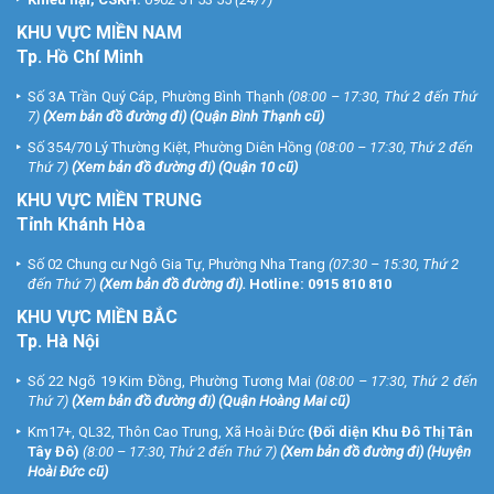
KHU
VỰC MIỀN NAM
Tp. Hồ Chí Minh
Số 3A Trần Quý Cáp, Phường Bình Thạnh
(08:00 – 17:30, Thứ 2 đến Thứ
7)
(
Xem bản đồ đường đi
) (Quận Bình Thạnh cũ)
Số 354/70 Lý Thường Kiệt, Phường Diên Hồng
(08:00 – 17:30, Thứ 2 đến
Thứ 7)
(
Xem bản đồ đường đi
) (Quận 10 cũ)
KHU VỰC MIỀN TRUNG
Tỉnh Khánh Hòa
Số 02 Chung cư Ngô Gia Tự, Phường Nha Trang
(07:30 – 15:30, Thứ 2
đến Thứ 7)
(
Xem bản đồ đường đi
).
Hotline:
0915 810 810
KHU VỰC MIỀN BẮC
Tp. Hà Nội
Số 22 Ngõ 19 Kim Đồng, Phường Tương Mai
(08:00 – 17:30, Thứ 2 đến
Thứ 7)
(
Xem bản đồ đường đi
) (Quận Hoàng Mai cũ)
Km17+, QL32, Thôn Cao Trung, Xã Hoài Đức
(Đối diện Khu Đô Thị Tân
Tây Đô)
(8:00 – 17:30, Thứ 2 đến Thứ 7)
(
Xem bản đồ đường đi
) (Huyện
Hoài Đức cũ)