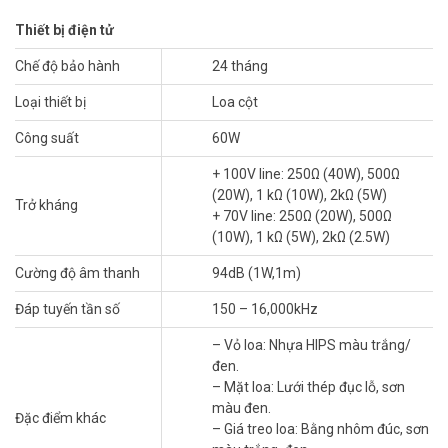
Cũng tương tự như
loa cột TOA TZ-406B
, loa cột TOA TZ-206B
Thiết bị điện tử
trong cùng series loa cột TOA TZ,
TOA TZ-606B
được thiết kế
mang hiệu năng cao và hiệu quả bằng việc sử dụng 6 loa hình nón
Chế độ bảo hành
24 tháng
10W sắp xếp theo 1 chiều dọc trên vách ngăn. Đặc điểm này giúp
Loại thiết bị
Loa cột
loa tạo định hướng cho âm thanh phát đi theo chiều ngang, loa có
nhiệt độ hoạt động dao động từ -10°C đến +50°C luôn bảo đảm cho
Công suất
60W
mọi hoạt động của loa diễn ra bình thường.
+ 100V line: 250Ω (40W), 500Ω
Âm thanh phát ra từ
loa màu đen TOA TZ-606B
được khuếch đại
(20W), 1 kΩ (10W), 2kΩ (5W)
Trở kháng
với độ vang và phản hồi thấp nhất, có hiệu quả cao trong việc giảm
+ 70V line: 250Ω (20W), 500Ω
tiếng hú và tiếng vang vọng.
(10W), 1 kΩ (5W), 2kΩ (2.5W)
Cường độ âm thanh
94dB (1W,1m)
Đáp tuyến tần số
150 – 16,000kHz
– Vỏ loa: Nhựa HIPS màu trắng/
đen.
– Mặt loa: Lưới thép đục lỗ, sơn
màu đen.
Đặc điểm khác
– Giá treo loa: Bằng nhôm đúc, sơn