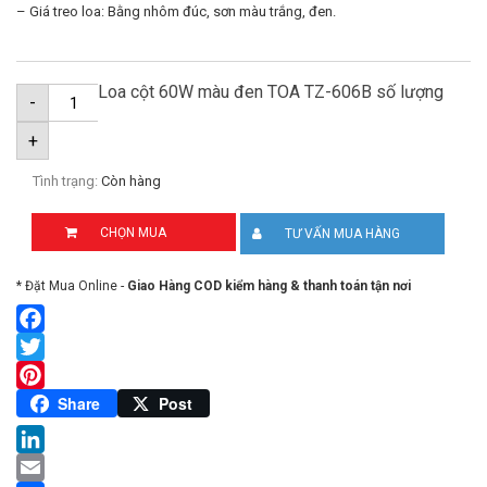
– Giá treo loa: Bằng nhôm đúc, sơn màu trắng, đen.
Loa cột 60W màu đen TOA TZ-606B số lượng
-
+
Tình trạng:
Còn hàng
CHỌN MUA
TƯ VẤN MUA HÀNG
* Đặt Mua Online -
Giao Hàng COD kiểm hàng & thanh toán tận nơi
Facebook
Twitter
Pinterest
Share
Post
LinkedIn