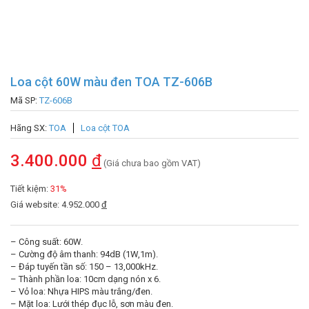
Loa cột 60W màu đen TOA TZ-606B
Mã SP:
TZ-606B
Hãng SX:
TOA
Loa cột TOA
3.400.000
đ
(Giá chưa bao gồm VAT)
Tiết kiệm:
31%
Giá website: 4.952.000
đ
– Công suất: 60W.
– Cường độ âm thanh: 94dB (1W,1m).
– Đáp tuyến tần số: 150 – 13,000kHz.
– Thành phần loa: 10cm dạng nón x 6.
– Vỏ loa: Nhựa HIPS màu trắng/đen.
– Mặt loa: Lưới thép đục lỗ, sơn màu đen.