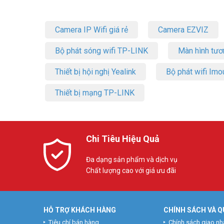
Camera IP Wifi giá rẻ
Camera EZVIZ
Bộ phát sóng wifi TP-LINK
Màn hình tươ
Thiết bị hội nghị Yealink
Bộ phát wifi Imo
Thiết bị mạng TP-LINK
Chi Tiêu Hiệu Quả
Đa dạng sản phẩm và dịch vụ
Chất lượng cao với giá ưu đãi
HỖ TRỢ KHÁCH HÀNG
CHÍNH SÁCH VÀ Q
Tiêu chí bán hàng
Chính sách giao nh