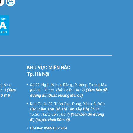
KHU VỰC MIỀN BẮC
Tp. Hà Nội
ng Nha
Số 22 Ngõ 19 Kim Đồng, Phường Tương Mai
ứ 7)
(
Xem
(08:00 – 17:30, Thứ 2 đến Thứ 7)
(
Xem bản đồ
10 810
đường đi
) (Quận Hoàng Mai cũ)
Km17+, QL32, Thôn Cao Trung, Xã Hoài Đức
(Đối diện Khu Đô Thị Tân Tây Đô)
(8:00 –
17:30, Thứ 2 đến Thứ 7)
(
Xem bản đồ đường
đi
) (Huyện Hoài Đức cũ)
Hotline:
0989 067 969