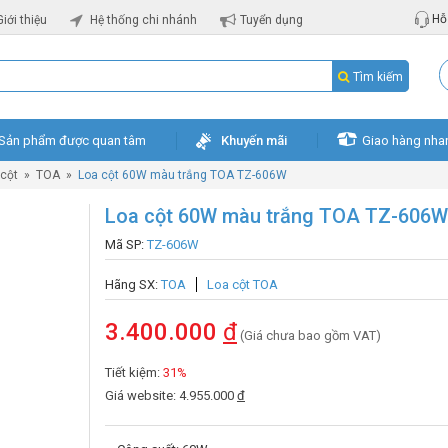
Hỗ 
Giới thiệu
Hệ thống chi nhánh
Tuyển dụng
Tìm kiếm
Sản phẩm được quan tâm
Khuyến mãi
Giao hàng nha
 cột
»
TOA
»
Loa cột 60W màu trắng TOA TZ-606W
Loa cột 60W màu trắng TOA TZ-606W
Mã SP:
TZ-606W
Hãng SX:
TOA
Loa cột TOA
3.400.000
đ
(Giá chưa bao gồm VAT)
Tiết kiệm:
31%
Giá website: 4.955.000
đ