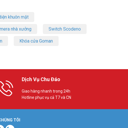
iện khuôn mặt
amera nhà xưởng
Switch Scodeno
on
Khóa cửa Goman
Dịch Vụ Chu Đáo
Giao hàng nhanh trong 24h
Hotline phục vụ cả T7 và CN
 CHÚNG TÔI