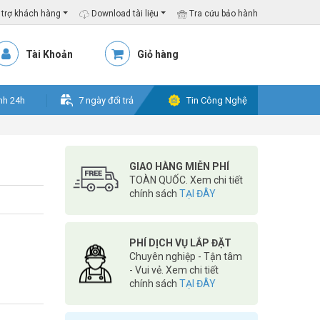
trợ khách hàng
Download tài liệu
Tra cứu bảo hành
Tài Khoản
Giỏ hàng
nh 24h
7 ngày đổi trả
Tin Công Nghệ
GIAO HÀNG MIỄN PHÍ
TOÀN QUỐC. Xem chi tiết
chính sách
TẠI ĐÂY
PHÍ DỊCH VỤ LẮP ĐẶT
Chuyên nghiệp - Tận tâm
- Vui vẻ. Xem chi tiết
chính sách
TẠI ĐÂY