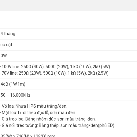
24 tháng
Loa cột
60W
+ 100V line: 250Ω (40W), 500Ω (20W), 1 kΩ (10W), 2kΩ (5W)
+ 70V line: 250Ω (20W), 500Ω (10W), 1 kΩ (5W), 2kΩ (2.5W)
94dB (1W,1m)
Z-206B trong cùng series loa cột TOA TZ,
TOA TZ-606W
được thiết kế
W sắp xếp theo 1 chiều dọc trên vách ngăn. Đặc điểm này giúp loa tạo 
150 – 16,000kHz
 hoạt động dao động từ -10°C đến +50°C luôn bảo đảm cho mọi hoạt độ
– Vỏ loa: Nhựa HIPS màu trắng/đen.
– Mặt loa: Lưới thép đục lỗ, sơn màu đen.
 khuếch đại với độ vang và phản hồi thấp nhất, có hiệu quả cao trong
– Giá treo loa: Bằng nhôm đúc, sơn màu trắng, đen.
– Giá nối, treo tường: Bằng thép, sơn màu trắng/đen(phủ ED).
 nên loa cột TOA TZ-606W có khả năng chịu được điều kiện thời tiết tron
135(W) x 746(H) x 128(D) mm