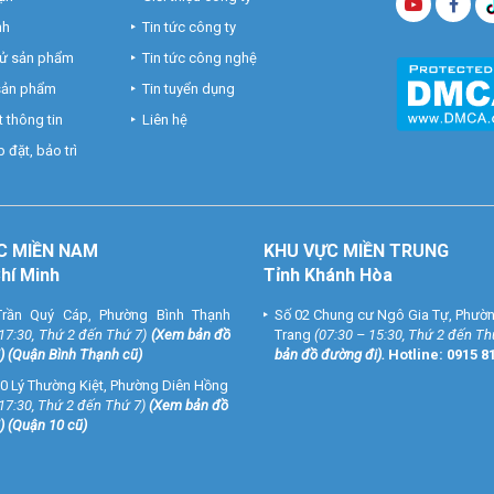
nh
Tin tức công ty
hử sản phẩm
Tin tức công nghệ
 sản phẩm
Tin tuyển dụng
 thông tin
Liên hệ
 đặt, bảo trì
C MIỀN NAM
KHU VỰC MIỀN TRUNG
Chí Minh
Tỉnh Khánh Hòa
rần Quý Cáp, Phường Bình Thạnh
Số 02 Chung cư Ngô Gia Tự, Phườ
 17:30, Thứ 2 đến Thứ 7)
(
Xem bản đồ
Trang
(07:30 – 15:30, Thứ 2 đến Th
) (Quận Bình Thạnh cũ)
bản đồ đường đi
).
Hotline:
0915 8
0 Lý Thường Kiệt, Phường Diên Hồng
 17:30, Thứ 2 đến Thứ 7)
(
Xem bản đồ
) (Quận 10 cũ)