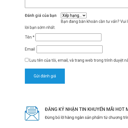
Đặt mua hàng Online ngay hôm nay để được hỗ trợ giá tốt
Đánh giá của bạn
Bạn đang băn khoăn cần tư vấn? Vui lò
lời bạn sớm nhất.
Tên
*
Email
Lưu tên của tôi, email, và trang web trong trình duyệt nà
ĐĂNG KÝ NHẬN TIN KHUYẾN MÃI HOT 
Đừng bỏ lỡ hàng ngàn sản phẩm từ chương trì