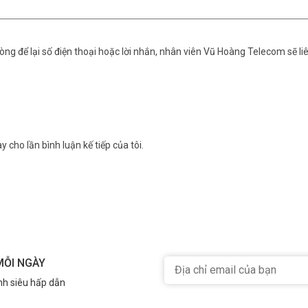
 nhất. Tham khảo thêm thông tin tại
Facebook Vuhoangtelecom
nhé.
ng để lại số điện thoại hoặc lời nhắn, nhân viên Vũ Hoàng Telecom sẽ liê
y cho lần bình luận kế tiếp của tôi.
MỖI NGÀY
nh siêu hấp dẫn