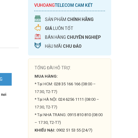
VUHOANG
TELECOM CAM KẾT
SẢN PHẨM
CHÍNH HÃNG
GIÁ
LUÔN TỐT
BÁN HÀNG
CHUYÊN NGHIỆP
HẬU MÃI
CHU ĐÁO
TỔNG ĐÀI HỖ TRỢ:
MUA HÀNG:
NG
* Tại HCM:
028 35 166 166
(08:00 –
17:30, T2-T7)
 nơi
* Tại HÀ NỘI:
024 6256 1111
(08:00 –
17:30, T2-T7)
* Tại NHA TRANG:
0915 810 810
(08:00
– 17:30, T2-T7)
KHIẾU NẠI:
0902 51 53 55 (24/7)