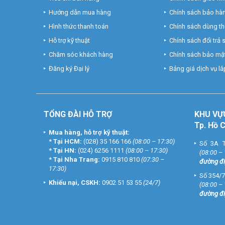
Hướng dẫn mua hàng
Chính sách bảo hà
Hình thức thanh toán
Chính sách dùng t
Hỗ trợ kỹ thuật
Chính sách đổi trả
Chăm sóc khách hàng
Chính sách bảo mật
Đăng ký Đại lý
Bảng giá dịch vụ lắp
TỔNG ĐÀI HỖ TRỢ
KHU
VỰ
Tp. Hồ 
Mua hàng, hỗ trợ kỹ thuật:
*
Tại HCM:
(028) 35 166 166
(08:00 – 17:30)
Số 3A T
*
Tại HN:
(024) 6256 1111
(08:00 – 17:30)
(08:00 –
*
Tại Nha Trang:
0915 810 810
(07:30 –
đường đi
17:30)
Số 354/7
Khiếu nại, CSKH:
0902 51 53 55
(24/7)
(08:00 –
đường đi