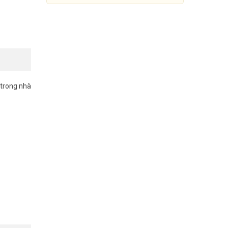
trong nhà
Loa cột 60W màu trắng TOA
TZ-606W
3.400.000đ
4.955.000đ
Mua Ngay