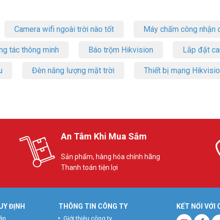
Camera wifi ngoài trời nào tốt
Máy chấm công nhận d
ng tác thông minh
Báo trộm Hikvision
Lắp đặt c
u
Đèn năng lượng mặt trời
Thiết bị mạng Hikvisi
An Tâm Khi Mua Sắm
Sản phẩm, hàng hóa chính hãng
Thanh toán tiện lợi
UY ĐỊNH
THÔNG TIN CÔNG TY
KẾT NỐI VỚI
ận
Giới thiệu công ty