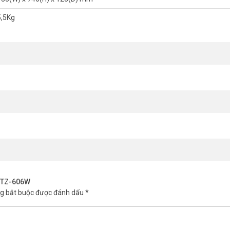
a có thể gắn trực tiếp lên trần hoặc tường nhờ giá đỡ đi kèm nên thi cô
5,5Kg
 trắng TOA TZ-606W
(7.5W)
)
ED).
A TZ-606W
ng bắt buộc được đánh dấu
*