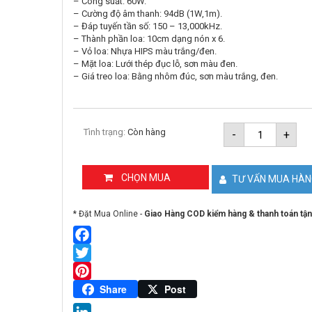
– Công suất: 60W.
– Cường độ âm thanh: 94dB (1W,1m).
– Đáp tuyến tần số: 150 – 13,000kHz.
– Thành phần loa: 10cm dạng nón x 6.
– Vỏ loa: Nhựa HIPS màu trắng/đen.
– Mặt loa: Lưới thép đục lỗ, sơn màu đen.
– Giá treo loa: Bằng nhôm đúc, sơn màu trắng, đen.
Loa
Tình trạng:
Còn hàng
-
+
cột
60W
màu
trắng
CHỌN MUA
TƯ VẤN MUA HÀ
TOA
TZ-
606W
* Đặt Mua Online -
Giao Hàng COD kiểm hàng & thanh toán tận
số
lượng
Facebook
Twitter
Pinterest
Share
Post