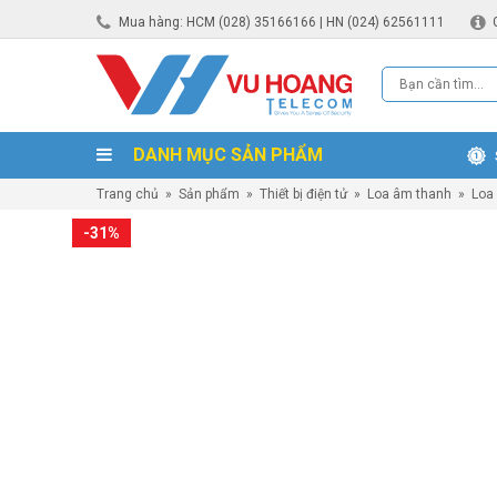
Mua hàng: HCM (028) 35166166 | HN (024) 62561111
DANH MỤC SẢN PHẨM
Trang chủ
»
Sản phẩm
»
Thiết bị điện tử
»
Loa âm thanh
»
Loa
-31%