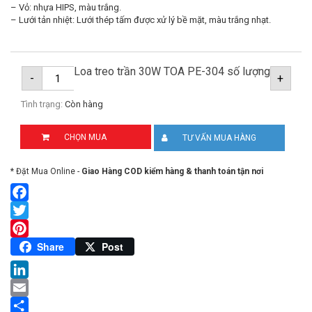
– Vỏ: nhựa HIPS, màu trắng.
– Lưới tản nhiệt: Lưới thép tấm được xử lý bề mặt, màu trắng nhạt.
Loa treo trần 30W TOA PE-304 số lượng
-
+
Tình trạng:
Còn hàng
CHỌN MUA
TƯ VẤN MUA HÀNG
* Đặt Mua Online -
Giao Hàng COD kiểm hàng & thanh toán tận nơi
Facebook
Twitter
Pinterest
Share
Post
LinkedIn
Email