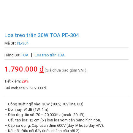
Loa treo trần 30W TOA PE-304
Mã SP:
PE-304
Hãng SX:
TOA
Loa treo trần TOA
1.790.000
đ
(Giá chưa bao gồm VAT)
Tiết kiệm:
29%
Giá website: 2.516.000
đ
– Công suất ngõ vào: 30W (100V, 70V line, 8Ω)
– Độ nhạy: 91dB (1W, 1m).
– Đáp ứng tần số: 70 – 20,000Hz (peak -20 dB).
– Cấu tạo loa: 12 cm (5′) loại loa vòm cân bằng hình nón.
– Cáp sử dụng: Cáp cách điện 600V (dây IV hoặc dây HIV).
– Kết nối: Đầu nối đẩy (kiểu nhánh cầu nối-2).