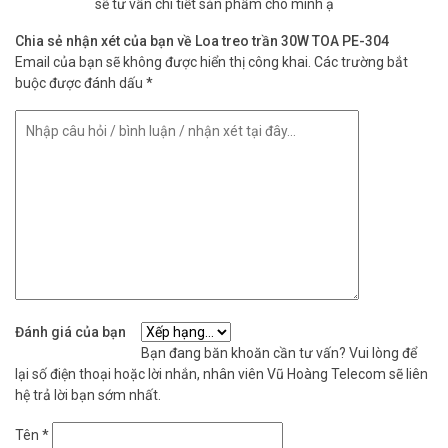
sẽ tư vấn chi tiết sản phẩm cho mình ạ
– Cấu tạo loa: 12 cm (5′) loại loa vòm cân bằng hình nón.
– Cáp sử dụng: Cáp cách điện 600V (dây IV hoặc dây HIV).
Chia sẻ nhận xét của bạn về Loa treo trần 30W TOA PE-304
– Kết nối: Đầu nối đẩy (kiểu nhánh cầu nối-2).
Email của bạn sẽ không được hiển thị công khai.
Các trường bắt
– Vỏ: nhựa HIPS, màu trắng.
buộc được đánh dấu
*
– Lưới tản nhiệt: Lưới thép tấm được xử lý bề mặt, màu trắng nhạt.
– Kích thước: φ186 x 251 mm
– Trọng lượng: 2.1 kg
– Phụ kiện : Khung trần, Móc treo, Nắp trần, Vít gắn loa.
– Sản xuất tại Indonesia.
– Bảo hành: 24 tháng.
Đặt mua hàng Online ngay hôm nay để được hỗ trợ giá tốt nhất.
Tham khảo thêm thông tin tại
Facebook Vuhoangtelecom
nhé.
Đánh giá của bạn
Bạn đang băn khoăn cần tư vấn? Vui lòng để
lại số điện thoại hoặc lời nhắn, nhân viên Vũ Hoàng Telecom sẽ liên
hệ trả lời bạn sớm nhất.
Tên
*