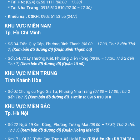
*
Tại HN:
(024) 6256 1111
(08:00 – 17:30)
*
Tại Nha Trang:
0915 810 810
(07:30 – 17:30)
Khiếu nại, CSKH:
0902 51 53 55
(24/7)
KHU
VỰC MIỀN NAM
Tp. Hồ Chí Minh
Số 3A Trần Quý Cáp, Phường Bình Thạnh
(08:00 – 17:30, Thứ 2 đến Thứ
7)
(
Xem bản đồ đường đi
) (Quận Bình Thạnh cũ)
Số 354/70 Lý Thường Kiệt, Phường Diên Hồng
(08:00 – 17:30, Thứ 2 đến
Thứ 7)
(
Xem bản đồ đường đi
) (Quận 10 cũ)
KHU VỰC MIỀN TRUNG
Tỉnh Khánh Hòa
Số 02 Chung cư Ngô Gia Tự, Phường Nha Trang
(07:30 – 17:30, Thứ 2
đến Thứ 7)
(
Xem bản đồ đường đi
).
Hotline:
0915 810 810
KHU VỰC MIỀN BẮC
Tp. Hà Nội
Số 22 Ngõ 19 Kim Đồng, Phường Tương Mai
(08:00 – 17:30, Thứ 2 đến
Thứ 7)
(
Xem bản đồ đường đi
) (Quận Hoàng Mai cũ)
Km17+, QL32, Thôn Cao Trung, Xã Hoài Đức
(Đối diện Khu Đô Thị Tân