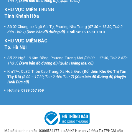
Thứ 7)
(
Xem bản đồ đường đi
) (Quận 10 cũ)
KHU VỰC MIỀN TRUNG
Tỉnh Khánh Hòa
Số 02 Chung cư Ngô Gia Tự, Phường Nha Trang
(07:30 – 15:30, Thứ 2
đến Thứ 7)
(
Xem bản đồ đường đi
).
Hotline:
0915 810 810
KHU VỰC MIỀN BẮC
Tp. Hà Nội
Số 22 Ngõ 19 Kim Đồng, Phường Tương Mai
(08:00 – 17:30, Thứ 2 đến
Thứ 7)
(
Xem bản đồ đường đi
) (Quận Hoàng Mai cũ)
Km17+, QL32, Thôn Cao Trung, Xã Hoài Đức
(Đối diện Khu Đô Thị Tân
Tây Đô)
(8:00 – 17:30, Thứ 2 đến Thứ 7)
(
Xem bản đồ đường đi
) (Huyện
Hoài Đức cũ)
Hotline:
0989 067 969
Mã số doanh nghiệp: 0306524177 do Sở Kế Hoạch và Đầu Tư TP.HCM cấp