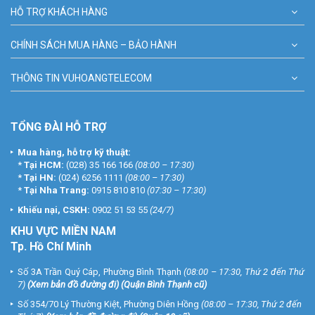
HỖ TRỢ KHÁCH HÀNG
CHÍNH SÁCH MUA HÀNG – BẢO HÀNH
THÔNG TIN VUHOANGTELECOM
TỔNG ĐÀI HỖ TRỢ
Mua hàng, hỗ trợ kỹ thuật:
*
Tại HCM:
(028) 35 166 166
(08:00 – 17:30)
*
Tại HN:
(024) 6256 1111
(08:00 – 17:30)
*
Tại Nha Trang:
0915 810 810
(07:30 – 17:30)
Khiếu nại, CSKH:
0902 51 53 55
(24/7)
KHU
VỰC MIỀN NAM
Tp. Hồ Chí Minh
Số 3A Trần Quý Cáp, Phường Bình Thạnh
(08:00 – 17:30, Thứ 2 đến Thứ
7)
(
Xem bản đồ đường đi
) (Quận Bình Thạnh cũ)
Số 354/70 Lý Thường Kiệt, Phường Diên Hồng
(08:00 – 17:30, Thứ 2 đến