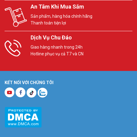
An Tâm Khi Mua Sắm
Sản phẩm, hàng hóa chính hãng
Thanh toán tiện lợi
Dịch Vụ Chu Đáo
Giao hàng nhanh trong 24h
Hotline phục vụ cả T7 và CN
KẾT NỐI VỚI CHÚNG TÔI