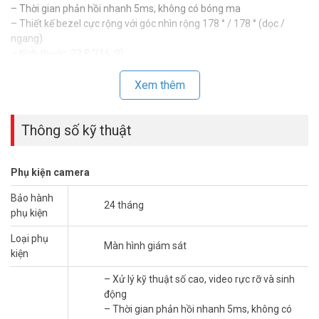
– Thời gian phản hồi nhanh 5ms, không có bóng ma
– Thiết kế bezel cực rộng với góc nhìn rộng 178 ° / 178 ° (dọc /
ngang)
– Kích thước: 23.8 “(16: 9)
– Độ phân giải: 1920 x 1080
– Công nghệ LCD: IPS
Xem thêm
– Đèn nền: LED
– Độ sáng / Độ sáng (Chuẩn): 230 cd / ㎡
Thông số kỹ thuật
– Tương phản: 1000: 1
– Thời gian đáp ứng: 5ms
– Màu hiển thị; 16.7M
Phụ kiện camera
– Cổng ra: HDMI × 1, VGA (D-Sub) × 1, Âm thanh × 1
– Cung cấp năng lượng: AC100 ~ 240V (+/- 10%), 50/60 Hz
Bảo hành
– Kích thước: 542,0 x 322,5 x 40,3 mm
24 tháng
phụ kiện
– Bảo hành: 24 tháng
– Xuất xứ: Trung Quốc
Loại phụ
Màn hình giám sát
kiện
Quý khách xin vui lòng liên hệ số HOTLINE 1900 9259 để được hỗ
trợ giá tốt nhất. Tham khảo thêm hình ảnh tại
Facebook
– Xử lý kỹ thuật số cao, video rực rỡ và sinh
Vuhoangtelecom
nhé.
động
– Thời gian phản hồi nhanh 5ms, không có