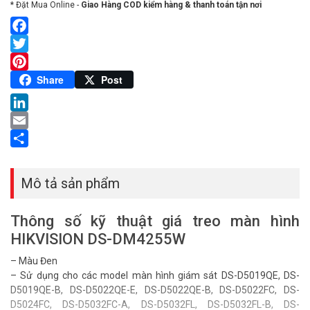
* Đặt Mua Online -
Giao Hàng COD kiểm hàng & thanh toán tận nơi
Facebook
Twitter
Pinterest
Share
Post
LinkedIn
Email
Share
Mô tả sản phẩm
Thông số kỹ thuật giá treo màn hình
HIKVISION DS-DM4255W
– Màu Đen
– Sử dụng cho các model màn hình giám sát DS-D5019QE, DS-
D5019QE-B, DS-D5022QE-E, DS-D5022QE-B, DS-D5022FC, DS-
D5024FC, DS-D5032FC-A, DS-D5032FL, DS-D5032FL-B, DS-