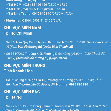
Mua hàng, hỗ trợ kỹ thuật:
*
Tại HCM:
(028) 35 166 166
(08:00 – 17:30)
*
Tại HN:
(024) 6256 1111
(08:00 – 17:30)
*
Tại Nha Trang:
0915 810 810
(07:30 – 17:30)
Khiếu nại, CSKH:
0902 51 53 55
(24/7)
KHU
VỰC MIỀN NAM
Tp. Hồ Chí Minh
Số 3A Trần Quý Cáp, Phường Bình Thạnh
(08:00 – 17:30, Thứ 2 đến Thứ
7)
(
Xem bản đồ đường đi
) (Quận Bình Thạnh cũ)
Số 354/70 Lý Thường Kiệt, Phường Diên Hồng
(08:00 – 17:30, Thứ 2 đến
Thứ 7)
(
Xem bản đồ đường đi
) (Quận 10 cũ)
KHU VỰC MIỀN TRUNG
Tỉnh Khánh Hòa
Số 02 Chung cư Ngô Gia Tự, Phường Nha Trang
(07:30 – 15:30, Thứ 2
đến Thứ 7)
(
Xem bản đồ đường đi
).
Hotline:
0915 810 810
KHU VỰC MIỀN BẮC
Tp. Hà Nội
Số 22 Ngõ 19 Kim Đồng, Phường Tương Mai
(08:00 – 17:30, Thứ 2 đến
Thứ 7)
(
Xem bản đồ đường đi
) (Quận Hoàng Mai cũ)