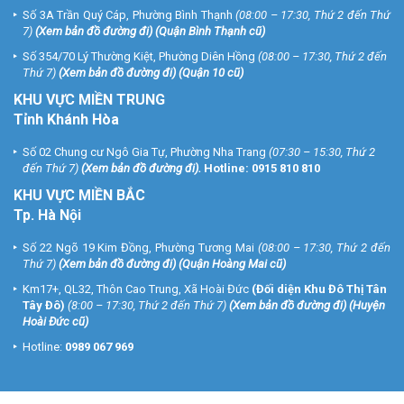
Số 3A Trần Quý Cáp, Phường Bình Thạnh
(08:00 – 17:30, Thứ 2 đến Thứ
7)
(
Xem bản đồ đường đi
) (Quận Bình Thạnh cũ)
Số 354/70 Lý Thường Kiệt, Phường Diên Hồng
(08:00 – 17:30, Thứ 2 đến
Thứ 7)
(
Xem bản đồ đường đi
) (Quận 10 cũ)
KHU VỰC MIỀN TRUNG
Tỉnh Khánh Hòa
Số 02 Chung cư Ngô Gia Tự, Phường Nha Trang
(07:30 – 15:30, Thứ 2
đến Thứ 7)
(
Xem bản đồ đường đi
).
Hotline:
0915 810 810
KHU VỰC MIỀN BẮC
Tp. Hà Nội
Số 22 Ngõ 19 Kim Đồng, Phường Tương Mai
(08:00 – 17:30, Thứ 2 đến
Thứ 7)
(
Xem bản đồ đường đi
) (Quận Hoàng Mai cũ)
Km17+, QL32, Thôn Cao Trung, Xã Hoài Đức
(Đối diện Khu Đô Thị Tân
Tây Đô)
(8:00 – 17:30, Thứ 2 đến Thứ 7)
(
Xem bản đồ đường đi
) (Huyện
Hoài Đức cũ)
Hotline:
0989 067 969