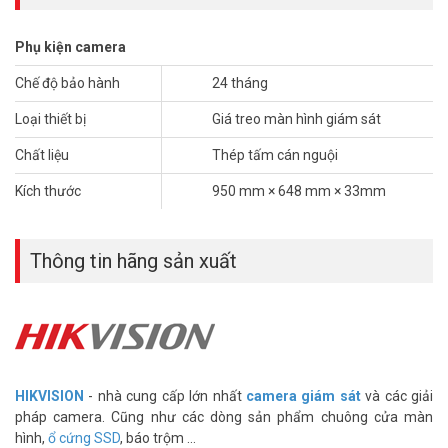
lòng liên hệ HOTLINE 1900.9259 để được hỗ trợ chu đáo. Tham
khảo thêm sản phẩm tại website
vuhoangtelecom.vn
nhé !
Phụ kiện camera
Chế độ bảo hành
24 tháng
Loại thiết bị
Giá treo màn hình giám sát
Chất liệu
Thép tấm cán nguội
Kích thước
950 mm × 648 mm × 33mm
Thông tin hãng sản xuất
HIKVISION
- nhà cung cấp lớn nhất
camera giám sát
và các giải
pháp camera. Cũng như các dòng sản phẩm chuông cửa màn
hình,
ổ cứng SSD
, báo trộm ...