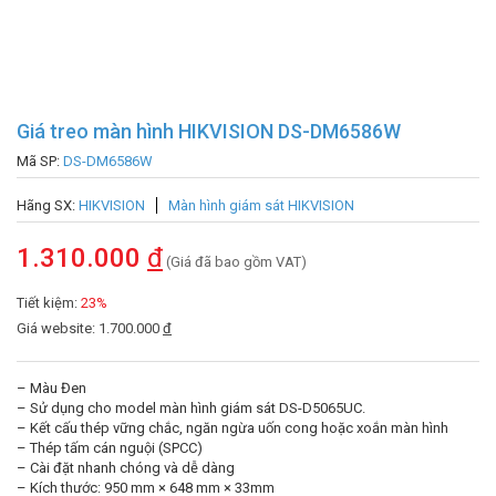
Giá treo màn hình HIKVISION DS-DM6586W
Mã SP:
DS-DM6586W
Hãng SX:
HIKVISION
Màn hình giám sát HIKVISION
1.310.000
đ
(Giá đã bao gồm VAT)
Tiết kiệm:
23%
Giá website: 1.700.000
đ
– Màu Đen
– Sử dụng cho model màn hình giám sát DS-D5065UC.
– Kết cấu thép vững chắc, ngăn ngừa uốn cong hoặc xoắn màn hình
– Thép tấm cán nguội (SPCC)
– Cài đặt nhanh chóng và dễ dàng
– Kích thước: 950 mm × 648 mm × 33mm