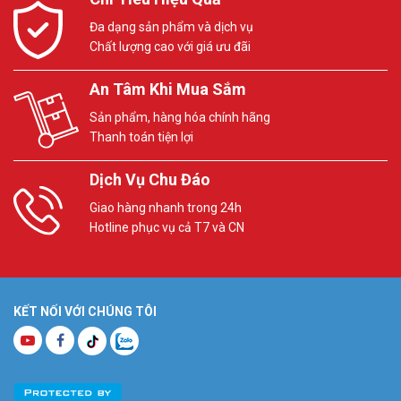
Đa dạng sản phẩm và dịch vụ
Chất lượng cao với giá ưu đãi
An Tâm Khi Mua Sắm
Sản phẩm, hàng hóa chính hãng
Thanh toán tiện lợi
Dịch Vụ Chu Đáo
Giao hàng nhanh trong 24h
Hotline phục vụ cả T7 và CN
KẾT NỐI VỚI CHÚNG TÔI