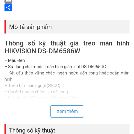
Email
Share
Mô tả sản phẩm
Thông số kỹ thuật giá treo màn hình
HIKVISION DS-DM6586W
– Màu Đen
– Sử dụng cho model màn hình giám sát DS-D5065UC.
– Kết cấu thép vững chắc, ngăn ngừa uốn cong hoặc xoắn màn
hình
– Thép tấm cán nguội (SPCC)
– Cài đặt nhanh chóng và dễ dàng
– Kích thước: 950 mm × 648 mm × 33mm
– Trọng lượng: 4.5 ± 0.5 Kg
– Không bảo hành
Xem thêm
– Xuất xứ: Trung Quốc
Đặt hàng Online ngay HIKVISION DS-DM6586W mới nhất, xin vui
Thông số kỹ thuật