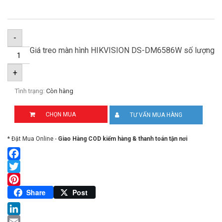
-
Giá treo màn hình HIKVISION DS-DM6586W số lượng
+
Tình trạng:
Còn hàng
CHỌN MUA
TƯ VẤN MUA HÀNG
* Đặt Mua Online -
Giao Hàng COD kiểm hàng & thanh toán tận nơi
Facebook
Twitter
Pinterest
Share
Post
LinkedIn