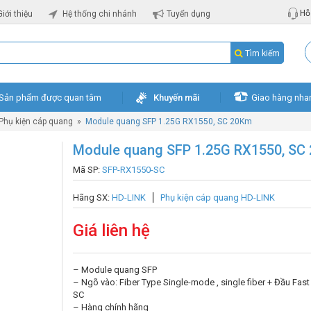
Hỗ 
Giới thiệu
Hệ thống chi nhánh
Tuyển dụng
Tìm kiếm
Sản phẩm được quan tâm
Khuyến mãi
Giao hàng nha
Phụ kiện cáp quang
»
Module quang SFP 1.25G RX1550, SC 20Km
Module quang SFP 1.25G RX1550, SC
Mã SP:
SFP-RX1550-SC
Hãng SX:
HD-LINK
Phụ kiện cáp quang HD-LINK
Giá liên hệ
– Module quang SFP
– Ngõ vào: Fiber Type Single-mode , single fiber + Đầu Fas
SC
– Hàng chính hãng