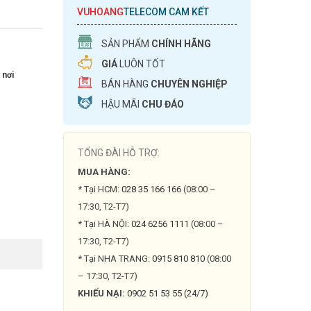
VUHOANG
TELECOM CAM KẾT
SẢN PHẨM
CHÍNH HÃNG
GIÁ
LUÔN TỐT
 nơi
BÁN HÀNG
CHUYÊN NGHIỆP
HẬU MÃI
CHU ĐÁO
TỔNG ĐÀI HỖ TRỢ:
MUA HÀNG:
* Tại HCM:
028 35 166 166
(08:00 –
17:30, T2-T7)
* Tại HÀ NỘI:
024 6256 1111
(08:00 –
17:30, T2-T7)
* Tại NHA TRANG:
0915 810 810
(08:00
– 17:30, T2-T7)
KHIẾU NẠI:
0902 51 53 55 (24/7)