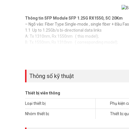
Thông tin SFP Module
SFP 1.25G RX1550, SC 20Km
– Ngõ vào: Fiber Type Single-mode , single fiber + Đầu Fa
1.1 Up to 1.25Gb/s bi-directional data links
A: Tx 1310nm, Rx 1550nm ( this model);
B: Tx 1550nm, Rx 1310nm ( corresponding model);
1.2 Hot-pluggable SFP footprint, Single SC ( standard) or 
1.3 Distance up to 20km ( 25km depending on OFC infras
1.4 Single 3.3V power supply, TTL logic interface
Thông số kỹ thuật
Bán module quang HDLINK SFP 1.25G RX1550, SC 20Km 
Thiết bị viễn thông
Vuhoangtelecom hiện là công ty
phân phối
c
áp quang H
Loại thiết bị
Phụ kiện 
trường. Liên hệ HOTLINE 1900 9259 – (08).35 166 166 – (0
Nhóm thiết bị
Thiết bị q
Tham khảo các kênh thông tin khác tại Vuhoangteleco
– Facebook:
https://www.facebook.com/phanphoicamer
– Youtube:
https://www.youtube.com/c/VuhoangTVChan