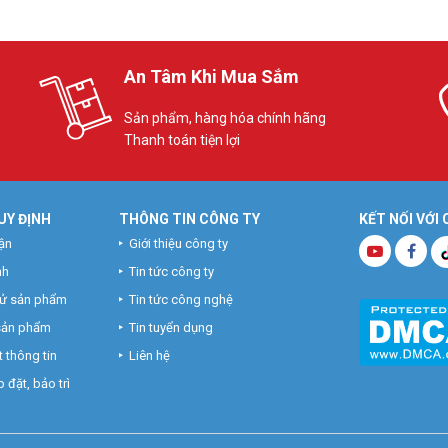
An Tâm Khi Mua Sắm
Sản phẩm, hàng hóa chính hãng
Thanh toán tiện lợi
UY ĐỊNH
THÔNG TIN CÔNG TY
KẾT NỐI VỚI
ận
Giới thiệu công ty
nh
Tin tức công ty
hử sản phẩm
Tin tức công nghệ
 sản phẩm
Tin tuyển dụng
 thông tin
Liên hệ
 đặt, bảo trì