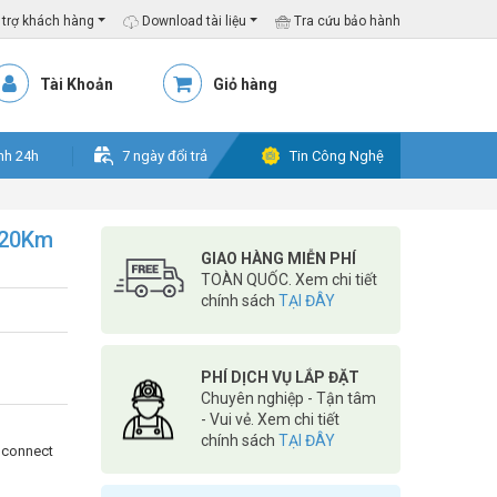
trợ khách hàng
Download tài liệu
Tra cứu bảo hành
Tài Khoản
Giỏ hàng
nh 24h
7 ngày đổi trả
Tin Công Nghệ
 20Km
GIAO HÀNG MIỄN PHÍ
TOÀN QUỐC. Xem chi tiết
chính sách
TẠI ĐÂY
PHÍ DỊCH VỤ LẮP ĐẶT
Chuyên nghiệp - Tận tâm
- Vui vẻ. Xem chi tiết
chính sách
TẠI ĐÂY
t connect