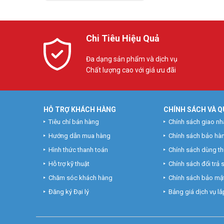
Chi Tiêu Hiệu Quả
Đa dạng sản phẩm và dịch vụ
Chất lượng cao với giá ưu đãi
HỖ TRỢ KHÁCH HÀNG
CHÍNH SÁCH VÀ Q
Tiêu chí bán hàng
Chính sách giao nh
Hướng dẫn mua hàng
Chính sách bảo hà
Hình thức thanh toán
Chính sách dùng t
Hỗ trợ kỹ thuật
Chính sách đổi trả
Chăm sóc khách hàng
Chính sách bảo mật
Đăng ký Đại lý
Bảng giá dịch vụ lắp