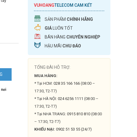
 tay
VUHOANG
TELECOM CAM KẾT
SẢN PHẨM
CHÍNH HÃNG
GIÁ
LUÔN TỐT
BÁN HÀNG
CHUYÊN NGHIỆP
HẬU MÃI
CHU ĐÁO
TỔNG ĐÀI HỖ TRỢ:
NG
MUA HÀNG:
* Tại HCM:
028 35 166 166
(08:00 –
 nơi
17:30, T2-T7)
* Tại HÀ NỘI:
024 6256 1111
(08:00 –
17:30, T2-T7)
* Tại NHA TRANG:
0915 810 810
(08:00
– 17:30, T2-T7)
KHIẾU NẠI:
0902 51 53 55 (24/7)