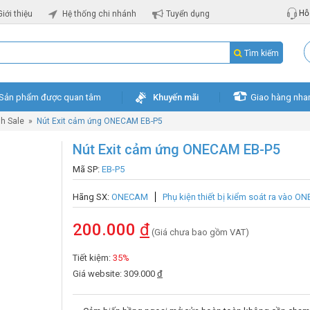
Hỗ 
Giới thiệu
Hệ thống chi nhánh
Tuyển dụng
Tìm kiếm
Sản phẩm được quan tâm
Khuyến mãi
Giao hàng nha
h Sale
»
Nút Exit cảm ứng ONECAM EB-P5
Nút Exit cảm ứng ONECAM EB-P5
Mã SP:
EB-P5
Hãng SX:
ONECAM
Phụ kiện thiết bị kiểm soát ra vào 
200.000
đ
(Giá chưa bao gồm VAT)
Tiết kiệm:
35%
Giá website: 309.000
đ