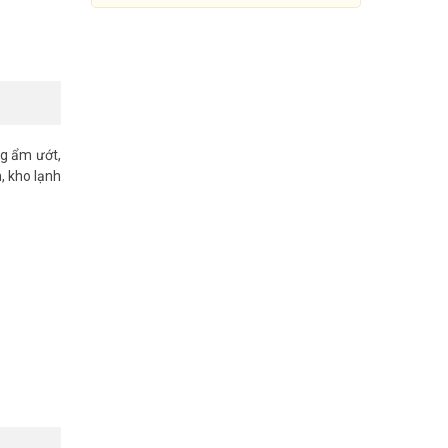
g ẩm ướt,
, kho lạnh
Nút Exit cảm ứng ONECAM EB-
P5
200.000đ
309.000đ
Mua Ngay