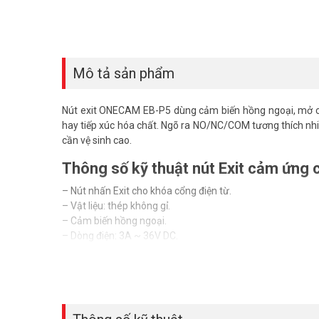
Mô tả sản phẩm
Nút exit ONECAM EB-P5 dùng cảm biến hồng ngoại, mở c
hay tiếp xúc hóa chất. Ngõ ra NO/NC/COM tương thích nhi
cần vệ sinh cao.
Thông số kỹ thuật nút Exit cảm ứn
– Nút nhấn Exit cho khóa cổng điện từ.
– Vật liệu: thép không gỉ.
– Cảm biến hồng ngoại.
– Dòng điện: 3A ~ 36V DC.
– Ngõ ra: NO/NC/COM.
– Tuổi thọ cơ học: 500.000 lần.
– Kích thước: 115L * 70W mm.
– Xuất xứ: Trung Quốc.
– Bảo hành: 06 tháng.