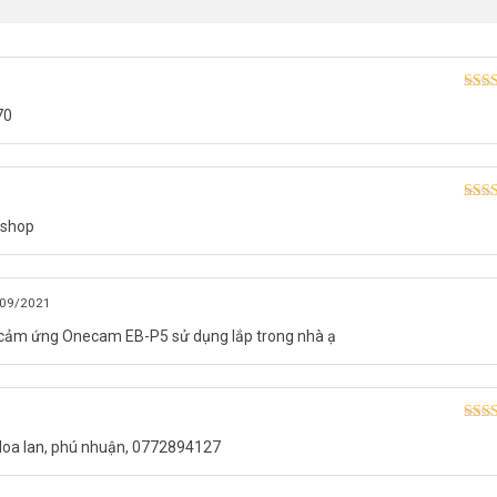
Được
70
hạn
Được
 shop
hạn
09/2021
t cảm ứng Onecam EB-P5 sử dụng lắp trong nhà ạ
Được
Hoa lan, phú nhuận, 0772894127
hạn