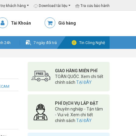
trợ khách hàng
Download tài liệu
Tra cứu bảo hành
Tài Khoản
Giỏ hàng
nh 24h
7 ngày đổi trả
Tin Công Nghệ
GIAO HÀNG MIỄN PHÍ
TOÀN QUỐC. Xem chi tiết
chính sách
TẠI ĐÂY
ONECAM
PHÍ DỊCH VỤ LẮP ĐẶT
Chuyên nghiệp - Tận tâm
- Vui vẻ. Xem chi tiết
chính sách
TẠI ĐÂY