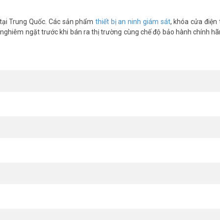
vệ sinh cao. Kho lạnh, xưởng sản xuất có độ ẩm cao cũng là nơi thíc
được tốt.
n tại Trung Quốc. Các sản phẩm
thiết bị an ninh giám sát
, khóa cửa điện 
cao hoặc hay tiếp xúc ẩm ướt. Cảm biến hồng ngoại giúp mở cửa hoàn 
 nghiêm ngặt trước khi bán ra thị trường cùng chế độ bảo hành chính hãn
môi trường khắc nghiệt, bền hơn nhựa và hợp kim kẽm thông thường. 
B-P5 cho hệ thống cửa của bạn. Tham khảo thêm thông tin tại