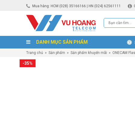
Mua hàng: HCM (028) 35166166 | HN (024) 62561111
DANH MỤC SẢN PHẨM
Trang chủ
»
Sản phẩm
»
Sản phẩm khuyến mãi
»
ONECAM Flas
-35%