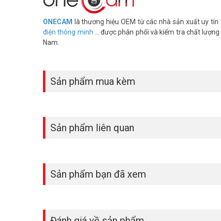
Phù hợp bệnh viện, phòng khám, nhà máy thực phẩm cần 
phòng muốn hệ thống cửa sang trọng, bền lâu cũng dùng 
ONECAM
là thương hiệu OEM từ các nhà sản xuất uy tí
Nút exit ONECAM EB-P5 phù hợp môi trường cần vệ sinh 
điện thông minh
... được phân phối và kiểm tra chất lượng
chạm, giảm lây lan vi khuẩn. Thép không gỉ chịu được 
Nam.
Hoàng Telecom ngay để lắp đặt nút exit ONECAM E
Vuhoangtelecom
nhé.
Sản phẩm mua kèm
Sản phẩm liên quan
Sản phẩm bạn đã xem
Đánh giá về sản phẩm