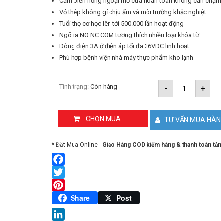
Cảm biến hồng ngoại mở cửa hoàn toàn không cần chạm
Vỏ thép không gỉ chịu ẩm và môi trường khắc nghiệt
Tuổi thọ cơ học lên tới 500.000 lần hoạt động
Ngõ ra NO NC COM tương thích nhiều loại khóa từ
Dòng điện 3A ở điện áp tối đa 36VDC linh hoạt
Phù hợp bệnh viện nhà máy thực phẩm kho lạnh
Nút
Tình trạng:
Còn hàng
-
+
Exit
cảm
ứng
ONECAM
CHỌN MUA
TƯ VẤN MUA HÀ
EB-
P5
số
* Đặt Mua Online -
Giao Hàng COD kiểm hàng & thanh toán tận
lượng
Facebook
Twitter
Pinterest
Share
Post