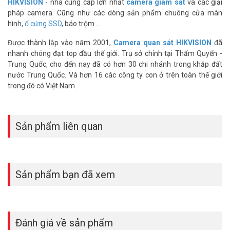
HIKVISION
- nhà cung cấp lớn nhất
camera giám sát
và các giải
lớn hơn để chứa tất cả các tập tin của mình.
pháp camera. Cũng như các dòng sản phẩm chuông cửa màn
Thông số kỹ thuật ổ cứng lưu trữ SSD
hình,
ổ cứng SSD
, báo trộm ...
HIKVISION HS-SSD-Minder(S)/120G
Được thành lập vào năm 2001,
Camera quan sát HIKVISION
đã
– Thương hiệu: Hikvison.
nhanh chóng đạt top đầu thế giới. Trụ sở chính tại Thẩm Quyến -
– Sản phẩm: Ổ cứng lưu trữ SSD.
Trung Quốc, cho đến nay đã có hơn 30 chi nhánh trong khắp đất
– Dòng series: Minder(S).
nước Trung Quốc. Và hơn 16 các công ty con ở trên toàn thế giới
– SSD Minder (S) 2.5″ SATA dung lượng 120G, 3D TLC
trong đó có Việt Nam.
– Chuẩn giao thức SATA III 6Gb/s
– Tốc độ đọc-ghi tuần tự: lên đến 550MB/s – 420MB/s
– TBW: 40TB, MTBF: 2,000,000 giờ
Sản phẩm liên quan
– Nhiệt độ hoạt động: 0 ~ 70 °C
– Xuất xứ: Trung Quốc
– Bảo hành: 3 năm
Đặt mua ngay HIKVISION HS-SSD-Minder(S)/120G xin vui lòng liên
Sản phẩm bạn đã xem
hệ HOTLINE
1900.9259
để được hỗ trợ tốt nhất. Tham khảo thêm
thông tin tại
Facebook Vuhoangtelecom
nhé.
Đánh giá về sản phẩm