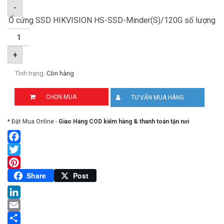
-
Ổ cứng SSD HIKVISION HS-SSD-Minder(S)/120G số lượng
+
Tình trạng:
Còn hàng
CHỌN MUA
TƯ VẤN MUA HÀNG
* Đặt Mua Online -
Giao Hàng COD kiểm hàng & thanh toán tận nơi
Facebook
Twitter
Pinterest
Share
Post
LinkedIn
Email