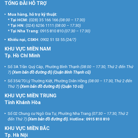
TỔNG ĐÀI HỖ TRỢ
Mua hàng, hỗ trợ kỹ thuật:
*
Tại HCM:
(028) 35 166 166
(08:00 – 17:30)
*
Tại HN:
(024) 6256 1111
(08:00 – 17:30)
*
Tại Nha Trang:
0915 810 810
(07:30 – 17:30)
Khiếu nại, CSKH:
0902 51 53 55
(24/7)
KHU
VỰC MIỀN NAM
Tp. Hồ Chí Minh
Số 3A Trần Quý Cáp, Phường Bình Thạnh
(08:00 – 17:30, Thứ 2 đến Thứ
7)
(
Xem bản đồ đường đi
) (Quận Bình Thạnh cũ)
Số 354/70 Lý Thường Kiệt, Phường Diên Hồng
(08:00 – 17:30, Thứ 2 đến
Thứ 7)
(
Xem bản đồ đường đi
) (Quận 10 cũ)
KHU VỰC MIỀN TRUNG
Tỉnh Khánh Hòa
Số 02 Chung cư Ngô Gia Tự, Phường Nha Trang
(07:30 – 17:30, Thứ 2
đến Thứ 7)
(
Xem bản đồ đường đi
).
Hotline:
0915 810 810
KHU VỰC MIỀN BẮC
Tp. Hà Nội