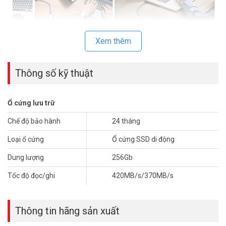
Xem thêm
Thông số kỹ thuật
Ổ cứng lưu trữ
Ổ cứng SSD Protable DSS nhỏ gọn tiện lợi
Chế độ bảo hành
24 tháng
Ổ cứng SSD Portable DSS Zslim-256
thích hợp cho máy tính
Loại ổ cứng
Ổ cứng SSD di động
xách tay, PC, điện thoại di động, máy tính bảng và các thiết bị khác.
Dung lượng
256Gb
Thông số kỹ thuật ổ cứng SSD Portable
Tốc độ đọc/ghi
420MB/s/370MB/s
256GB DSS Zslim-256
– Dung lượng: 256GB.
– Chuẩn cắm sata III, hỗ trợ Sata 6Gbps.
Thông tin hãng sản xuất
– Tốc độ đọc: 420MB/s.