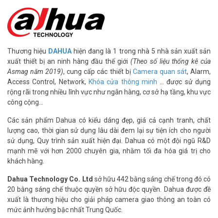
– Tốc độ ghi: 370MB/s.
– Kiến trúc TLC. Hỗ trợ TRIM.
– Kích thước: 100mm x 29.4mm x 9mm.
– Xuất xứ: Trung Quốc.
– Bảo hành: 24 tháng.
Thương hiệu
DAHUA
hiện đang là 1 trong nhà 5 nhà sản xuất sản
>> Xem thêm:
Thiết bị lưu trữ
|
Thiết bị số – Công nghệ
xuất thiết bị an ninh hàng đầu thế giới
(Theo số liệu thống kê của
Để cập nhật thông tin giá
ổ cứng SSD cho camera
mới nhất, quý
Asmag năm 2019)
, cung cấp các thiết bị
Camera quan sát
, Alarm,
khách hàng vui lòng liên hệ HOTLINE 1900 9259 để được hỗ trợ tốt
Access Control, Network,
Khóa cửa thông minh
… được sử dụng
nhất.
rộng rãi trong nhiều lĩnh vực như ngân hàng, cơ sở hạ tầng, khu vực
công cộng…
Tham khảo các kênh thông tin khác:
– Facebook:
https://www.facebook.com/vuhoangtelecom/
Các sản phẩm Dahua có kiểu dáng đẹp, giá cả cạnh tranh, chất
– Youtube:
https://www.youtube.com/c/VuhoangTVChannel
lượng cao, thời gian sử dụng lâu dài đem lại sự tiện ích cho người
– Website:
https://vuhoangtelecom.vn/
sử dụng, Quy trình sản xuất hiện đại. Dahua có một đội ngũ R&D
mạnh mẽ với hơn 2000 chuyên gia, nhằm tối đa hóa giá trị cho
khách hàng.
Dahua Technology Co. Ltd
sở hữu 442 bằng sáng chế trong đó có
20 bằng sáng chế thuộc quyền sở hữu độc quyền. Dahua được đề
xuất là thương hiệu cho giải pháp camera giao thông an toàn có
mức ảnh hưởng bậc nhất Trung Quốc.