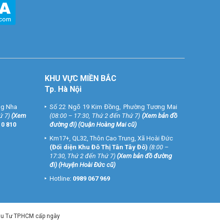
KHU VỰC MIỀN BẮC
Tp. Hà Nội
ng Nha
Số 22 Ngõ 19 Kim Đồng, Phường Tương Mai
ứ 7)
(
Xem
(08:00 – 17:30, Thứ 2 đến Thứ 7)
(
Xem bản đồ
10 810
đường đi
) (Quận Hoàng Mai cũ)
Km17+, QL32, Thôn Cao Trung, Xã Hoài Đức
(Đối diện Khu Đô Thị Tân Tây Đô)
(8:00 –
17:30, Thứ 2 đến Thứ 7)
(
Xem bản đồ đường
đi
) (Huyện Hoài Đức cũ)
Hotline:
0989 067 969
ầu Tư TP.HCM cấp ngày