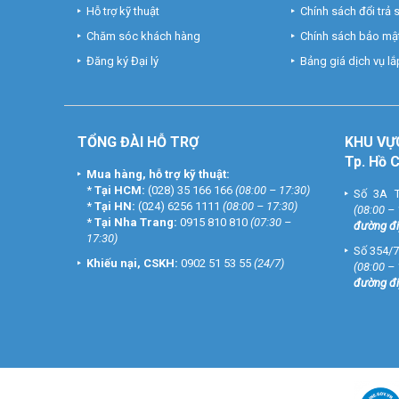
Hỗ trợ kỹ thuật
Chính sách đổi trả
Chăm sóc khách hàng
Chính sách bảo mật
Đăng ký Đại lý
Bảng giá dịch vụ lắp
TỔNG ĐÀI HỖ TRỢ
KHU
VỰ
Tp. Hồ 
Mua hàng, hỗ trợ kỹ thuật:
*
Tại HCM:
(028) 35 166 166
(08:00 – 17:30)
Số 3A T
*
Tại HN:
(024) 6256 1111
(08:00 – 17:30)
(08:00 –
*
Tại Nha Trang:
0915 810 810
(07:30 –
đường đi
17:30)
Số 354/7
Khiếu nại, CSKH:
0902 51 53 55
(24/7)
(08:00 –
đường đi