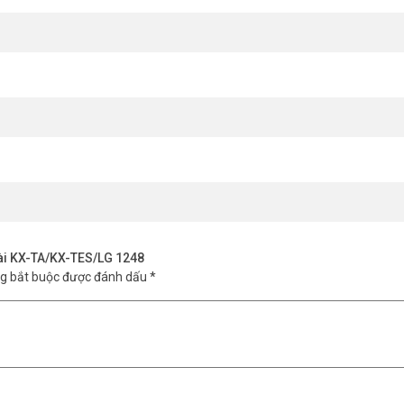
đài KX-TA/KX-TES/LG 1248
ng bắt buộc được đánh dấu
*