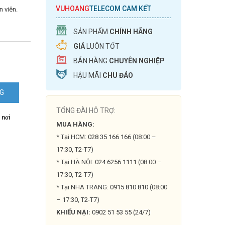
VUHOANG
TELECOM CAM KẾT
 viên.
SẢN PHẨM
CHÍNH HÃNG
GIÁ
LUÔN TỐT
BÁN HÀNG
CHUYÊN NGHIỆP
HẬU MÃI
CHU ĐÁO
NG
TỔNG ĐÀI HỖ TRỢ:
 nơi
MUA HÀNG:
* Tại HCM:
028 35 166 166
(08:00 –
17:30, T2-T7)
* Tại HÀ NỘI:
024 6256 1111
(08:00 –
17:30, T2-T7)
* Tại NHA TRANG:
0915 810 810
(08:00
– 17:30, T2-T7)
KHIẾU NẠI:
0902 51 53 55 (24/7)