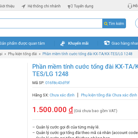
Hỗ 
Giới thiệu
Hệ thống chi nhánh
Tuyển dụng
Tìm kiếm
Sản phẩm được quan tâm
Khuyến mãi
Giao hàng nha
ại
»
Phụ kiện tổng đài
»
Phần mềm tính cước tổng đài KX-TA/KX-TES/LG 1248
Phần mềm tính cước tổng đài KX-TA/
TES/LG 1248
Mã SP:
016f8c43df9f
Hãng SX:
Chưa xác định
Phụ kiện tổng đài Chưa xác định
1.500.000
đ
(Giá chưa bao gồm VAT)
– Quản lý cước gọi đi của từng máy lẻ.
– Quản lý cước gọi tổng đài theo mã cá nhân (account code