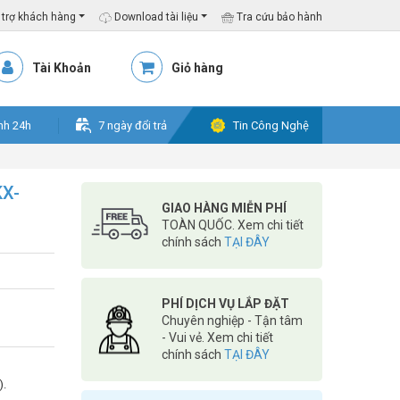
trợ khách hàng
Download tài liệu
Tra cứu bảo hành
Tài Khoản
Giỏ hàng
nh 24h
7 ngày đổi trả
Tin Công Nghệ
KX-
GIAO HÀNG MIỄN PHÍ
TOÀN QUỐC. Xem chi tiết
chính sách
TẠI ĐÂY
PHÍ DỊCH VỤ LẮP ĐẶT
Chuyên nghiệp - Tận tâm
- Vui vẻ. Xem chi tiết
chính sách
TẠI ĐÂY
).