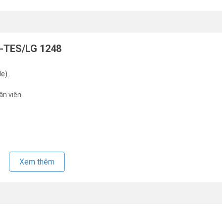
Share
X-TES/LG 1248
e).
ân viên.
Xem thêm