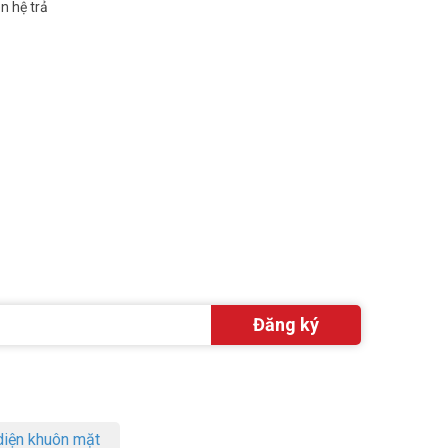
n hệ trả
iện khuôn mặt