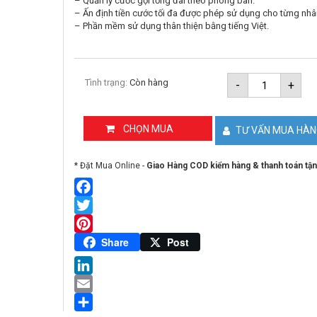
– Quản lý cước gọi tổng đài theo phòng ban.
– Ấn định tiền cước tối đa được phép sử dụng cho từng nhân
– Phần mềm sử dụng thân thiện bằng tiếng Việt.
Phần
Tình trạng:
Còn hàng
-
+
mềm
tính
cước
tổng
CHỌN MUA
TƯ VẤN MUA HÀ
đài
KX-
TA/KX-
* Đặt Mua Online -
Giao Hàng COD kiểm hàng & thanh toán tận
TES/LG
1248
số
lượng
Facebook
Twitter
Pinterest
Share
Post
LinkedIn
Email