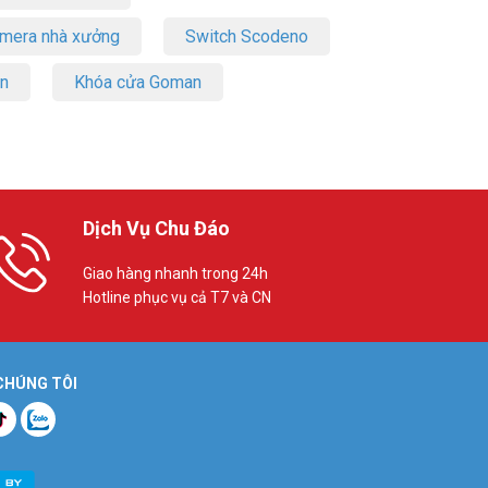
amera nhà xưởng
Switch Scodeno
on
Khóa cửa Goman
Dịch Vụ Chu Đáo
Giao hàng nhanh trong 24h
Hotline phục vụ cả T7 và CN
 CHÚNG TÔI