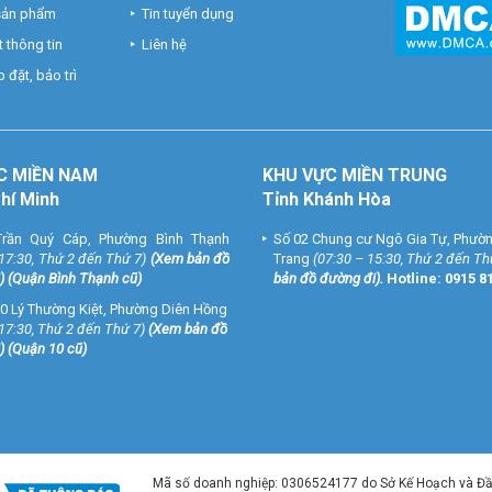
 sản phẩm
Tin tuyển dụng
 thông tin
Liên hệ
 đặt, bảo trì
C MIỀN NAM
KHU VỰC MIỀN TRUNG
Chí Minh
Tỉnh Khánh Hòa
rần Quý Cáp, Phường Bình Thạnh
Số 02 Chung cư Ngô Gia Tự, Phườ
 17:30, Thứ 2 đến Thứ 7)
(
Xem bản đồ
Trang
(07:30 – 15:30, Thứ 2 đến Th
) (Quận Bình Thạnh cũ)
bản đồ đường đi
).
Hotline:
0915 8
0 Lý Thường Kiệt, Phường Diên Hồng
 17:30, Thứ 2 đến Thứ 7)
(
Xem bản đồ
) (Quận 10 cũ)
Mã số doanh nghiệp: 0306524177 do Sở Kế Hoạch và Đ