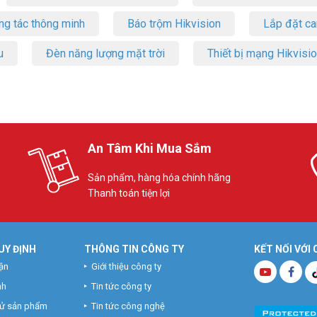
ng tác thông minh
Báo trộm Hikvision
Lắp đặt c
u
Đèn năng lượng mặt trời
Thiết bị mạng Hikvisi
An Tâm Khi Mua Sắm
Sản phẩm, hàng hóa chính hãng
Thanh toán tiện lợi
UY ĐỊNH
THÔNG TIN CÔNG TY
KẾT NỐI VỚI
ận
Giới thiệu công ty
nh
Tin tức công ty
hử sản phẩm
Tin tức công nghệ