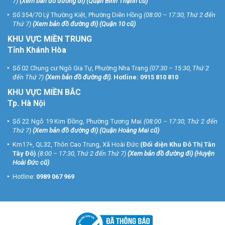
7)
(
Xem bản đồ đường đi
) (Quận Bình Thạnh cũ)
Số 354/70 Lý Thường Kiệt, Phường Diên Hồng
(08:00 – 17:30, Thứ 2 đến
Thứ 7)
(
Xem bản đồ đường đi
) (Quận 10 cũ)
KHU VỰC MIỀN TRUNG
Tỉnh Khánh Hòa
Số 02 Chung cư Ngô Gia Tự, Phường Nha Trang
(07:30 – 15:30, Thứ 2
đến Thứ 7)
(
Xem bản đồ đường đi
).
Hotline:
0915 810 810
KHU VỰC MIỀN BẮC
Tp. Hà Nội
Số 22 Ngõ 19 Kim Đồng, Phường Tương Mai
(08:00 – 17:30, Thứ 2 đến
Thứ 7)
(
Xem bản đồ đường đi
) (Quận Hoàng Mai cũ)
Km17+, QL32, Thôn Cao Trung, Xã Hoài Đức
(Đối diện Khu Đô Thị Tân
Tây Đô)
(8:00 – 17:30, Thứ 2 đến Thứ 7)
(
Xem bản đồ đường đi
) (Huyện
Hoài Đức cũ)
Hotline:
0989 067 969