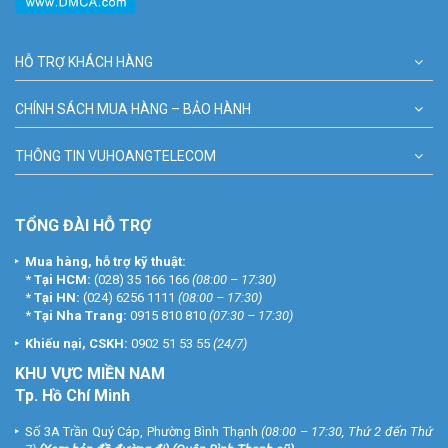
HỖ TRỢ KHÁCH HÀNG
CHÍNH SÁCH MUA HÀNG – BẢO HÀNH
THÔNG TIN VUHOANGTELECOM
TỔNG ĐÀI HỖ TRỢ
Mua hàng, hỗ trợ kỹ thuật:
*
Tại HCM:
(028) 35 166 166
(08:00 – 17:30)
*
Tại HN:
(024) 6256 1111
(08:00 – 17:30)
*
Tại Nha Trang:
0915 810 810
(07:30 – 17:30)
Khiếu nại, CSKH:
0902 51 53 55
(24/7)
KHU
VỰC MIỀN NAM
Tp. Hồ Chí Minh
Số 3A Trần Quý Cáp, Phường Bình Thạnh
(08:00 – 17:30, Thứ 2 đến Thứ