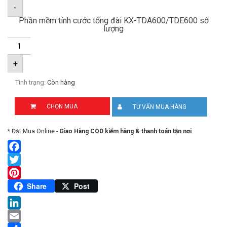
-
Phần mềm tính cước tổng đài KX-TDA600/TDE600 số
lượng
+
Tình trạng:
Còn hàng
CHỌN MUA
TƯ VẤN MUA HÀNG
* Đặt Mua Online -
Giao Hàng COD kiểm hàng & thanh toán tận nơi
Facebook
Twitter
Pinterest
Share
Post
LinkedIn