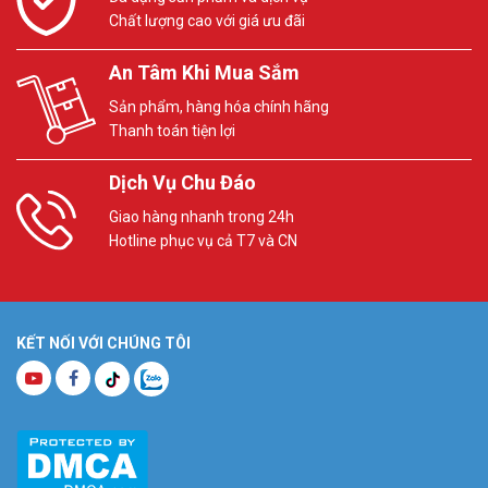
Chất lượng cao với giá ưu đãi
An Tâm Khi Mua Sắm
Sản phẩm, hàng hóa chính hãng
Thanh toán tiện lợi
Dịch Vụ Chu Đáo
Giao hàng nhanh trong 24h
Hotline phục vụ cả T7 và CN
KẾT NỐI VỚI CHÚNG TÔI