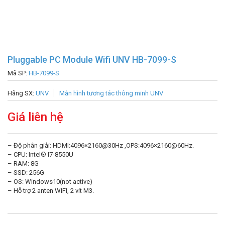
Pluggable PC Module Wifi UNV HB-7099-S
Mã SP:
HB-7099-S
Hãng SX:
UNV
Màn hình tương tác thông minh UNV
Giá liên hệ
– Độ phân giải: HDMI:4096×2160@30Hz ,OPS:4096×2160@60Hz.
– CPU: Intel® I7-8550U
– RAM: 8G
– SSD: 256G
– OS: Windows10(not active)
– Hỗ trợ 2 anten WIFI, 2 vít M3.