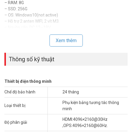
– RAM: 8G
– SSD: 256G
– OS: Windows10(not active)
– Hỗ trợ 2 anten WIFI, 2 vít M3.
– Nguồn cấp: DC 12~19V.
– Dimension (L×W×H): 119.5mm × 180.0 mm × 30.0mm.
– Weight: 1kg
Xem thêm
– Xuất xứ: Trung Quốc.
– Bảo hành: 24 tháng.
Thông số kỹ thuật
*** Download:
Pluggable PC Module Wifi UNV HB-7099-S
Để cập nhật thông tin giá UNV HB-7099-S mới nhất,
Thiết bị điện thông minh
xin vui lòng liên hệ HOTLINE
1900.9259
để được hỗ trợ
Chế độ bảo hành
24 tháng
tốt nhất. Tham khảo thêm hình ảnh tại
Facebook
Vuhoangtelecom
nhé.
Phụ kiện bảng tương tác thông
Loại thiết bị
minh
HDMI:4096×2160@30Hz
Độ phân giải
,OPS:4096×2160@60Hz.