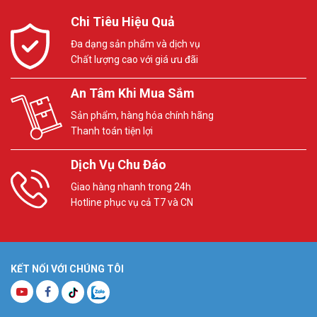
Chi Tiêu Hiệu Quả
Đa dạng sản phẩm và dịch vụ
Chất lượng cao với giá ưu đãi
An Tâm Khi Mua Sắm
Sản phẩm, hàng hóa chính hãng
Thanh toán tiện lợi
Dịch Vụ Chu Đáo
Giao hàng nhanh trong 24h
Hotline phục vụ cả T7 và CN
KẾT NỐI VỚI CHÚNG TÔI