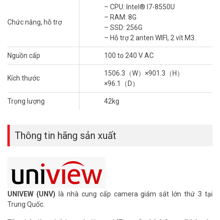
– CPU: Intel® I7-8550U
– RAM: 8G
Chức năng, hỗ trợ
– SSD: 256G
– Hỗ trợ 2 anten WIFI, 2 vít M3.
Nguồn cấp
100 to 240 V AC
1506.3（W）×901.3（H）
Kích thước
×96.1（D）
Trọng lượng
42kg
Thông tin hãng sản xuất
UNIVEW (UNV)
là nhà cung cấp camera giám sát lớn thứ 3 tại
Trung Quốc.