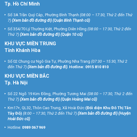
Tp. Hồ Chí Minh
Số 3A Trần Quý Cáp, Phường Bình Thạnh
(08:00 – 17:30, Thứ 2 đến Thứ
7)
(
Xem bản đồ đường đi
) (Quận Bình Thạnh cũ)
Số 354/70 Lý Thường Kiệt, Phường Diên Hồng
(08:00 – 17:30, Thứ 2 đến
Thứ 7)
(
Xem bản đồ đường đi
) (Quận 10 cũ)
KHU VỰC MIỀN TRUNG
Tỉnh Khánh Hòa
Số 02 Chung cư Ngô Gia Tự, Phường Nha Trang
(07:30 – 15:30, Thứ 2
đến Thứ 7)
(
Xem bản đồ đường đi
).
Hotline:
0915 810 810
KHU VỰC MIỀN BẮC
Tp. Hà Nội
Số 22 Ngõ 19 Kim Đồng, Phường Tương Mai
(08:00 – 17:30, Thứ 2 đến
Thứ 7)
(
Xem bản đồ đường đi
) (Quận Hoàng Mai cũ)
Km17+, QL32, Thôn Cao Trung, Xã Hoài Đức
(Đối diện Khu Đô Thị Tân
Tây Đô)
(8:00 – 17:30, Thứ 2 đến Thứ 7)
(
Xem bản đồ đường đi
) (Huyện
Hoài Đức cũ)
Hotline:
0989 067 969