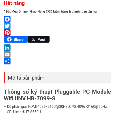
Hết hàng
* Đặt Mua Online -
Giao Hàng COD kiểm hàng & thanh toán tận nơi
Facebook
Twitter
Pinterest
Share
Post
LinkedIn
Email
Share
Mô tả sản phẩm
Thông số kỹ thuật Pluggable PC Module
Wifi UNV HB-7099-S
– Độ phân giải: HDMI:4096×2160@30Hz ,OPS:4096×2160@60Hz.
– CPU: Intel® I7-8550U