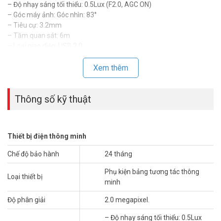
– Độ nhạy sáng tối thiểu: 0.5Lux (F2.0, AGC ON)
– Góc máy ảnh: Góc nhìn: 83°
– Tiêu cự: 3.2mm
– Tầm quan sát: 6m
– Loại giao diện: USB 2.0
– Xuất xứ: Trung Quốc.
– Bảo hành: Không có.
Xem thêm
Để cập nhật thông tin giá UNV HB-7199-CA mới nhất, xin vui lòng
liên hệ HOTLINE
1900.9259
để được hỗ trợ tốt nhất. Tham khảo
Thông số kỹ thuật
thêm hình ảnh tại
Facebook Vuhoangtelecom
nhé.
Thiết bị điện thông minh
Chế độ bảo hành
24 tháng
Phụ kiện bảng tương tác thông
Loại thiết bị
minh
Độ phân giải
2.0 megapixel.
– Độ nhạy sáng tối thiểu: 0.5Lux