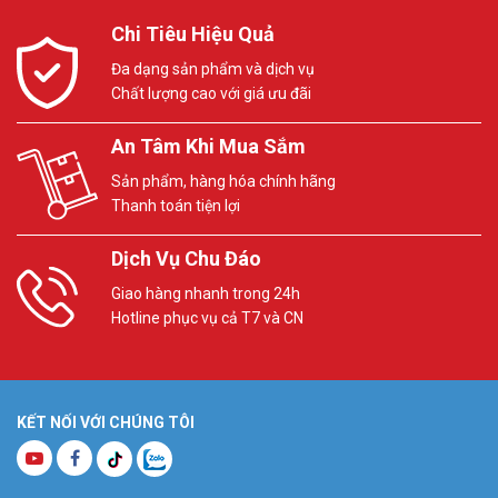
Chi Tiêu Hiệu Quả
Đa dạng sản phẩm và dịch vụ
Chất lượng cao với giá ưu đãi
An Tâm Khi Mua Sắm
Sản phẩm, hàng hóa chính hãng
Thanh toán tiện lợi
Dịch Vụ Chu Đáo
Giao hàng nhanh trong 24h
Hotline phục vụ cả T7 và CN
KẾT NỐI VỚI CHÚNG TÔI