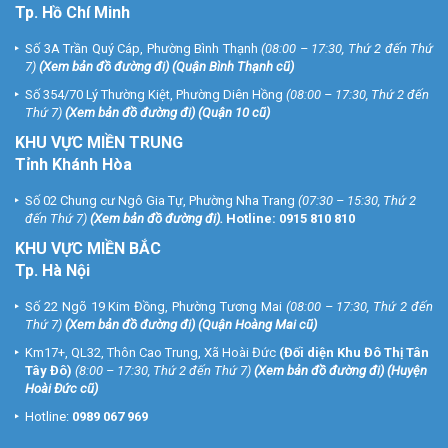
Tp. Hồ Chí Minh
Số 3A Trần Quý Cáp, Phường Bình Thạnh
(08:00 – 17:30, Thứ 2 đến Thứ
7)
(
Xem bản đồ đường đi
) (Quận Bình Thạnh cũ)
Số 354/70 Lý Thường Kiệt, Phường Diên Hồng
(08:00 – 17:30, Thứ 2 đến
Thứ 7)
(
Xem bản đồ đường đi
) (Quận 10 cũ)
KHU VỰC MIỀN TRUNG
Tỉnh Khánh Hòa
Số 02 Chung cư Ngô Gia Tự, Phường Nha Trang
(07:30 – 15:30, Thứ 2
đến Thứ 7)
(
Xem bản đồ đường đi
).
Hotline:
0915 810 810
KHU VỰC MIỀN BẮC
Tp. Hà Nội
Số 22 Ngõ 19 Kim Đồng, Phường Tương Mai
(08:00 – 17:30, Thứ 2 đến
Thứ 7)
(
Xem bản đồ đường đi
) (Quận Hoàng Mai cũ)
Km17+, QL32, Thôn Cao Trung, Xã Hoài Đức
(Đối diện Khu Đô Thị Tân
Tây Đô)
(8:00 – 17:30, Thứ 2 đến Thứ 7)
(
Xem bản đồ đường đi
) (Huyện
Hoài Đức cũ)
Hotline:
0989 067 969