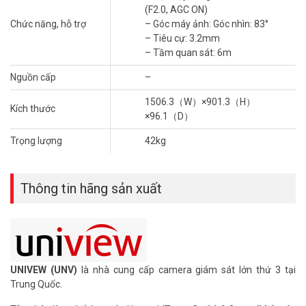
(F2.0, AGC ON)
Chức năng, hỗ trợ
– Góc máy ảnh: Góc nhìn: 83°
– Tiêu cự: 3.2mm
– Tầm quan sát: 6m
Nguồn cấp
–
1506.3（W）×901.3（H）
Kích thước
×96.1（D）
Trọng lượng
42kg
Thông tin hãng sản xuất
UNIVEW (UNV)
là nhà cung cấp camera giám sát lớn thứ 3 tại
Trung Quốc.