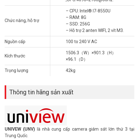
– CPU: Intel® I7-8550U
– RAM: 8G
Chức năng, hỗ trợ
– SSD: 256G
– Hỗ trợ 2 anten WIFI, 2 vít M3.
Nguồn cấp
100 to 240 V AC
1506.3（W）×901.3（H）
Kích thước
×96.1（D）
Trọng lượng
42kg
Thông tin hãng sản xuất
UNIVEW (UNV)
là nhà cung cấp camera giám sát lớn thứ 3 tại
Trung Quốc.