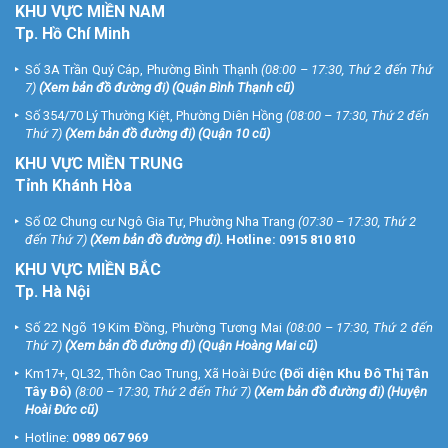
KHU
VỰC MIỀN NAM
Tp. Hồ Chí Minh
Số 3A Trần Quý Cáp, Phường Bình Thạnh
(08:00 – 17:30, Thứ 2 đến Thứ
7)
(
Xem bản đồ đường đi
) (Quận Bình Thạnh cũ)
Số 354/70 Lý Thường Kiệt, Phường Diên Hồng
(08:00 – 17:30, Thứ 2 đến
Thứ 7)
(
Xem bản đồ đường đi
) (Quận 10 cũ)
KHU VỰC MIỀN TRUNG
Tỉnh Khánh Hòa
Số 02 Chung cư Ngô Gia Tự, Phường Nha Trang
(07:30 – 17:30, Thứ 2
đến Thứ 7)
(
Xem bản đồ đường đi
).
Hotline:
0915 810 810
KHU VỰC MIỀN BẮC
Tp. Hà Nội
Số 22 Ngõ 19 Kim Đồng, Phường Tương Mai
(08:00 – 17:30, Thứ 2 đến
Thứ 7)
(
Xem bản đồ đường đi
) (Quận Hoàng Mai cũ)
Km17+, QL32, Thôn Cao Trung, Xã Hoài Đức
(Đối diện Khu Đô Thị Tân
Tây Đô)
(8:00 – 17:30, Thứ 2 đến Thứ 7)
(
Xem bản đồ đường đi
) (Huyện
Hoài Đức cũ)
Hotline:
0989 067 969