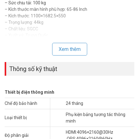
– Sức chịu tải: 100 kg
– Kích thước màn hình phù hợp: 65-86 Inch
– Kích thước: 1100×1682.5×550
– Trọng lượng: 44kg
– Chất liệu: SGCC
– Xuất xứ: Trung Quốc.
– Bảo hành: Không có.
Xem thêm
*** Download:
Giá đỡ màn hình tương tác UNV HB-8765
Thông số kỹ thuật
Để cập nhật thông tin giá UNV HB-8765 mới nhất, xin
vui lòng liên hệ HOTLINE
1900.9259
để được hỗ trợ tốt
nhất. Tham khảo thêm hình ảnh tại
Facebook
Vuhoangtelecom
nhé.
Thiết bị điện thông minh
Chế độ bảo hành
24 tháng
Phụ kiện bảng tương tác thông
Loại thiết bị
minh
HDMI:4096×2160@30Hz
Độ phân giải
,OPS:4096×2160@60Hz.