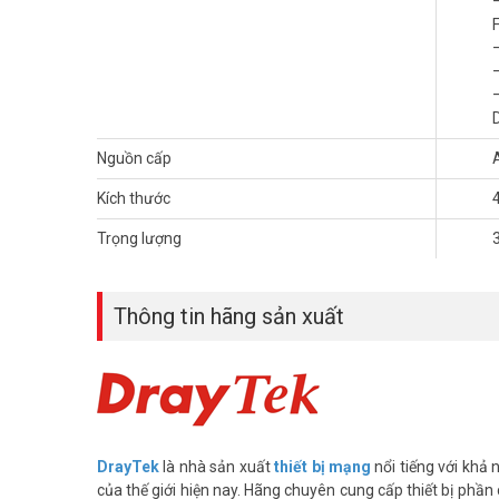
cập sẽ chuyển về kết nối dự phòng. Đến khi kết nối internet
F
VPN hiệu năng cao
Một tính năng được DrayTek chú trọng phát triển đó là VP
DrayTek Vigor3910 cung cấp tốc độ VPN LAN-to-LAN lên đế
lượng cho từng kênh VPN mà không làm ảnh hưởng đến tr
Nguồn cấp
nối, đáp ứng yêu cầu băng thông cho cùng lúc 200 người k
Kích thước
Quản lý nhiều lớp mạng
Trọng lượng
DrayTek Vigor3910 có giao diện mạng cục bộ linh hoạt, r
cục bộ có thể sử dụng trong chế độ NAT hoặc Routing có
nhận các nhiệm vụ khác nhau. Với inter-VLAN routing cho p
Thông tin hãng sản xuất
Quản lý tập trung
DrayTek Vigor3910 có thể được quản lý tập trung thông q
cấp hiển thị, kiểm soát và báo cáo tình trạng của thiết bị 
bị Vigor. VigorACS 2 cũng cung cấp tính năng cập nhật fir
cũng như nhiều trường hợp khác.
DrayTek
là nhà sản xuất
thiết bị mạng
nổi tiếng với khả
Bên cạnh đó DrayTek Vigor3910 cung cấp tính năng quả
của thế giới hiện nay. Hãng chuyên cung cấp thiết bị phần 