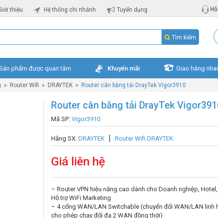
Hỗ 
Giới thiệu
Hệ thống chi nhánh
Tuyển dụng
Tìm kiếm
Sản phẩm được quan tâm
Khuyến mãi
Giao hàng nha
g
»
Router Wifi
»
DRAYTEK
»
Router cân bằng tải DrayTek Vigor3910
Router cân bằng tải DrayTek Vigor391
Mã SP:
Vigor3910
Hãng SX:
DRAYTEK
Router Wifi DRAYTEK
Giá liên hệ
– Router VPN hiệu năng cao dành cho Doanh nghiệp, Hotel,
Hỗ trợ WiFi Marketing
– 4 cổng WAN/LAN Switchable (chuyển đổi WAN/LAN linh h
cho phép chạy đối đa 2 WAN đồng thời)