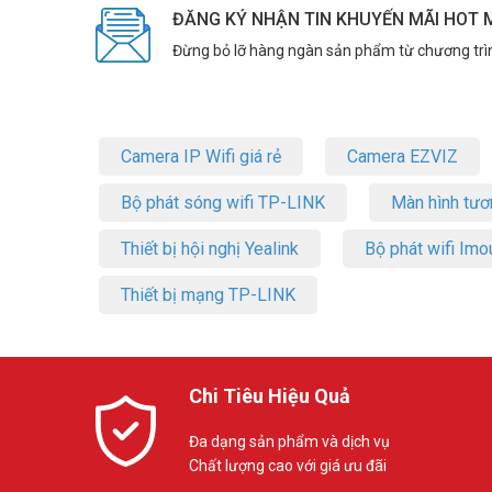
ĐĂNG KÝ NHẬN TIN KHUYẾN MÃI HOT 
Đừng bỏ lỡ hàng ngàn sản phẩm từ chương trì
Camera IP Wifi giá rẻ
Camera EZVIZ
Bộ phát sóng wifi TP-LINK
Màn hình tươ
Thiết bị hội nghị Yealink
Bộ phát wifi Imo
Thiết bị mạng TP-LINK
Chi Tiêu Hiệu Quả
Đa dạng sản phẩm và dịch vụ
Chất lượng cao với giá ưu đãi