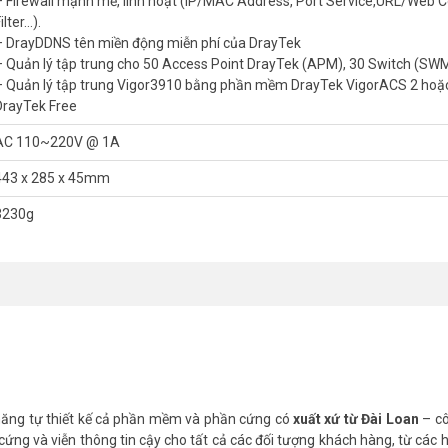
– Firewall mạnh mẽ, linh hoạt (IP/MAC Address, Port Service,URL/Web 
 chính được khôi phục lưu lượng truy cập sẽ được chuyển trợ lại kết nối ch
ilter…).
– DrayDDNS tên miền động miễn phí của DrayTek
– Quản lý tập trung cho 50 Access Point DrayTek (APM), 30 Switch (SW
– Quản lý tập trung Vigor3910 bằng phần mềm DrayTek VigorACS 2 hoặ
N, cung cấp nhiều giao thức, các loại mã hóa và phương thức xác thực 
DrayTek Free
n 3.3Gb/s, với tối đa 500 kênh VPN đồng thời, Vigor3910 có thể cung 
ải nghiệm người dùng. Với SSL VPN Vigor3910 cung cấp tốc độ cao ch
AC 110~220V @ 1A
ết nối SSL VPN đồng thời.
443 x 285 x 45mm
3230g
outer quản lý 50 mạng cục bộ riêng biệt thông qua thẻ VLAN tag 802.1Q
 thể chứa tối đa 1022 IP. Các mạng con có thể được tách riêng với n
hép các mạng cục bộ giao tiếp với nhau, chia sẻ tài nguyên với nhau.
ua nền tảng quản lý tập trung VigorACS 2. Giải pháp này cung cấp khả
DrayTek của bạn, đây là nền tảng quản lý tập trung lý tưởng cho hệ thống 
mware một lúc đồng thời nhiều thiết bị, quản lý VPN và cảnh báo tình trạ
 năng tự thiết kế cả phần mềm và phần cứng có
xuất xứ từ Đài Loan
– c
n lý tập trung Access Point (APM) và Switch (SWM) cho phép bạn qu
cứng và viễn thông tin cậy cho tất cả các đối tượng khách hàng, từ các h