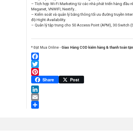
– Tích hợp Wi-Fi Marketing từ các nhà phát triển hàng đầu 
Meganet, VNWIFI, Nextify…
– Kiểm soát và quản lý băng thông tối ưu đường truyền Inter
độ Hight-Availability.
– Quản lý tập trung cho 50 Access Point (APM), 30 Switch
* Đặt Mua Online -
Giao Hàng COD kiểm hàng & thanh toán tận
Facebook
Twitter
Pinterest
Share
Post
LinkedIn
Email
Share