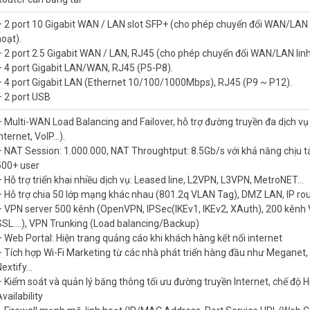
– 2 port 10 Gigabit WAN / LAN slot SFP+ (cho phép chuyển đổi WAN/LAN 
hoạt).
– 2 port 2.5 Gigabit WAN / LAN, RJ45 (cho phép chuyển đổi WAN/LAN linh
– 4 port Gigabit LAN/WAN, RJ45 (P5-P8).
– 4 port Gigabit LAN (Ethernet 10/100/1000Mbps), RJ45 (P9 ~ P12).
– 2 port USB
– Multi-WAN Load Balancing and Failover, hỗ trợ đường truyền đa dịch vụ 
nternet, VoIP…).
– NAT Session: 1.000.000, NAT Throughtput: 8.5Gb/s với khả năng chịu tả
hoạt các yêu cầu mạng của bạn, trong đó có:
500+ user
đổi WAN/LAN linh hoạt).
– Hỗ trợ triển khai nhiều dịch vụ: Leased line, L2VPN, L3VPN, MetroNET…
 WAN/LAN linh hoạt).
– Hỗ trợ chia 50 lớp mạng khác nhau (801.2q VLAN Tag), DMZ LAN, IP ro
– VPN server 500 kênh (OpenVPN, IPSec(IKEv1, IKEv2, XAuth), 200 kênh
yên dụng (P9-P12).
SSL….), VPN Trunking (Load balancing/Backup)
– Web Portal: Hiện trang quảng cáo khi khách hàng kết nối internet
– Tích hợp Wi-Fi Marketing từ các nhà phát triển hàng đầu như Meganet,
p với các ứng dụng mạng cho các doanh nghiệp vừa và lớn đòi hỏi n
Nextify…
ết bị hoạt động ổn định và tính dự phòng cao. Các WAN có thể được sử
– Kiểm soát và quản lý băng thông tối ưu đường truyền Internet, chế độ H
m bảo cho bạn có thể kiểm soát chính xác cổng và lưu lượng được đị
vailability
 trong trường hợp kết nối internet chính của bạn bị ngắt, khi đó lưu 