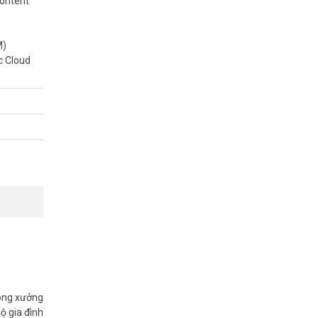
Content
ính.
M)
c Cloud
khác nhau.
cấp đủ lưu
o mỗi kết
. Mỗi mạng
hau để đảm
 năng cung
nhiều thiết
ng kết nối
ông xưởng
ản lý tập
ộ gia đình