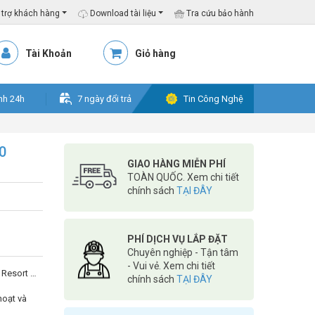
trợ khách hàng
Download tài liệu
Tra cứu bảo hành
Tài Khoản
Giỏ hàng
nh 24h
7 ngày đổi trả
Tin Công Nghệ
0
GIAO HÀNG MIỄN PHÍ
TOÀN QUỐC. Xem chi tiết
chính sách
TẠI ĐÂY
PHÍ DỊCH VỤ LẮP ĐẶT
Chuyên nghiệp - Tận tâm
- Vui vẻ. Xem chi tiết
 Resort …
chính sách
TẠI ĐÂY
oạt và