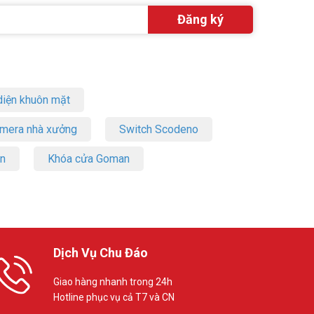
iện khuôn mặt
amera nhà xưởng
Switch Scodeno
on
Khóa cửa Goman
Dịch Vụ Chu Đáo
Giao hàng nhanh trong 24h
Hotline phục vụ cả T7 và CN