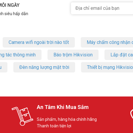
MỖI NGÀY
nh siêu hấp dẫn
Camera wifi ngoài trời nào tốt
Máy chấm công nhận d
ng tác thông minh
Báo trộm Hikvision
Lắp đặt c
u
Đèn năng lượng mặt trời
Thiết bị mạng Hikvisi
An Tâm Khi Mua Sắm
Sản phẩm, hàng hóa chính hãng
Thanh toán tiện lợi