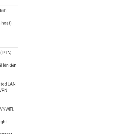
linh
 hoạt).
(IPTV,
i lên đến
uted LAN.
 VPN
 VNWIFI,
hiều băng
 dụng WAN-
ight-
nh tuyến.
lượng truy