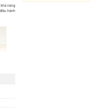
 khả năng
 điều hành
Router cân bằng tải DrayTek
Vigor3910
Đang cập nhật giá
Mua Ngay