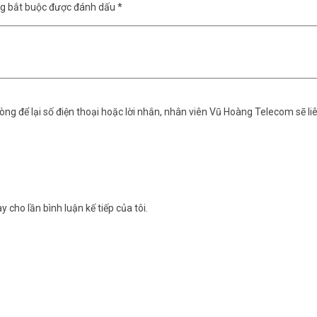
ng bắt buộc được đánh dấu
*
DMZ LAN, IP routed LAN.
uth), 200 kênh VPN SSL….), VPN Trunking (Load balancing/Backup)
 internet
u như Meganet, VNWIFI, Nextify…
rnet, chế độ Hight-Availability
ice,URL/Web Content Filter…).
ng để lại số điện thoại hoặc lời nhắn, nhân viên Vũ Hoàng Telecom sẽ liê
 30 Switch (SWM)
igorACS 2 hoặc Cloud DrayTek Free
y cho lần bình luận kế tiếp của tôi.
ới nhất, quý khách hàng vui lòng liên hệ HOTLINE
1900 9259
để được 
lecom
nhé.