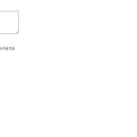
n hệ trả
hỗ trợ tốt