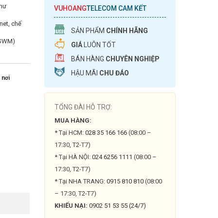
như
VUHOANG
TELECOM CAM KẾT
net, chế
SẢN PHẨM
CHÍNH HÃNG
 (SWM)
GIÁ
LUÔN TỐT
BÁN HÀNG
CHUYÊN NGHIỆP
HẬU MÃI
CHU ĐÁO
 nơi
TỔNG ĐÀI HỖ TRỢ:
MUA HÀNG:
* Tại HCM:
028 35 166 166
(08:00 –
17:30, T2-T7)
* Tại HÀ NỘI:
024 6256 1111
(08:00 –
17:30, T2-T7)
* Tại NHA TRANG:
0915 810 810
(08:00
– 17:30, T2-T7)
KHIẾU NẠI:
0902 51 53 55 (24/7)