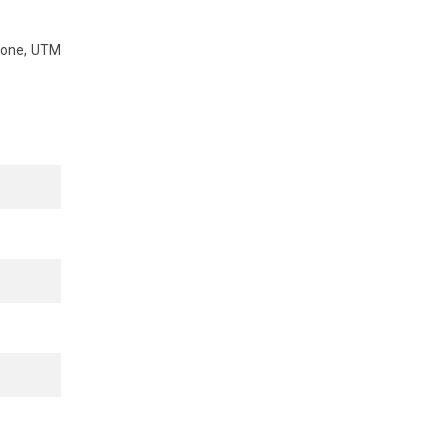
hone, UTM
outer được
 phối tại
anh nghiệp