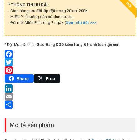
MỚI
* THÔNG TIN ƯU ĐÃI:
- Giao hàng, ưu đãi lắp đặt trong 20km: 200K
- MIỄN PHÍ hướng dẫn sử dụng từ xa.
- Đổi mới Miễn Phí trong 7 ngày. (
Xem chi tiết >>>
)
* Đặt Mua Online -
Giao Hàng COD kiểm hàng & thanh toán tận nơi
Facebook
Twitter
Pinterest
Share
Post
LinkedIn
Email
Share
Mô tả sản phẩm