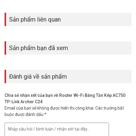
Sản phẩm liên quan
Sản phẩm bạn đã xem
So sánh nhanh Archer C24 vs. Archer C54
Archer C24 (AC750) phù hợp cho gia đình nhỏ, tiết kiệm chi phí.
Archer C54 (AC1200) có tốc độ cao hơn, dành cho nhà lớn hoặc
nhiều thiết bị. Nếu bạn cần Wi-Fi cho 10-20 thiết bị, C24 là đủ. Xem
Đánh giá về sản phẩm
thêm về
Archer C54
tại đây.
Thông số kỹ thuật bộ Router Wi-Fi Băng
Chia sẻ nhận xét của bạn về Router Wi-Fi Băng Tần Kép AC750
Tần Kép AC750 TP-Link Archer C24
TP-Link Archer C24
Email của bạn sẽ không được hiển thị công khai.
Các trường bắt
– Cổng giao tiếp: 1× Cổng WAN 10/100 Mbps/ 4× Cổng LAN 10/100
buộc được đánh dấu
*
Mbps
– Tốc độ LAN: 10/100Mbps
– Tốc độ WIFI: AC750
+ 5 GHz: 433 Mbps (802.11ac)