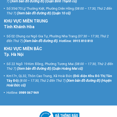
7)
(
Xem bản đồ đường đi
) (Quận Bình Thạnh cũ)
Số 354/70 Lý Thường Kiệt, Phường Diên Hồng
(08:00 – 17:30, Thứ 2 đến
Thứ 7)
(
Xem bản đồ đường đi
) (Quận 10 cũ)
KHU VỰC MIỀN TRUNG
Tỉnh Khánh Hòa
Số 02 Chung cư Ngô Gia Tự, Phường Nha Trang
(07:30 – 17:30, Thứ 2
đến Thứ 7)
(
Xem bản đồ đường đi
).
Hotline:
0915 810 810
KHU VỰC MIỀN BẮC
Tp. Hà Nội
Số 22 Ngõ 19 Kim Đồng, Phường Tương Mai
(08:00 – 17:30, Thứ 2 đến
Thứ 7)
(
Xem bản đồ đường đi
) (Quận Hoàng Mai cũ)
Km17+, QL32, Thôn Cao Trung, Xã Hoài Đức
(Đối diện Khu Đô Thị Tân
Tây Đô)
(8:00 – 17:30, Thứ 2 đến Thứ 7)
(
Xem bản đồ đường đi
) (Huyện
Hoài Đức cũ)
Hotline:
0989 067 969