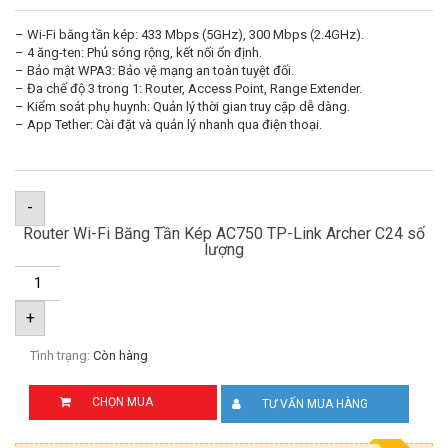
– Wi-Fi băng tần kép: 433 Mbps (5GHz), 300 Mbps (2.4GHz).
– 4 ăng-ten: Phủ sóng rộng, kết nối ổn định.
– Bảo mật WPA3: Bảo vệ mạng an toàn tuyệt đối.
– Đa chế độ 3 trong 1: Router, Access Point, Range Extender.
– Kiểm soát phụ huynh: Quản lý thời gian truy cập dễ dàng.
– App Tether: Cài đặt và quản lý nhanh qua điện thoại.
-
Router Wi-Fi Băng Tần Kép AC750 TP-Link Archer C24 số
lượng
+
Tình trạng:
Còn hàng
CHỌN MUA
TƯ VẤN MUA HÀNG