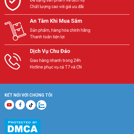
Đa dạng sản phẩm và dịch vụ
Chất lượng cao với giá ưu đãi
An Tâm Khi Mua Sắm
Sản phẩm, hàng hóa chính hãng
Thanh toán tiện lợi
Dịch Vụ Chu Đáo
Giao hàng nhanh trong 24h
Hotline phục vụ cả T7 và CN
KẾT NỐI VỚI CHÚNG TÔI