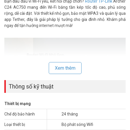
Bạn đau đầu vì Wi-Fi yếu, kết nối chập chờn?
Router TP-Link
Archer
C24 AC750 mang đến Wi-Fi băng tần kép tốc độ cao, phủ sóng
rộng, dễ cài đặt. Với thiết kế nhỏ gọn, bảo mật WPA3 và quản lý qua
app Tether, đây là giải pháp lý tưởng cho gia đình nhỏ. Khám phá
ngay để tận hưởng internet mượt mà!
Xem thêm
Thông số kỹ thuật
Thiết bị mạng
Chế độ bảo hành
24 tháng
Tại sao TP-Link Archer C24 AC750 phù
hợp với bạn?
Loại thiết bị
Bộ phát sóng Wifi