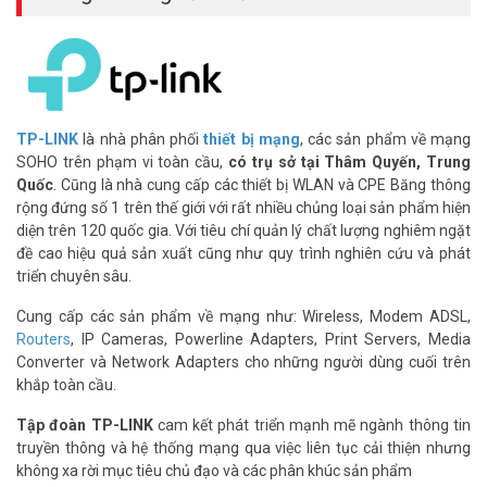
Bảo mật cao, kiểm soát thông minh
Bảo mật WPA3 tiên tiến bảo vệ mạng khỏi các cuộc tấn công. Tính
năng kiểm soát phụ huynh giúp quản lý thời gian truy cập của trẻ.
Mạng khách riêng biệt giữ an toàn cho mạng chính. Bạn dễ dàng
TP-LINK
là nhà phân phối
thiết bị mạng
, các sản phẩm về mạng
cấu hình mọi thứ qua ứng dụng Tether trên điện thoại.
SOHO trên phạm vi toàn cầu,
có trụ sở tại Thâm Quyến, Trung
Hướng dẫn cài đặt TP-Link Archer C24
Quốc
. Cũng là nhà cung cấp các thiết bị WLAN và CPE Băng thông
rộng đứng số 1 trên thế giới với rất nhiều chủng loại sản phẩm hiện
AC750
diện trên 120 quốc gia. Với tiêu chí quản lý chất lượng nghiêm ngặt
Cài đặt router chưa bao giờ dễ đến thế! Chỉ cần 3 bước đơn giản:
đề cao hiệu quả sản xuất cũng như quy trình nghiên cứu và phát
triển chuyên sâu.
Cắm điện và kết nối dây LAN vào cổng WAN.
Tải app Tether, quét mã QR để cấu hình Wi-Fi.
Cung cấp các sản phẩm về mạng như: Wireless, Modem ADSL,
Đặt mật khẩu và bật mạng khách nếu cần.
Routers
, IP Cameras, Powerline Adapters, Print Servers, Media
Converter và Network Adapters cho những người dùng cuối trên
Hướng dẫn cấu hình Archer C24 bằng app Tether giúp bạn hoàn
khắp toàn cầu.
tất trong 5 phút, không cần thợ kỹ thuật.
Tập đoàn TP-LINK
cam kết phát triển mạnh mẽ ngành thông tin
truyền thông và hệ thống mạng qua việc liên tục cải thiện nhưng
không xa rời mục tiêu chủ đạo và các phân khúc sản phẩm