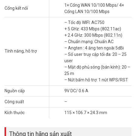
Wi-Fi tốc độ cao, phủ sóng rộng
1× Cổng WAN 10/100 Mbps/ 4×
Cổng kết nối
Cổng LAN 10/100 Mbps
Router TP-Link AC750 cung cấp tốc độ lên đến 433 Mbps (5GHz)
và 300 Mbps (2.4GHz). Bốn ăng-ten mở rộng vùng phủ sóng, đảm
– Tốc độ WIFI: AC750
bảo kết nối ổn định trong căn hộ nhỏ. Lý tưởng để xem video HD,
+ 5 GHz: 433 Mbps (802.11ac)
chơi game nhẹ hay lướt web. Công nghệ băng tần kép giảm nhiễu,
+ 2.4 GHz: 300 Mbps (802.11n)
mang đến trải nghiệm mượt mà.
– Chuẩn mạng: Chuẩn AC
– Angten : 4 ăng ten ngoài 5dBi
Tính năng, hỗ trợ
– Số user truy cập tối đa: 20 – 25
user
– Mật độ phủ sóng (bán kính): 20 –
25 m
– Nút bấm hỗ trợ: 1 nút WPS/RST
Nguồn cấp
9V DC/ 0.6 A
Công suất
–
Đa chế độ, linh hoạt sử dụng
Kích thước
115 × 106.7 × 24.3 mm
TP-Link Archer C24 AC750 hỗ trợ ba chế độ: Router, Access Point
và Range Extender. Bạn có thể dùng để mở rộng Wi-Fi hiện có hoặc
tạo mạng riêng. Phù hợp cho nhà nhỏ, văn phòng hoặc căn hộ 1-2
Thông tin hãng sản xuất
phòng ngủ. Chuyển đổi chế độ dễ dàng qua ứng dụng Tether.