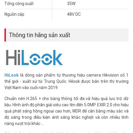
màn hình, chống trộm, các hệ thống báo cháy,…Tuy nhiên, thiết bị
Tổng công suất
35W
được sử dụng phổ biến và dễ gặp nhất vẫn là trong các hệ thống
camera IP.
Nguồn cấp
48V DC
Quý khách hàng có thể tìm mua các thương hiệu Witch uy tín với
giá tốt nhất thị trường Hà Nội và Sài Gòn tại
Vuhoangtelecom
.
Thông tin hãng sản xuất
Chúng tôi cam kết sản phẩm mới full box 100%. Có chính sách giao
hàng COD trên toàn quốc, xem hàng và thanh toán tận nơi, tiện lợi.
Thông số kỹ thuật Switch 4 cổng POE
Hilook NS-0105P-35(B)
– Chất liệu kim loại, thiết kế không quạt
HiLook
là dòng sản phẩm từ thương hiệu camera Hikvision số 1
– Cổng thiết bị mạng PoE 4 × 100 Mbps và 1 × 100 Mbps
thế giới - xuất xứ từ Trung Quốc. Hilook được bán trên thị trường
– Cổng mạng Standard Tiêu chuẩn IEEE 802.3at/af. IEEE 802.3,
Việt Nam vào cuối năm 2019.
IEEE 802.3u và IEEE 802.3x
– Cổng ưu tiên cao
Chuẩn nén H.265 + cho băng thông tối đa và hiệu quả lưu trữ dữ
– Thiết bị mạng Switch HILOOK cung cấp điện 8 lõi
liệu. Hình ảnh độ phân giải siêu cao lên đến 5.0MP. EXIR 2.0 cho hiệu
– Khoảng cách truyền lên tới 250m
quả phát sáng hồng ngoại cao hơn, WDR để cân bằng màu sắc và
– Protection Bảo vệ đột biến 6 KV cho các cổng PoE
độ sáng trong điều kiện ánh sáng khắc nghiệt và còn nhiều tính
– Quản lý năng lượng PoE
năng vượt trội khác ...
– Access truy cập mạng 100 Mbps