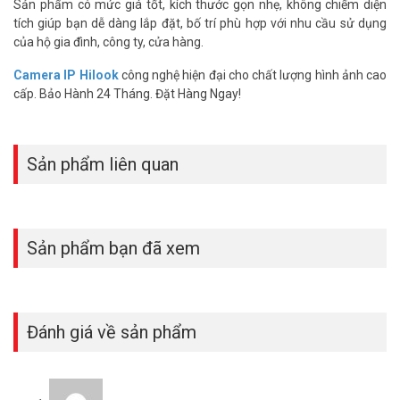
– Chuyển tiếp tốc độ dây và không chặn
Sản phẩm có mức giá tốt, kích thước gọn nhẹ, không chiếm diện
– Chuyển đổi lưu trữ và chuyển tiếp.
tích giúp bạn dễ dàng lắp đặt, bố trí phù hợp với nhu cầu sử dụng
– Vỏ kim loại của HUB-SWITCH HILOOK NS-0105P-35 (5 cổng) có
của hộ gia đình, công ty, cửa hàng.
độ bền cao.
Camera IP Hilook
công nghệ hiện đại cho chất lượng hình ảnh cao
– Công suất POE: 35W
cấp. Bảo Hành 24 Tháng. Đặt Hàng Ngay!
– Nguồn cấp: 48VDC, 0,8A
– Kích thước: 105 mm × 27,6 mm × 83,1 mm
– Trọng lượng: 200g
– Xuất xứ thương hiệu: Trung Quốc.
Sản phẩm liên quan
– Bảo hành: 24 tháng.
Để cập nhật thông tin giá Hilook NS-0105P-35(B) mới nhất, xin vui
lòng liên hệ HOTLINE
1900.9259
để được hỗ trợ tốt nhất. Tham
khảo thêm hình ảnh tại
Facebook Vuhoangtelecom
nhé.
Sản phẩm bạn đã xem
Đánh giá về sản phẩm