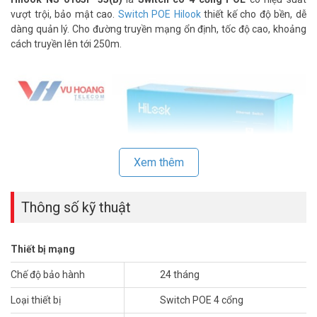
vượt trội, bảo mật cao.
Switch POE Hilook
thiết kế cho độ bền, dễ
dàng quản lý. Cho đường truyền mạng ổn định, tốc độ cao, khoảng
cách truyền lên tới 250m.
Xem thêm
Thông số kỹ thuật
Thiết bị mạng
Thiết bị
Switch PoE
ngày càng được sử dụng rộng rãi và phổ biến.
Có thể nói đây là một trong những thiết bị điện tử được người tiêu
Chế độ bảo hành
24 tháng
dùng ưa chuộng nhất hiện nay. Sản phẩm mang tới nhiều tính năng
Loại thiết bị
Switch POE 4 cổng
vượt trội mà được sử dụng trong nhiều ứng dụng như chuông cửa