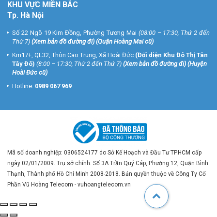
KHU VỰC MIỀN BẮC
Tp. Hà Nội
Số 22 Ngõ 19 Kim Đồng, Phường Tương Mai
(08:00 – 17:30, Thứ 2 đến
Thứ 7)
(
Xem bản đồ đường đi
) (Quận Hoàng Mai cũ)
Km17+, QL32, Thôn Cao Trung, Xã Hoài Đức
(Đối diện Khu Đô Thị Tân
Tây Đô)
(8:00 – 17:30, Thứ 2 đến Thứ 7)
(
Xem bản đồ đường đi
) (Huyện
Hoài Đức cũ)
Hotline:
0989 067 969
Mã số doanh nghiệp: 0306524177 do Sở Kế Hoạch và Đầu Tư TP.HCM cấp
ngày 02/01/2009. Trụ sở chính: Số 3A Trần Quý Cáp, Phường 12, Quận Bình
Thạnh, Thành phố Hồ Chí Minh 2008-2018. Bản quyền thuộc về Công Ty Cổ
Phần Vũ Hoàng Telecom - vuhoangtelecom.vn