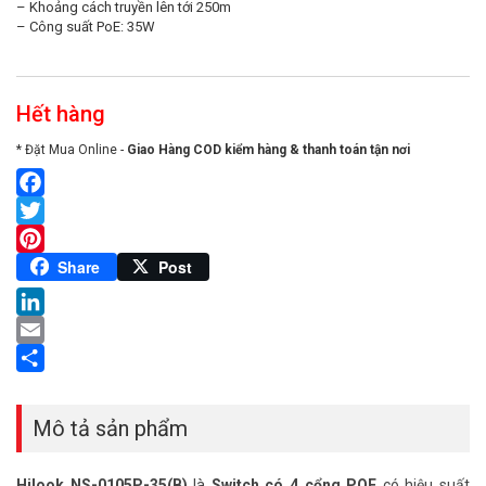
– Khoảng cách truyền lên tới 250m
– Công suất PoE: 35W
Hết hàng
* Đặt Mua Online -
Giao Hàng COD kiểm hàng & thanh toán tận nơi
Facebook
Twitter
Pinterest
Share
Post
LinkedIn
Email
Share
Mô tả sản phẩm
Hilook NS-0105P-35(B)
là
Switch có 4 cổng POE
có hiệu suất