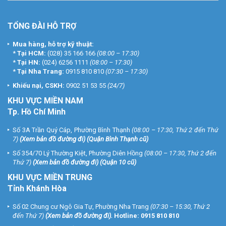
TỔNG ĐÀI HỖ TRỢ
Mua hàng, hỗ trợ kỹ thuật:
*
Tại HCM:
(028) 35 166 166
(08:00 – 17:30)
*
Tại HN:
(024) 6256 1111
(08:00 – 17:30)
*
Tại Nha Trang:
0915 810 810
(07:30 – 17:30)
Khiếu nại, CSKH:
0902 51 53 55
(24/7)
KHU
VỰC MIỀN NAM
Tp. Hồ Chí Minh
Số 3A Trần Quý Cáp, Phường Bình Thạnh
(08:00 – 17:30, Thứ 2 đến Thứ
7)
(
Xem bản đồ đường đi
) (Quận Bình Thạnh cũ)
Số 354/70 Lý Thường Kiệt, Phường Diên Hồng
(08:00 – 17:30, Thứ 2 đến
Thứ 7)
(
Xem bản đồ đường đi
) (Quận 10 cũ)
KHU VỰC MIỀN TRUNG
Tỉnh Khánh Hòa
Số 02 Chung cư Ngô Gia Tự, Phường Nha Trang
(07:30 – 15:30, Thứ 2
đến Thứ 7)
(
Xem bản đồ đường đi
).
Hotline:
0915 810 810