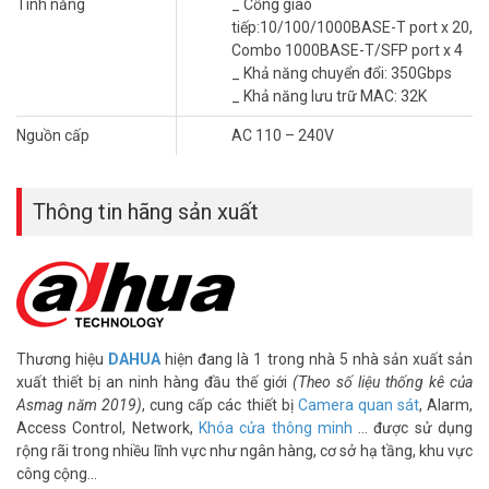
Tính năng
_ Cổng giao
_ Địa chỉ bán sản phẩm: tại 4 chi nhánh Vuhoangtelecom TpHCM &
tiếp:10/100/1000BASE-T port x 20,
Hà Nội
Combo 1000BASE-T/SFP port x 4
_ Khả năng chuyển đổi: 350Gbps
Quý khách có nhu cầu tư vấn mua PFS5424-24T xin vui lòng liên
_ Khả năng lưu trữ MAC: 32K
hệ Hotline 1900.9259 để được hỗ trợ ưu đãi tốt nhất. Tham khảo
thêm thông tin tại
Facebook Vuhoangtelecom
nhé.
Nguồn cấp
AC 110 – 240V
Thông tin hãng sản xuất
Thương hiệu
DAHUA
hiện đang là 1 trong nhà 5 nhà sản xuất sản
xuất thiết bị an ninh hàng đầu thế giới
(Theo số liệu thống kê của
Asmag năm 2019)
, cung cấp các thiết bị
Camera quan sát
, Alarm,
Access Control, Network,
Khóa cửa thông minh
… được sử dụng
rộng rãi trong nhiều lĩnh vực như ngân hàng, cơ sở hạ tầng, khu vực
công cộng…