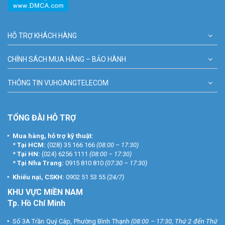
HỖ TRỢ KHÁCH HÀNG
CHÍNH SÁCH MUA HÀNG – BẢO HÀNH
THÔNG TIN VUHOANGTELECOM
TỔNG ĐÀI HỖ TRỢ
Mua hàng, hỗ trợ kỹ thuật:
*
Tại HCM:
(028) 35 166 166
(08:00 – 17:30)
*
Tại HN:
(024) 6256 1111
(08:00 – 17:30)
*
Tại Nha Trang:
0915 810 810
(07:30 – 17:30)
Khiếu nại, CSKH:
0902 51 53 55
(24/7)
KHU
VỰC MIỀN NAM
Tp. Hồ Chí Minh
Số 3A Trần Quý Cáp, Phường Bình Thạnh
(08:00 – 17:30, Thứ 2 đến Thứ