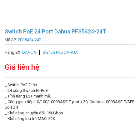
Switch PoE 24 Port Dahua PFS5424-24T
Mã SP:
PFS5424-24T
Hãng SX:
DAHUA
Switch PoE DAHUA
Giá liên hệ
_ Switch PoE 2 lớp
_ 24 cổng Switch Hi-PoE
_ Tính năng L2+ mạnh mẽ.
_ Cổng giao tiếp:10/100/1000BASE-T port x 20, Combo 1000BASE-T/SFP
port x 4
_ Khả năng chuyển đổi: 350Gbps
_ Khả năng lưu trữ MAC: 32K