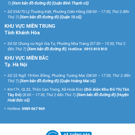
7)
(
Xem bản đồ đường đi
) (Quận Bình Thạnh cũ)
Số 354/70 Lý Thường Kiệt, Phường Diên Hồng
(08:00 – 17:30, Thứ 2 đến
Thứ 7)
(
Xem bản đồ đường đi
) (Quận 10 cũ)
KHU VỰC MIỀN TRUNG
Tỉnh Khánh Hòa
Số 02 Chung cư Ngô Gia Tự, Phường Nha Trang
(07:30 – 15:30, Thứ 2
đến Thứ 7)
(
Xem bản đồ đường đi
).
Hotline:
0915 810 810
KHU VỰC MIỀN BẮC
Tp. Hà Nội
Số 22 Ngõ 19 Kim Đồng, Phường Tương Mai
(08:00 – 17:30, Thứ 2 đến
Thứ 7)
(
Xem bản đồ đường đi
) (Quận Hoàng Mai cũ)
Km17+, QL32, Thôn Cao Trung, Xã Hoài Đức
(Đối diện Khu Đô Thị Tân
Tây Đô)
(8:00 – 17:30, Thứ 2 đến Thứ 7)
(
Xem bản đồ đường đi
) (Huyện
Hoài Đức cũ)
Hotline:
0989 067 969