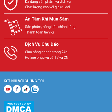
Đa dạng sản phẩm và dịch vụ
Chất lượng cao với giá ưu đãi
An Tâm Khi Mua Sắm
Sản phẩm, hàng hóa chính hãng
Thanh toán tiện lợi
Dịch Vụ Chu Đáo
Giao hàng nhanh trong 24h
Hotline phục vụ cả T7 và CN
KẾT NỐI VỚI CHÚNG TÔI