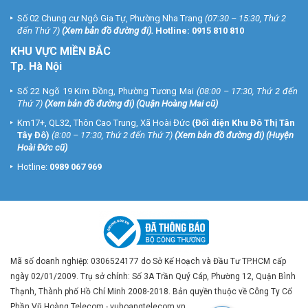
Số 02 Chung cư Ngô Gia Tự, Phường Nha Trang
(07:30 – 15:30, Thứ 2
đến Thứ 7)
(
Xem bản đồ đường đi
).
Hotline:
0915 810 810
KHU VỰC MIỀN BẮC
Tp. Hà Nội
Số 22 Ngõ 19 Kim Đồng, Phường Tương Mai
(08:00 – 17:30, Thứ 2 đến
Thứ 7)
(
Xem bản đồ đường đi
) (Quận Hoàng Mai cũ)
Km17+, QL32, Thôn Cao Trung, Xã Hoài Đức
(Đối diện Khu Đô Thị Tân
Tây Đô)
(8:00 – 17:30, Thứ 2 đến Thứ 7)
(
Xem bản đồ đường đi
) (Huyện
Hoài Đức cũ)
Hotline:
0989 067 969
Mã số doanh nghiệp: 0306524177 do Sở Kế Hoạch và Đầu Tư TP.HCM cấp
ngày 02/01/2009. Trụ sở chính: Số 3A Trần Quý Cáp, Phường 12, Quận Bình
Thạnh, Thành phố Hồ Chí Minh 2008-2018. Bản quyền thuộc về Công Ty Cổ
Phần Vũ Hoàng Telecom - vuhoangtelecom.vn