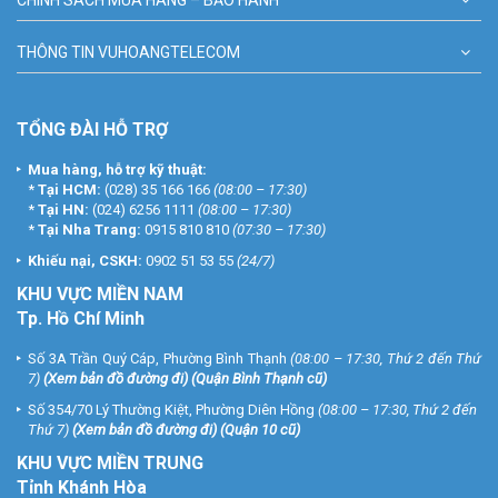
THÔNG TIN VUHOANGTELECOM
TỔNG ĐÀI HỖ TRỢ
Mua hàng, hỗ trợ kỹ thuật:
*
Tại HCM:
(028) 35 166 166
(08:00 – 17:30)
*
Tại HN:
(024) 6256 1111
(08:00 – 17:30)
*
Tại Nha Trang:
0915 810 810
(07:30 – 17:30)
Khiếu nại, CSKH:
0902 51 53 55
(24/7)
KHU
VỰC MIỀN NAM
Tp. Hồ Chí Minh
Số 3A Trần Quý Cáp, Phường Bình Thạnh
(08:00 – 17:30, Thứ 2 đến Thứ
7)
(
Xem bản đồ đường đi
) (Quận Bình Thạnh cũ)
Số 354/70 Lý Thường Kiệt, Phường Diên Hồng
(08:00 – 17:30, Thứ 2 đến
Thứ 7)
(
Xem bản đồ đường đi
) (Quận 10 cũ)
KHU VỰC MIỀN TRUNG
Tỉnh Khánh Hòa