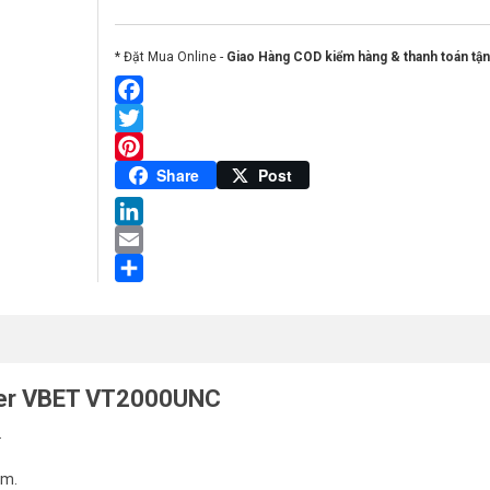
* Đặt Mua Online -
Giao Hàng COD kiểm hàng & thanh toán tận
Facebook
Twitter
Pinterest
Share
Post
LinkedIn
Email
Share
enter VBET VT2000UNC
.
mm.