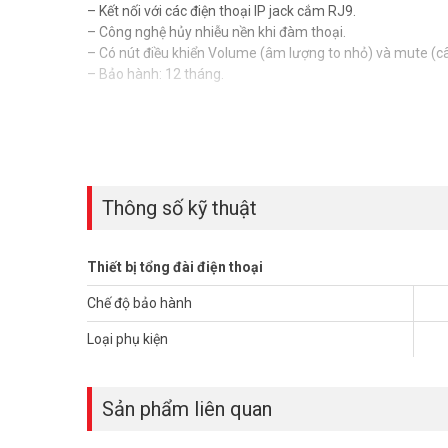
– Kết nối với các điện thoại IP jack cắm RJ9.
– Công nghệ hủy nhiễu nền khi đàm thoại.
– Có nút điều khiển Volume (âm lượng to nhỏ) và mute (câ
– Bảo hành: 12 tháng.
** Xem thêm:
Tai nghe Call center
|
Tổng đài điện thoại
Để cập nhật thông tin giá tai nghe Call center VBET mới
thêm thông tin tại
Facebook Vuhoangtelecom
nhé.
Thông số kỹ thuật
Thiết bị tổng đài điện thoại
Chế độ bảo hành
Loại phụ kiện
Sản phẩm liên quan