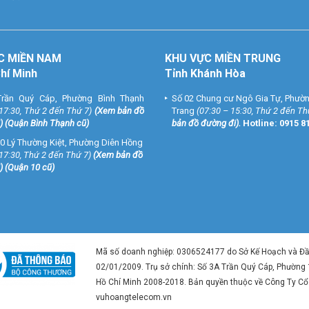
C MIỀN NAM
KHU VỰC MIỀN TRUNG
Chí Minh
Tỉnh Khánh Hòa
rần Quý Cáp, Phường Bình Thạnh
Số 02 Chung cư Ngô Gia Tự, Phườ
 17:30, Thứ 2 đến Thứ 7)
(
Xem bản đồ
Trang
(07:30 – 15:30, Thứ 2 đến Th
) (Quận Bình Thạnh cũ)
bản đồ đường đi
).
Hotline:
0915 8
0 Lý Thường Kiệt, Phường Diên Hồng
 17:30, Thứ 2 đến Thứ 7)
(
Xem bản đồ
) (Quận 10 cũ)
Mã số doanh nghiệp: 0306524177 do Sở Kế Hoạch và Đ
02/01/2009. Trụ sở chính: Số 3A Trần Quý Cáp, Phường
Hồ Chí Minh 2008-2018. Bản quyền thuộc về Công Ty C
vuhoangtelecom.vn