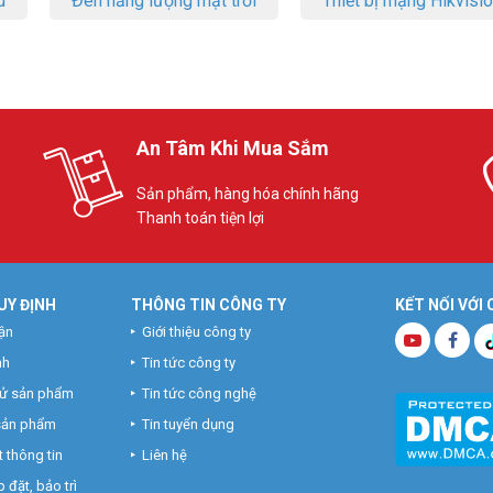
u
Đèn năng lượng mặt trời
Thiết bị mạng Hikvisi
An Tâm Khi Mua Sắm
Sản phẩm, hàng hóa chính hãng
Thanh toán tiện lợi
UY ĐỊNH
THÔNG TIN CÔNG TY
KẾT NỐI VỚI
ận
Giới thiệu công ty
nh
Tin tức công ty
hử sản phẩm
Tin tức công nghệ
 sản phẩm
Tin tuyển dụng
 thông tin
Liên hệ
 đặt, bảo trì