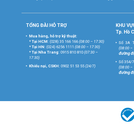
TỔNG ĐÀI HỖ TRỢ
KHU
VỰ
Tp. Hồ 
Mua hàng, hỗ trợ kỹ thuật:
*
Tại HCM:
(028) 35 166 166
(08:00 – 17:30)
Số 3A T
*
Tại HN:
(024) 6256 1111
(08:00 – 17:30)
(08:00 –
*
Tại Nha Trang:
0915 810 810
(07:30 –
đường đi
17:30)
Số 354/7
Khiếu nại, CSKH:
0902 51 53 55
(24/7)
(08:00 –
đường đi