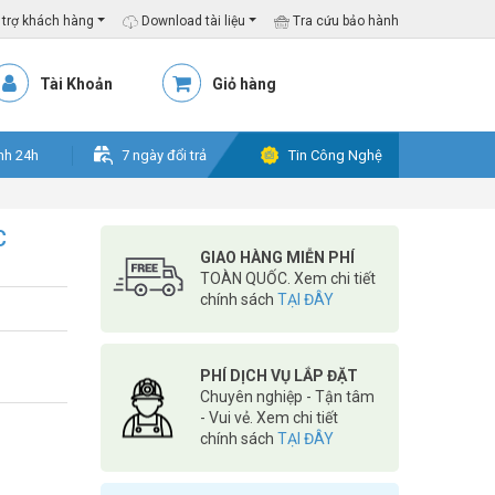
trợ khách hàng
Download tài liệu
Tra cứu bảo hành
Tài Khoản
Giỏ hàng
nh 24h
7 ngày đổi trả
Tin Công Nghệ
C
GIAO HÀNG MIỄN PHÍ
TOÀN QUỐC. Xem chi tiết
chính sách
TẠI ĐÂY
PHÍ DỊCH VỤ LẮP ĐẶT
Chuyên nghiệp - Tận tâm
- Vui vẻ. Xem chi tiết
chính sách
TẠI ĐÂY