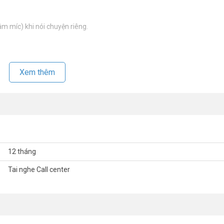
m míc) khi nói chuyện riêng.
Xem thêm
 nhất, xin vui lòng liên hệ HOTLINE 1900 9259 để được hỗ trợ tốt nhất.
12 tháng
Tai nghe Call center