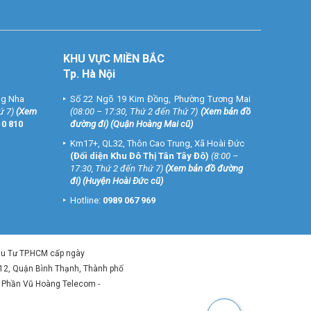
KHU VỰC MIỀN BẮC
Tp. Hà Nội
ng Nha
Số 22 Ngõ 19 Kim Đồng, Phường Tương Mai
ứ 7)
(
Xem
(08:00 – 17:30, Thứ 2 đến Thứ 7)
(
Xem bản đồ
10 810
đường đi
) (Quận Hoàng Mai cũ)
Km17+, QL32, Thôn Cao Trung, Xã Hoài Đức
(Đối diện Khu Đô Thị Tân Tây Đô)
(8:00 –
17:30, Thứ 2 đến Thứ 7)
(
Xem bản đồ đường
đi
) (Huyện Hoài Đức cũ)
Hotline:
0989 067 969
ầu Tư TP.HCM cấp ngày
 12, Quận Bình Thạnh, Thành phố
ổ Phần Vũ Hoàng Telecom -