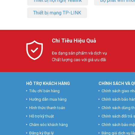
Thiết bị hội nghị Yealink
Bộ phát wifi Imo
Thiết bị mạng TP-LINK
Chi Tiêu Hiệu Quả
Đa dạng sản phẩm và dịch vụ
Chất lượng cao với giá ưu đãi
HỖ TRỢ KHÁCH HÀNG
CHÍNH SÁCH VÀ Q
Tiêu chí bán hàng
Chính sách giao nh
Hướng dẫn mua hàng
Chính sách bảo hà
Hình thức thanh toán
Chính sách dùng t
Hỗ trợ kỹ thuật
Chính sách đổi trả
Chăm sóc khách hàng
Chính sách bảo mật
Đăng ký Đại lý
Bảng giá dịch vụ lắp