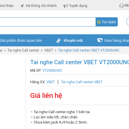
Hỗ 
Giới thiệu
Hệ thống chi nhánh
Tuyển dụng
Tìm kiếm
Sản phẩm được quan tâm
Khuyến mãi
Giao hàng nha
ại
»
Tai nghe Call center
»
VBET
»
Tai nghe Call center VBET VT2000UNC
Tai nghe Call center VBET VT2000UN
Mã SP:
VT2000UNC
Hãng SX:
VBET
Tai nghe Call center VBET
Giá liên hệ
– Tai nghe Call center nghe 1 bên tai.
– Lọc âm siêu tốt, chắc chắn.
– Chưa kèm jack RJ9 hoặc 2.5mm.