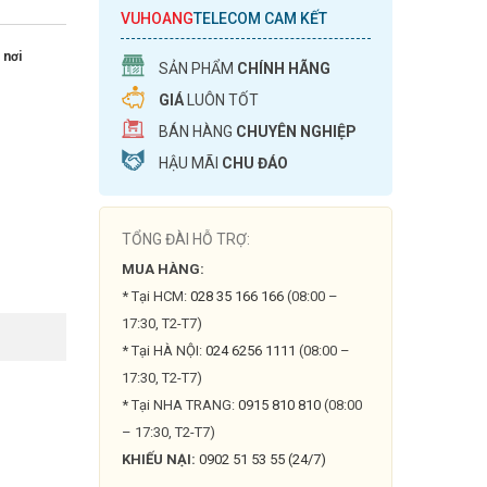
VUHOANG
TELECOM CAM KẾT
 nơi
SẢN PHẨM
CHÍNH HÃNG
GIÁ
LUÔN TỐT
BÁN HÀNG
CHUYÊN NGHIỆP
HẬU MÃI
CHU ĐÁO
TỔNG ĐÀI HỖ TRỢ:
MUA HÀNG:
* Tại HCM:
028 35 166 166
(08:00 –
17:30, T2-T7)
* Tại HÀ NỘI:
024 6256 1111
(08:00 –
17:30, T2-T7)
* Tại NHA TRANG:
0915 810 810
(08:00
– 17:30, T2-T7)
KHIẾU NẠI:
0902 51 53 55 (24/7)