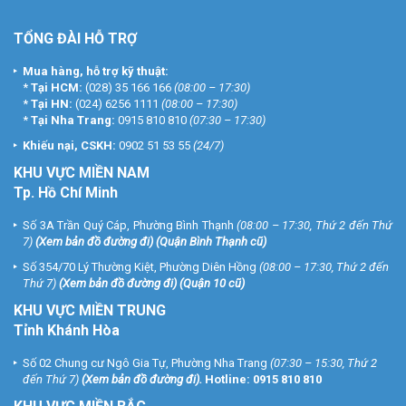
TỔNG ĐÀI HỖ TRỢ
Mua hàng, hỗ trợ kỹ thuật:
*
Tại HCM:
(028) 35 166 166
(08:00 – 17:30)
*
Tại HN:
(024) 6256 1111
(08:00 – 17:30)
*
Tại Nha Trang:
0915 810 810
(07:30 – 17:30)
Khiếu nại, CSKH:
0902 51 53 55
(24/7)
KHU
VỰC MIỀN NAM
Tp. Hồ Chí Minh
Số 3A Trần Quý Cáp, Phường Bình Thạnh
(08:00 – 17:30, Thứ 2 đến Thứ
7)
(
Xem bản đồ đường đi
) (Quận Bình Thạnh cũ)
Số 354/70 Lý Thường Kiệt, Phường Diên Hồng
(08:00 – 17:30, Thứ 2 đến
Thứ 7)
(
Xem bản đồ đường đi
) (Quận 10 cũ)
KHU VỰC MIỀN TRUNG
Tỉnh Khánh Hòa
Số 02 Chung cư Ngô Gia Tự, Phường Nha Trang
(07:30 – 15:30, Thứ 2
đến Thứ 7)
(
Xem bản đồ đường đi
).
Hotline:
0915 810 810