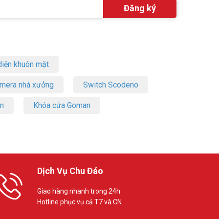
iện khuôn mặt
amera nhà xưởng
Switch Scodeno
on
Khóa cửa Goman
Dịch Vụ Chu Đáo
Giao hàng nhanh trong 24h
Hotline phục vụ cả T7 và CN