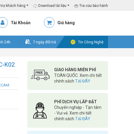
trợ khách hàng
Download tài liệu
Tra cứu bảo hành
Tài Khoản
Giỏ hàng
nh 24h
7 ngày đổi trả
Tin Công Nghệ
C-K02
GIAO HÀNG MIỄN PHÍ
TOÀN QUỐC. Xem chi tiết
chính sách
TẠI ĐÂY
ONECAM
PHÍ DỊCH VỤ LẮP ĐẶT
Chuyên nghiệp - Tận tâm
- Vui vẻ. Xem chi tiết
chính sách
TẠI ĐÂY