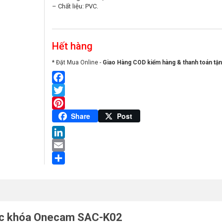
– Chất liệu: PVC.
Hết hàng
* Đặt Mua Online -
Giao Hàng COD kiểm hàng & thanh toán tận
Facebook
Twitter
Pinterest
Share
Post
LinkedIn
Email
Share
móc khóa Onecam SAC-K02