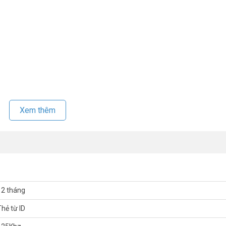
iên hệ HOTLINE
1900.9259
để được hỗ trợ tốt nhất. Tham khảo thêm thô
Xem thêm
12 tháng
Thẻ từ ID