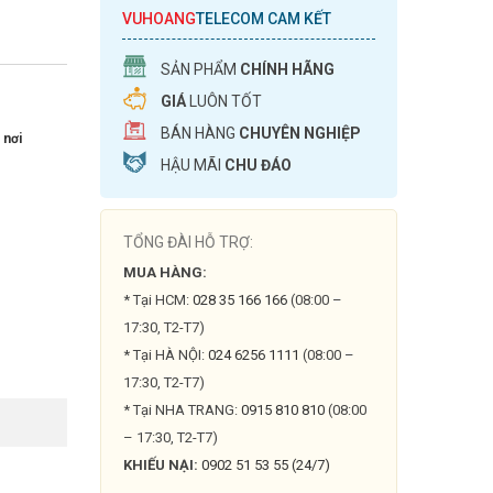
VUHOANG
TELECOM CAM KẾT
SẢN PHẨM
CHÍNH HÃNG
GIÁ
LUÔN TỐT
BÁN HÀNG
CHUYÊN NGHIỆP
 nơi
HẬU MÃI
CHU ĐÁO
TỔNG ĐÀI HỖ TRỢ:
MUA HÀNG:
* Tại HCM:
028 35 166 166
(08:00 –
17:30, T2-T7)
* Tại HÀ NỘI:
024 6256 1111
(08:00 –
17:30, T2-T7)
* Tại NHA TRANG:
0915 810 810
(08:00
– 17:30, T2-T7)
KHIẾU NẠI:
0902 51 53 55 (24/7)