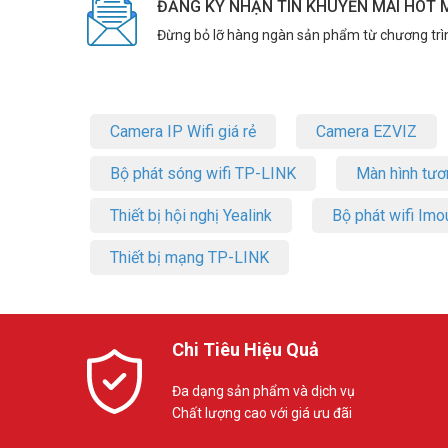
ĐĂNG KÝ NHẬN TIN KHUYẾN MÃI HOT 
Đừng bỏ lỡ hàng ngàn sản phẩm từ chương trì
Camera IP Wifi giá rẻ
Camera EZVIZ
Bộ phát sóng wifi TP-LINK
Màn hình tươ
Thiết bị hội nghị Yealink
Bộ phát wifi Imo
Thiết bị mạng TP-LINK
Chi Tiêu Hiệu Quả
Đa dạng sản phẩm và dịch vụ
Chất lượng cao với giá ưu đãi