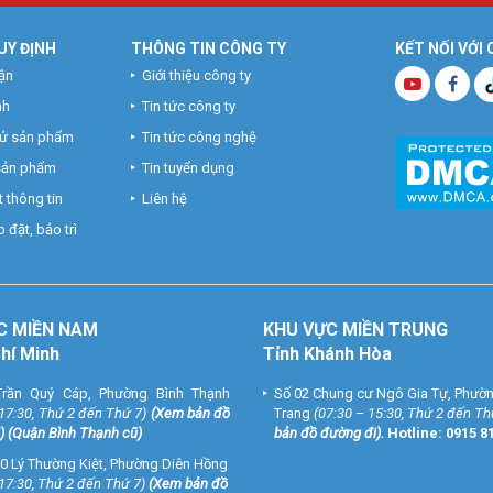
UY ĐỊNH
THÔNG TIN CÔNG TY
KẾT NỐI VỚI
ận
Giới thiệu công ty
nh
Tin tức công ty
hử sản phẩm
Tin tức công nghệ
 sản phẩm
Tin tuyển dụng
 thông tin
Liên hệ
 đặt, bảo trì
C MIỀN NAM
KHU VỰC MIỀN TRUNG
Chí Minh
Tỉnh Khánh Hòa
rần Quý Cáp, Phường Bình Thạnh
Số 02 Chung cư Ngô Gia Tự, Phườ
 17:30, Thứ 2 đến Thứ 7)
(
Xem bản đồ
Trang
(07:30 – 15:30, Thứ 2 đến Th
) (Quận Bình Thạnh cũ)
bản đồ đường đi
).
Hotline:
0915 8
0 Lý Thường Kiệt, Phường Diên Hồng
 17:30, Thứ 2 đến Thứ 7)
(
Xem bản đồ