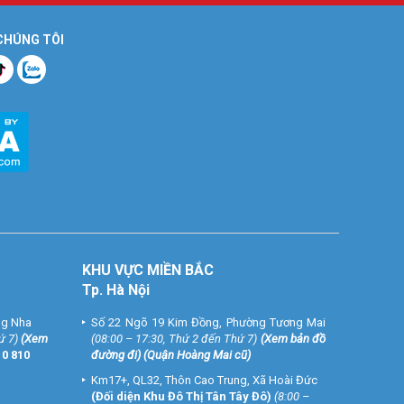
 CHÚNG TÔI
KHU VỰC MIỀN BẮC
Tp. Hà Nội
ng Nha
Số 22 Ngõ 19 Kim Đồng, Phường Tương Mai
ứ 7)
(
Xem
(08:00 – 17:30, Thứ 2 đến Thứ 7)
(
Xem bản đồ
10 810
đường đi
) (Quận Hoàng Mai cũ)
Km17+, QL32, Thôn Cao Trung, Xã Hoài Đức
(Đối diện Khu Đô Thị Tân Tây Đô)
(8:00 –