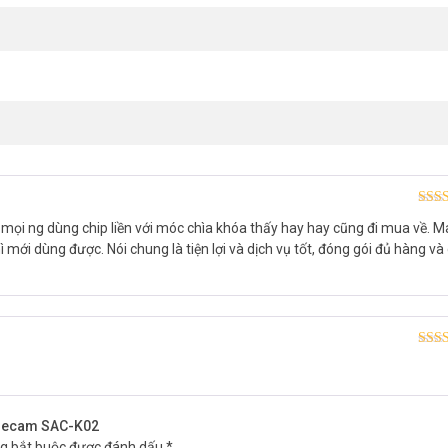
Được
mọi ng dùng chip liền với móc chìa khóa thấy hay hay cũng đi mua về. M
hạn
mới dùng được. Nói chung là tiện lợi và dịch vụ tốt, đóng gói đủ hàng và
Được
hạn
 Onecam SAC-K02
ng bắt buộc được đánh dấu
*