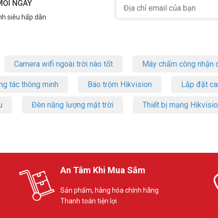
MỖI NGÀY
nh siêu hấp dẫn
Camera wifi ngoài trời nào tốt
Máy chấm công nhận d
ng tác thông minh
Báo trộm Hikvision
Lắp đặt c
u
Đèn năng lượng mặt trời
Thiết bị mạng Hikvisi
An Tâm Khi Mua Sắm
Sản phẩm, hàng hóa chính hãng
Thanh toán tiện lợi