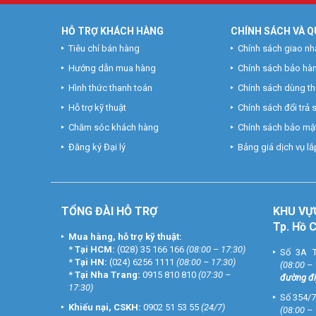
HỖ TRỢ KHÁCH HÀNG
CHÍNH SÁCH VÀ Q
Tiêu chí bán hàng
Chính sách giao nh
Hướng dẫn mua hàng
Chính sách bảo hà
Hình thức thanh toán
Chính sách dùng t
Hỗ trợ kỹ thuật
Chính sách đổi trả
Chăm sóc khách hàng
Chính sách bảo mật
Đăng ký Đại lý
Bảng giá dịch vụ lắp
TỔNG ĐÀI HỖ TRỢ
KHU
VỰ
Tp. Hồ 
Mua hàng, hỗ trợ kỹ thuật:
*
Tại HCM:
(028) 35 166 166
(08:00 – 17:30)
Số 3A T
*
Tại HN:
(024) 6256 1111
(08:00 – 17:30)
(08:00 –
*
Tại Nha Trang:
0915 810 810
(07:30 –
đường đi
17:30)
Số 354/7
Khiếu nại, CSKH:
0902 51 53 55
(24/7)
(08:00 –