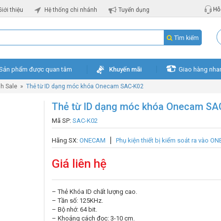
Hỗ 
Giới thiệu
Hệ thống chi nhánh
Tuyển dụng
Tìm kiếm
Sản phẩm được quan tâm
Khuyến mãi
Giao hàng nha
h Sale
»
Thẻ từ ID dạng móc khóa Onecam SAC-K02
Thẻ từ ID dạng móc khóa Onecam SA
Mã SP:
SAC-K02
Hãng SX:
ONECAM
Phụ kiện thiết bị kiểm soát ra vào 
Giá liên hệ
– Thẻ Khóa ID chất lượng cao.
– Tần số: 125KHz.
– Bộ nhớ: 64 bit.
– Khoảng cách đọc: 3-10 cm.