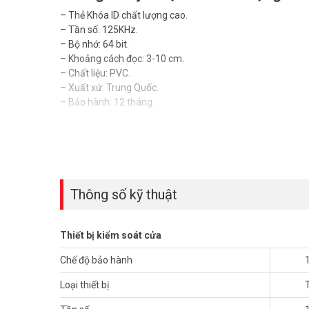
– Thẻ Khóa ID chất lượng cao.
– Tần số: 125KHz.
– Bộ nhớ: 64 bit.
– Khoảng cách đọc: 3-10 cm.
– Chất liệu: PVC.
– Xuất xứ: Trung Quốc.
– Bảo hành: 12 tháng.
Đặt mua ngay sản phẩm Onecam SAC-R05 xin vui lòng l
Facebook Vuhoangtelecom
nhé.
Thông số kỹ thuật
Thiết bị kiểm soát cửa
Chế độ bảo hành
Loại thiết bị