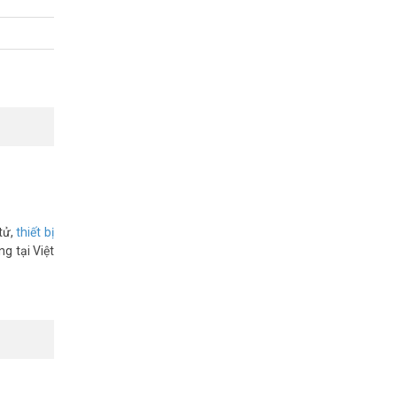
tử,
thiết bị
g tại Việt