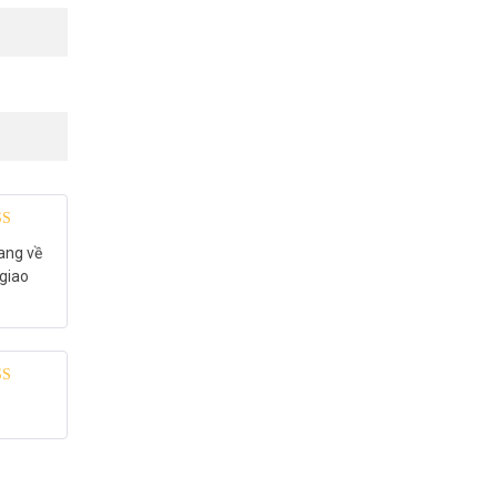
 xếp
ang về
g
5
5 sao
 giao
 xếp
g
5
5 sao