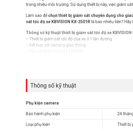
trong nhiều môi trường. Sử dụng thiết bị này, việc giám sát
Làm sao để
chọn thiết bị giám sát chuyên dụng cho gia
sát tốc độ xe KBVISION KX-2501R
là bao nhiêu tiền? Hãy
Thông số kỹ thuật thiết bị giám sát tốc độ xe KBVISIO
– Thiết bị giám sát tốc độ của xe ở 1 làn đường
– Kết hợp với camera giao thông
– Tần số phát sóng 24.125GHz
– Tốc độ giám sát từ 10-250Km/h
– Môi trường làm việc ở nhiệt độ -30℃~+70℃
– Nguồn cấp DC 12V/AC 24V
​- Xuất xứ thương hiệu: Mỹ
– Bảo hành 24 tháng
Thông số kỹ thuật
Để cập nhật thông tin giá phụ kiện camera giám sát KBVIS
166 – (028) 3962 5555 – (024) 6256 1111 – (024) 3273 66
Phụ kiện camera
Tham khảo các kênh thông tin khác:
Bảo hành phụ kiện
24 thán
– Facebook:
https://www.facebook.com/vuhoangteleco
– Youtube:
https://www.youtube.com/c/VuhoangTVChan
Loại phụ kiện
Thiết bị
– Website:
https://vuhoangtelecom.vn/