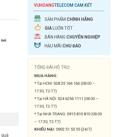
VUHOANG
TELECOM CAM KẾT
SẢN PHẨM
CHÍNH HÃNG
GIÁ
LUÔN TỐT
BÁN HÀNG
CHUYÊN NGHIỆP
 nơi
HẬU MÃI
CHU ĐÁO
TỔNG ĐÀI HỖ TRỢ:
MUA HÀNG:
* Tại HCM:
028 35 166 166
(08:00 –
17:30, T2-T7)
* Tại HÀ NỘI:
024 6256 1111
(08:00 –
17:30, T2-T7)
* Tại NHA TRANG:
0915 810 810
(08:00
– 17:30, T2-T7)
KHIẾU NẠI:
0902 51 53 55 (24/7)
u quả