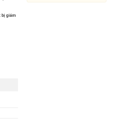
t bị giám
8) 35 166
Thiết bị giám sát tốc độ xe
KBVISION KX-2501R
Đang cập nhật giá
Mua Ngay