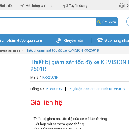
Hỗ 
Giới thiệu
Hệ thống chi nhánh
Tuyển dụng
Tìm kiếm
Sản phẩm được quan tâm
Khuyến mãi
Giao hàng nha
mera an ninh
»
Thiết bị giám sát tốc độ xe KBVISION KX-2501R
Thiết bị giám sát tốc độ xe KBVISION 
2501R
Mã SP:
KX-2501R
Hãng SX:
KBVISION
Phụ kiện camera an ninh KBVISION
Giá liên hệ
– Thiết bị giám sát tốc độ của xe ở 1 làn đường
– Kết hợp với camera giao thông