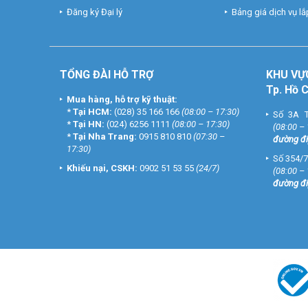
Đăng ký Đại lý
Bảng giá dịch vụ lắp
TỔNG ĐÀI HỖ TRỢ
KHU
VỰ
Tp. Hồ 
Mua hàng, hỗ trợ kỹ thuật:
*
Tại HCM:
(028) 35 166 166
(08:00 – 17:30)
Số 3A T
*
Tại HN:
(024) 6256 1111
(08:00 – 17:30)
(08:00 –
*
Tại Nha Trang:
0915 810 810
(07:30 –
đường đi
17:30)
Số 354/7
Khiếu nại, CSKH:
0902 51 53 55
(24/7)
(08:00 –
đường đi