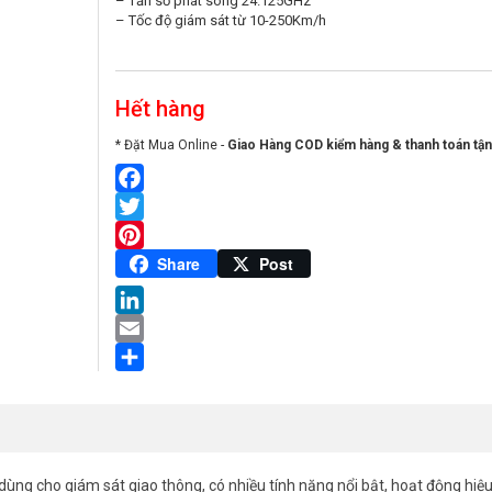
– Tần số phát sóng 24.125GHz
– Tốc độ giám sát từ 10-250Km/h
Hết hàng
* Đặt Mua Online -
Giao Hàng COD kiểm hàng & thanh toán tận
Facebook
Twitter
Pinterest
Share
Post
LinkedIn
Email
Share
ùng cho giám sát giao thông, có nhiều tính năng nổi bật, hoạt động hiệ