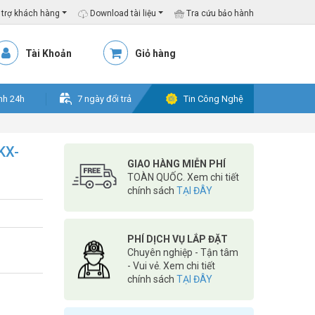
trợ khách hàng
Download tài liệu
Tra cứu bảo hành
Tài Khoản
Giỏ hàng
nh 24h
7 ngày đổi trả
Tin Công Nghệ
KX-
GIAO HÀNG MIỄN PHÍ
TOÀN QUỐC. Xem chi tiết
chính sách
TẠI ĐÂY
PHÍ DỊCH VỤ LẮP ĐẶT
Chuyên nghiệp - Tận tâm
- Vui vẻ. Xem chi tiết
chính sách
TẠI ĐÂY