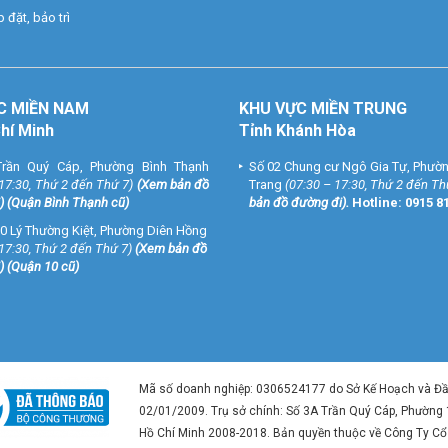
 đặt, bảo trì
C MIỀN NAM
KHU VỰC MIỀN TRUNG
Chí Minh
Tỉnh Khánh Hòa
rần Quý Cáp, Phường Bình Thạnh
Số 02 Chung cư Ngô Gia Tự, Phườ
 17:30, Thứ 2 đến Thứ 7)
(
Xem bản đồ
Trang
(07:30 – 17:30, Thứ 2 đến Th
) (Quận Bình Thạnh cũ)
bản đồ đường đi
).
Hotline:
0915 8
0 Lý Thường Kiệt, Phường Diên Hồng
 17:30, Thứ 2 đến Thứ 7)
(
Xem bản đồ
) (Quận 10 cũ)
Mã số doanh nghiệp: 0306524177 do Sở Kế Hoạch và Đ
02/01/2009. Trụ sở chính: Số 3A Trần Quý Cáp, Phường
Hồ Chí Minh 2008-2018. Bản quyền thuộc về Công Ty C