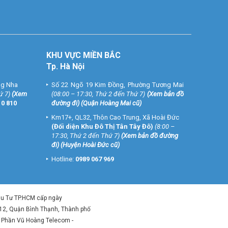
KHU VỰC MIỀN BẮC
Tp. Hà Nội
ng Nha
Số 22 Ngõ 19 Kim Đồng, Phường Tương Mai
ứ 7)
(
Xem
(08:00 – 17:30, Thứ 2 đến Thứ 7)
(
Xem bản đồ
10 810
đường đi
) (Quận Hoàng Mai cũ)
Km17+, QL32, Thôn Cao Trung, Xã Hoài Đức
(Đối diện Khu Đô Thị Tân Tây Đô)
(8:00 –
17:30, Thứ 2 đến Thứ 7)
(
Xem bản đồ đường
đi
) (Huyện Hoài Đức cũ)
Hotline:
0989 067 969
ầu Tư TP.HCM cấp ngày
 12, Quận Bình Thạnh, Thành phố
ổ Phần Vũ Hoàng Telecom -