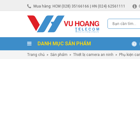
Mua hàng: HCM (028) 35166166 | HN (024) 62561111
DANH MỤC SẢN PHẨM
Trang chủ
»
Sản phẩm
»
Thiết bị camera an ninh
»
Phụ kiện ca