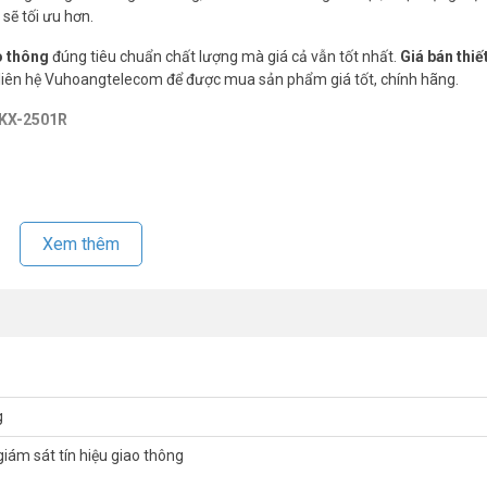
 sẽ tối ưu hơn.
o thông
đúng tiêu chuẩn chất lượng mà giá cả vẫn tốt nhất.
Giá bán thiế
 liên hệ Vuhoangtelecom để được mua sản phẩm giá tốt, chính hãng.
N KX-2501R
Xem thêm
ION mới nhất, quý khách hàng vui lòng liên hệ HOTLINE 1900 9259 – (02
66 để được hỗ trợ tốt nhất.
g
m/
nel
 giám sát tín hiệu giao thông