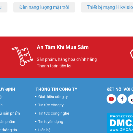
u
Đèn năng lượng mặt trời
Thiết bị mạng Hikvisi
An Tâm Khi Mua Sắm
Sản phẩm, hàng hóa chính hãng
Thanh toán tiện lợi
UY ĐỊNH
THÔNG TIN CÔNG TY
KẾT NỐI VỚI
ận
Giới thiệu công ty
nh
Tin tức công ty
hử sản phẩm
Tin tức công nghệ
 sản phẩm
Tin tuyển dụng
 thông tin
Liên hệ