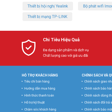
Thiết bị hội nghị Yealink
Bộ phát wifi Imo
Thiết bị mạng TP-LINK
Chi Tiêu Hiệu Quả
Đa dạng sản phẩm và dịch vụ
Chất lượng cao với giá ưu đãi
HỖ TRỢ KHÁCH HÀNG
CHÍNH SÁCH VÀ Q
Tiêu chí bán hàng
Chính sách giao nh
Hướng dẫn mua hàng
Chính sách bảo hà
Hình thức thanh toán
Chính sách dùng t
Hỗ trợ kỹ thuật
Chính sách đổi trả
Chăm sóc khách hàng
Chính sách bảo mật