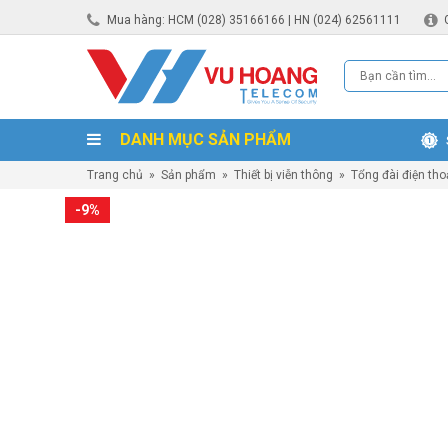
Mua hàng: HCM (028) 35166166 | HN (024) 62561111
DANH MỤC SẢN PHẨM
Trang chủ
»
Sản phẩm
»
Thiết bị viễn thông
»
Tổng đài điện tho
-9%