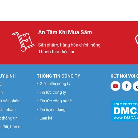
An Tâm Khi Mua Sắm
Sản phẩm, hàng hóa chính hãng
Thanh toán tiện lợi
UY ĐỊNH
THÔNG TIN CÔNG TY
KẾT NỐI VỚI
ận
Giới thiệu công ty
nh
Tin tức công ty
hử sản phẩm
Tin tức công nghệ
 sản phẩm
Tin tuyển dụng
 thông tin
Liên hệ
 đặt, bảo trì