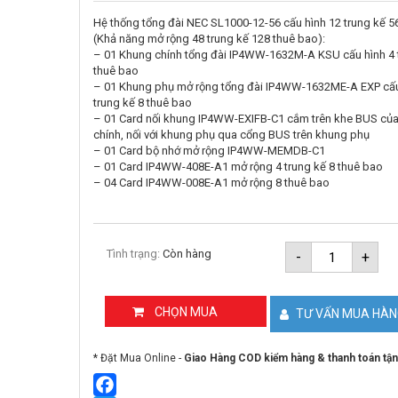
Hệ thống tổng đài NEC SL1000-12-56 cấu hình 12 trung kế 5
(Khả năng mở rộng 48 trung kế 128 thuê bao):
– 01 Khung chính tổng đài IP4WW-1632M-A KSU cấu hình 4 
thuê bao
– 01 Khung phụ mở rộng tổng đài IP4WW-1632ME-A EXP cấu
trung kế 8 thuê bao
– 01 Card nối khung IP4WW-EXIFB-C1 cắm trên khe BUS củ
chính, nối với khung phụ qua cổng BUS trên khung phụ
– 01 Card bộ nhớ mở rộng IP4WW-MEMDB-C1
– 01 Card IP4WW-408E-A1 mở rộng 4 trung kế 8 thuê bao
– 04 Card IP4WW-008E-A1 mở rộng 8 thuê bao
Tổng
Tình trạng:
Còn hàng
-
+
đài
điện
thoại
IP-
CHỌN MUA
TƯ VẤN MUA HÀ
PBX
NEC
SL1000-
* Đặt Mua Online -
Giao Hàng COD kiểm hàng & thanh toán tận
12-
56
số