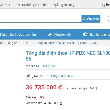
Hỗ 
Giới thiệu
Hệ thống chi nhánh
Tuyển dụng
Tìm kiếm
Sản phẩm được quan tâm
Khuyến mãi
Giao hàng nha
ại
»
Tổng đài IP
»
NEC
»
Tổng đài điện thoại IP-PBX NEC SL1000-12-56
Tổng đài điện thoại IP-PBX NEC SL10
56
Mã SP:
SL1000-12-56
Hãng SX:
NEC
Tổng đài IP NEC
36.735.000
đ
(Giá chưa bao gồm VAT)
Tiết kiệm:
9%
Giá website: 40.320.000
đ