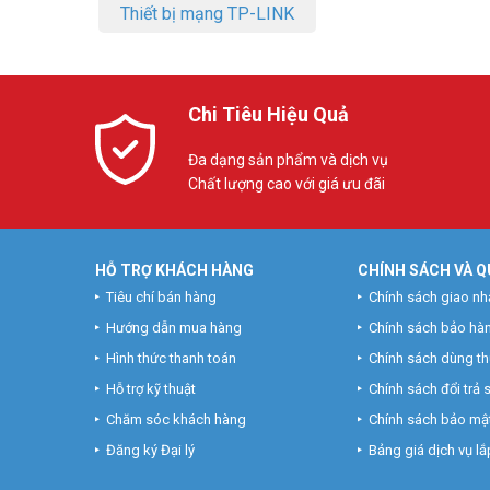
Thiết bị mạng TP-LINK
Chi Tiêu Hiệu Quả
Đa dạng sản phẩm và dịch vụ
Chất lượng cao với giá ưu đãi
HỖ TRỢ KHÁCH HÀNG
CHÍNH SÁCH VÀ Q
Tiêu chí bán hàng
Chính sách giao nh
Hướng dẫn mua hàng
Chính sách bảo hà
Hình thức thanh toán
Chính sách dùng t
Hỗ trợ kỹ thuật
Chính sách đổi trả
Chăm sóc khách hàng
Chính sách bảo mật
Đăng ký Đại lý
Bảng giá dịch vụ lắp