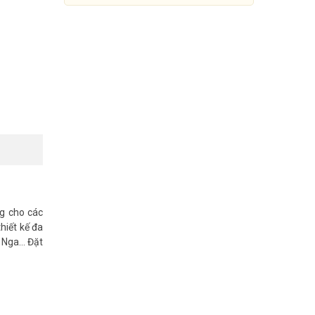
g cho các
hiết kế đa
Tổng đài điện thoại IP-PBX
, Nga… Đặt
NEC SL1000-12-56
36.735.000đ
40.320.000đ
Mua Ngay