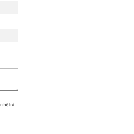
 số và cần
 nhân viên
m trước và
a loa điện
n hệ trả
ng qua CTI