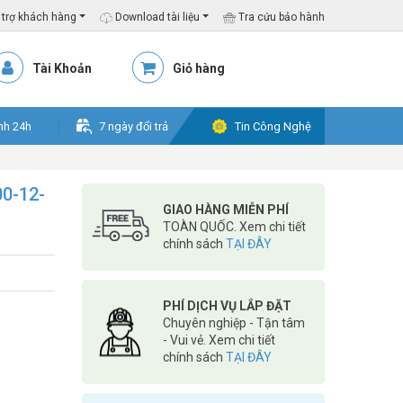
trợ khách hàng
Download tài liệu
Tra cứu bảo hành
Tài Khoản
Giỏ hàng
nh 24h
7 ngày đổi trả
Tin Công Nghệ
00-12-
GIAO HÀNG MIỄN PHÍ
TOÀN QUỐC. Xem chi tiết
chính sách
TẠI ĐÂY
PHÍ DỊCH VỤ LẮP ĐẶT
Chuyên nghiệp - Tận tâm
- Vui vẻ. Xem chi tiết
chính sách
TẠI ĐÂY