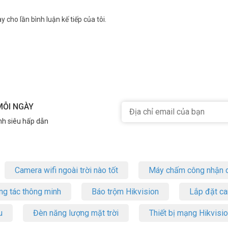
y cho lần bình luận kế tiếp của tôi.
điện thoại di động, khi đó các điện thoại di động hoạt động như máy nh
kế IP, 128 máy nhánh hỗn hợp (Analog-Digital-IP)
MỖI NGÀY
nh siêu hấp dẫn
Camera wifi ngoài trời nào tốt
Máy chấm công nhận d
ng tác thông minh
Báo trộm Hikvision
Lắp đặt c
u
Đèn năng lượng mặt trời
Thiết bị mạng Hikvisi