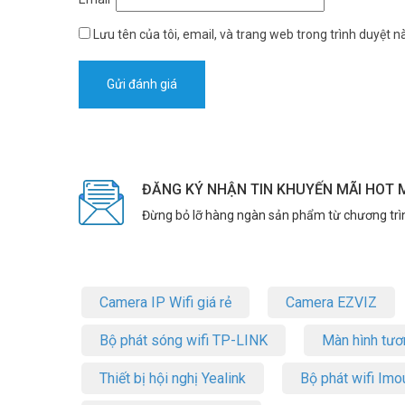
– 02 cổng kết nối cửa từ
Lưu tên của tôi, email, và trang web trong trình duyệt nà
– 04 máy nhánh di động: hệ thống cho phép gắn kết 04 số 
* Khả năng nâng cấp tối đa: 48 trung kế analog, 16 trung 
ĐĂNG KÝ NHẬN TIN KHUYẾN MÃI HOT 
Đừng bỏ lỡ hàng ngàn sản phẩm từ chương trì
Camera IP Wifi giá rẻ
Camera EZVIZ
Bộ phát sóng wifi TP-LINK
Màn hình tươ
Thiết bị hội nghị Yealink
Bộ phát wifi Imo