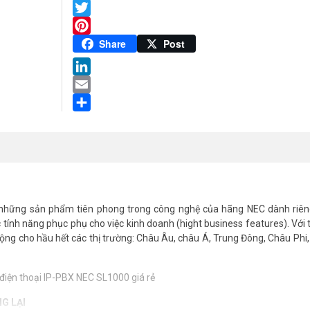
lượng
Facebook
Twitter
Pinterest
Share
Post
LinkedIn
Email
Share
những sản phẩm tiên phong trong công nghệ của hãng NEC dành riên
tính năng phục phụ cho việc kinh doanh (hight business features). Với t
ộng cho hầu hết các thị trường: Châu Âu, châu Á, Trung Đông, Châu Phi
G LẠI