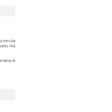
trung kế –
máy nhánh
ence (Dùng
ty con của
hư một máy
doanh, nhà
ateway, 01
hánh (khe
đa dạng và
bên ngoài.
 lời chào,
ài được ấn