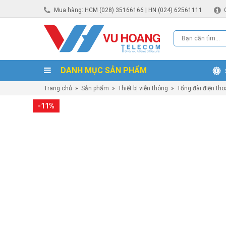
Mua hàng: HCM (028) 35166166 | HN (024) 62561111
DANH MỤC SẢN PHẨM
Trang chủ
»
Sản phẩm
»
Thiết bị viễn thông
»
Tổng đài điện tho
-11%