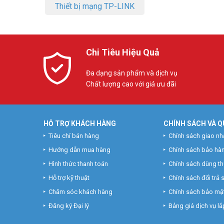
Thiết bị mạng TP-LINK
Chi Tiêu Hiệu Quả
Đa dạng sản phẩm và dịch vụ
Chất lượng cao với giá ưu đãi
HỖ TRỢ KHÁCH HÀNG
CHÍNH SÁCH VÀ Q
Tiêu chí bán hàng
Chính sách giao nh
Hướng dẫn mua hàng
Chính sách bảo hà
Hình thức thanh toán
Chính sách dùng t
Hỗ trợ kỹ thuật
Chính sách đổi trả
Chăm sóc khách hàng
Chính sách bảo mật
Đăng ký Đại lý
Bảng giá dịch vụ lắp