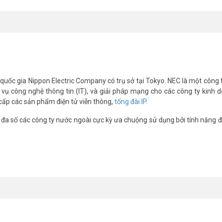
1 khung. 1 khung chính kết hợp với 03 khung phụ mở rộng được đến 48 
card nhớ IP4WW-MEMDB-C1 để có thể thiết lập đến 16 trung kế IP-16 
ợp sẵn). Việc mở rộng thêm Port IP chỉ đơn giản bằng cách mua thêm Lic
ử dụng điện thoại NEC IP Multi-Line không cần phải mua thêm licence.
quốc gia Nippon Electric Company có trụ sở tại Tokyo. NEC là một công 
IP văn phòng và có thể đặt điện thoại này ở ngoài văn phòng sử dụng n
ụ công nghệ thông tin (IT), và giải pháp mạng cho các công ty kinh 
cấp các sản phẩm điện tử viễn thông,
tổng đài IP
.
rd nhớ mở rộng, 01 khe cắm card Voice Mail, 01 khe cắm card VoIP G
hòng bên ngoài, 03 khe cắm card mở rộng thêm cho trung kế và máy n
đa số các công ty nước ngoài cực kỳ ưa chuộng sử dụng bởi tính năng 
ép ghi âm đến 4 lời chào, cho phép lưu lại 10 tin nhắn (Voice mail) từ 
 phút. Sử dụng thêm card có thể mở rộng đến 16 kênh trả lời tự động, 48
êng biệt giúp dễ dàng nhận diện cuộc gọi.
ện thoại, hệ thống sẽ tự động gọi số điện thoại nội bộ hay số bên ngo
ho việc lắp đặt, vận hành.
 di động cho máy nhánh.