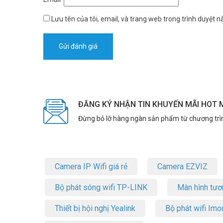
– 02 cổng kết nối cửa từ
Lưu tên của tôi, email, và trang web trong trình duyệt nà
– 04 máy nhánh di động: hệ thống cho phép gắn kết 04 số 
* Khả năng nâng cấp tối đa: 48 trung kế analog, 16 trung 
ĐĂNG KÝ NHẬN TIN KHUYẾN MÃI HOT 
Đừng bỏ lỡ hàng ngàn sản phẩm từ chương trì
Camera IP Wifi giá rẻ
Camera EZVIZ
Bộ phát sóng wifi TP-LINK
Màn hình tươ
Thiết bị hội nghị Yealink
Bộ phát wifi Imo