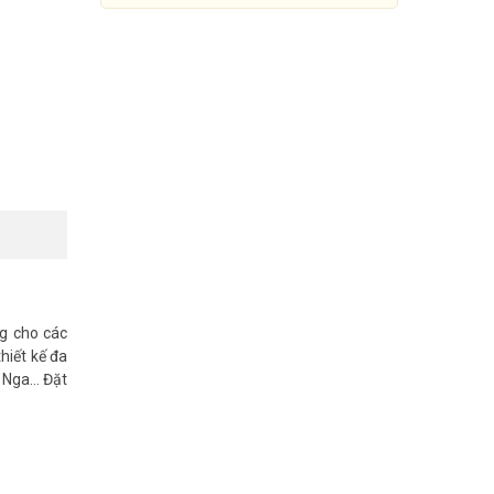
g cho các
hiết kế đa
Tổng đài điện thoại IP-PBX
, Nga… Đặt
NEC SL1000-16-48
35.183.000đ
39.670.000đ
Mua Ngay