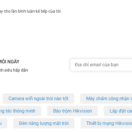
y cho lần bình luận kế tiếp của tôi.
điện thoại di động, khi đó các điện thoại di động hoạt động như máy nh
kế IP, 128 máy nhánh hỗn hợp (Analog-Digital-IP)
MỖI NGÀY
nh siêu hấp dẫn
Camera wifi ngoài trời nào tốt
Máy chấm công nhận d
ng tác thông minh
Báo trộm Hikvision
Lắp đặt c
u
Đèn năng lượng mặt trời
Thiết bị mạng Hikvisi