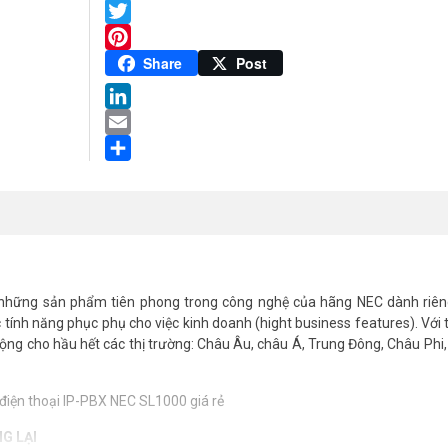
lượng
Facebook
Twitter
Pinterest
Share
Post
LinkedIn
Email
Share
những sản phẩm tiên phong trong công nghệ của hãng NEC dành riên
tính năng phục phụ cho việc kinh doanh (hight business features). Với t
ộng cho hầu hết các thị trường: Châu Âu, châu Á, Trung Đông, Châu Phi
G LẠI