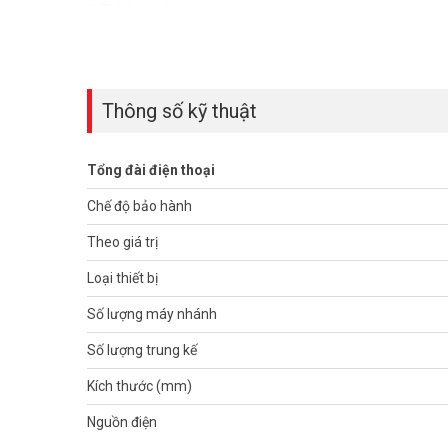
1. Tiết kiệm điện năng.
2. Gọi điện thoại miễn phí qua VOIP.
3. Khả năng nâng cấp linh hoạt, tiện ích cao.
4. Rất tiện lợi cho các Khách hàng gọi từ bên ngoài vào.
5. Giám sát Công ty từ xa bằng ĐTDĐ.
Thông số kỹ thuật
6. Hội nghị từ xa- Cho phép remote conference đến 4 roo
7. Forwarding cuộc gọi thông minh.
8. Voice Mail.
Tổng đài điện thoại
9. Tính năng PMS dùng riêng cho Khách sạn.
10. Mobility Extension.
Chế độ bảo hành
11. Hỗ trợ các giao diện truyền thống và giao diện IP chuẩn
12. Định tuyến thông minh.
Theo giá trị
13. Linh động và thuận tiện trong việc bảo dưỡng.
Loại thiết bị
1. Cấu hình hệ thống:
Số lượng máy nhánh
Hệ thống tổng đài NEC SL1000-16-48 cấu hình 16 trung kế
– 01 Khung chính tổng đài IP4WW-1632M-A KSU cấu hình 4
Số lượng trung kế
– 01 Khung phụ mở rộng tổng đài IP4WW-1632ME-A EXP cấ
– 01 Card nối khung IP4WW-EXIFB-C1 cắm trên khe BUS củ
Kích thước (mm)
– 01 Card bộ nhớ mở rộng IP4WW-MEMDB-C1
Nguồn điện
– 02 Card IP4WW-408E-A1 mở rộng 4 trung kế 8 thuê bao
– 02 Card IP4WW-008E-A1 mở rộng 8 thuê bao