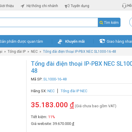
Hỗ 
Giới thiệu
Hệ thống chi nhánh
Tuyển dụng
Tìm kiếm
Sản phẩm được quan tâm
Khuyến mãi
Giao hàng nha
ại
»
Tổng đài IP
»
NEC
»
Tổng đài điện thoại IP-PBX NEC SL1000-16-48
Tổng đài điện thoại IP-PBX NEC SL10
48
Mã SP:
SL1000-16-48
Hãng SX:
NEC
Tổng đài IP NEC
35.183.000
đ
(Giá chưa bao gồm VAT)
Tiết kiệm:
11%
Giá website: 39.670.000
đ