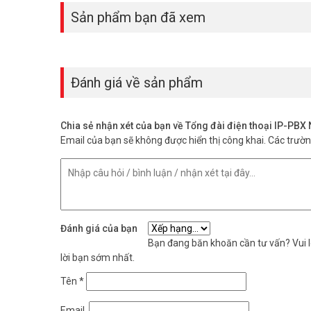
– Cho phép theo dõi âm thanh trong phòng từ bên ngoài t
Sản phẩm bạn đã xem
phải có mật khẩu (sử dụng cho mục đích an ninh).
– Tính di động: Điện thoại di dộng có thể cài đặt như m
kinh doanh hoặc các doanh nhân thường xuyên đi ra ngoài
– Thông điệp cảnh báo tự động: Sử dụng máy nhánh như c
Đánh giá về sản phẩm
phát lại theo lịch định sẵn trên loa của điện thoại máy n
– Hỗ trợ cảm biến báo động: Lắp bộ cảm biến hồng ngoại 
thoại hoặc loa vô tuyến lời cảnh báo được ghi âm sẵn.
– Chức năng chuyển sang chế độ nghỉ Standby ngoài giờ làm
Chia sẻ nhận xét của bạn về Tổng đài điện thoại IP-PB
– Thiết kế treo tường, lắp trên sàn nhà hoặc lắp trên Rack 
Email của bạn sẽ không được hiển thị công khai.
Các trườ
Tổng đài IP NEC SL1000 cấu hình 16 trung kế 48 máy nh
– Khung chính Tổng đài IP NEC SL1000 x 1 cái
– Khung phụ tổng đài IP4WW-1632ME-A EXP x 1 cái
– Card kết nối khung mở rộng IP4WW-EXIFB-C1 x 1 cái
– Card mở rộng bộ nhớ hệ thống IP4WW-MEMDB-C1 x 1 c
Đánh giá của bạn
– Card mở rộng 4 trung kế 8 máy nhánh IP4WW-408E-A1 x
Bạn đang băn khoăn cần tư vấn? Vui lò
– Card mở rộng 8 máy nhánh IP4WW-008E-A1 x 2 cái
lời bạn sớm nhất.
– 01 cổng LAN: cấu hình hệ thống qua WEB, cấu hình qua 
Tên
*
TAPI
– 02 kênh trả lời tự động, nâng cấp tối đa 16 kênh
Email
– Hội nghị 32 người và 4 phòng