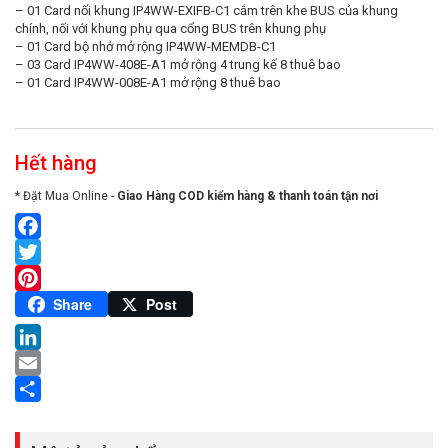
– 01 Card nối khung IP4WW-EXIFB-C1 cắm trên khe BUS của khung
chính, nối với khung phụ qua cổng BUS trên khung phụ
– 01 Card bộ nhớ mở rộng IP4WW-MEMDB-C1
– 03 Card IP4WW-408E-A1 mở rộng 4 trung kế 8 thuê bao
– 01 Card IP4WW-008E-A1 mở rộng 8 thuê bao
Hết hàng
* Đặt Mua Online -
Giao Hàng COD kiểm hàng & thanh toán tận nơi
Facebook
Twitter
Pinterest
Share
Post
LinkedIn
Email
Share