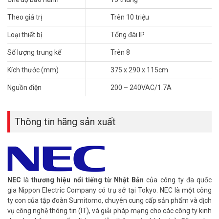
7. Forwarding cuộc gọi thông minh.
8. Voice Mail.
Theo giá trị
Trên 10 triệu
9. Tính năng PMS dùng riêng cho Khách sạn.
Loại thiết bị
Tổng đài IP
10. Mobility Extension.
11. Hỗ trợ các giao diện truyền thống và giao diện IP chuẩn SIP.
Số lượng trung kế
Trên 8
12. Định tuyến thông minh.
13. Linh động và thuận tiện trong việc bảo dưỡng.
Kích thước (mm)
375 x 290 x 115cm
1. Cấu hình hệ thống:
Nguồn điện
200 – 240VAC/1.7A
Hệ thống tổng đài NEC SL1000-20-48 cấu hình 20 trung kế 48 thuê
bao (Khả năng mở rộng 48 trung kế 128 thuê bao):
– 01 Khung chính tổng đài IP4WW-1632M-A KSU cấu hình 4 trung
Thông tin hãng sản xuất
kế 8 thuê bao
– 01 Khung phụ mở rộng tổng đài IP4WW-1632ME-A EXP cấu hình
4 trung kế 8 thuê bao
– 01 Card nối khung IP4WW-EXIFB-C1 cắm trên khe BUS của
khung chính, nối với khung phụ qua cổng BUS trên khung phụ
– 01 Card bộ nhớ mở rộng IP4WW-MEMDB-C1
NEC
là
thương hiệu nổi tiếng từ Nhật Bản
của công ty đa quốc
– 03 Card IP4WW-408E-A1 mở rộng 4 trung kế 8 thuê bao
gia Nippon Electric Company có trụ sở tại Tokyo. NEC là một công
– 01 Card IP4WW-008E-A1 mở rộng 8 thuê bao
ty con của tập đoàn Sumitomo, chuyên cung cấp sản phẩm và dịch
vụ công nghệ thông tin (IT), và giải pháp mạng cho các công ty kinh