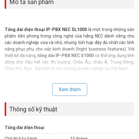
Mô tả sản phẩm
Tổng đài điện thoại IP-PBX NEC SL1000
là một trong những sản
phẩm tiên phong trong công nghệ của hãng NEC dành riêng cho
các doanh nghiệp vừa và nhỏ, nhưng tích hợp đầy đủ nhất các tính
năng phục phụ cho việc kinh doanh (hight business features). Với
thiết kế đa năng,
tổng đài IP-PBX NEC S1000
có thể ứng dụng linh
động cho hầu hết các thị trường: Châu Âu, châu Á, Trung Đông,
Châu Phi, Nga… Đặt biệt là cho những doanh nghiệp tại Việt Nam.
Xem thêm
CÁC TÍNH NĂNG TIỆN ÍCH MÀ NEC IP-PBX SL1000 MANG LẠI
1. Tiết kiệm điện năng.
2. Gọi điện thoại miễn phí qua VOIP.
Thông số kỹ thuật
3. Khả năng nâng cấp linh hoạt, tiện ích cao.
4. Rất tiện lợi cho các Khách hàng gọi từ bên ngoài vào.
5. Giám sát Công ty từ xa bằng ĐTDĐ.
Tổng đài điện thoại
6. Hội nghị từ xa- Cho phép remote conference đến 4 room/32
party.
Chế độ bảo hành
15 tháng