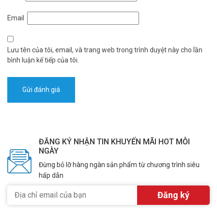
để nhắc nhở. Các thông điệp hoặc lời thoại có thể được ghi âm
trước và phát lại theo lịch định sẵn trên loa của điện thoại máy
Email
nhánh để mô phỏng như đang có người hiện diện.
– Hỗ trợ cảm biến báo động: Lắp bộ cảm biến hồng ngoại hoặc bộ
cảm biến chuyển động. Khi có kẻ xâm nhập, hệ thống sẽ phát ra loa
Lưu tên của tôi, email, và trang web trong trình duyệt này cho lần
điện thoại hoặc loa vô tuyến lời cảnh báo được ghi âm sẵn.
bình luận kế tiếp của tôi.
– Chức năng chuyển sang chế độ nghỉ Standby ngoài giờ làm việc
giúp tiết kiệm điện năng tiêu thụ.
– Thiết kế treo tường, lắp trên sàn nhà hoặc lắp trên Rack 19 inch.
ĐĂNG KÝ NHẬN TIN KHUYẾN MÃI HOT MỖI
NGÀY
Đừng bỏ lỡ hàng ngàn sản phẩm từ chương trình siêu
hấp dẫn