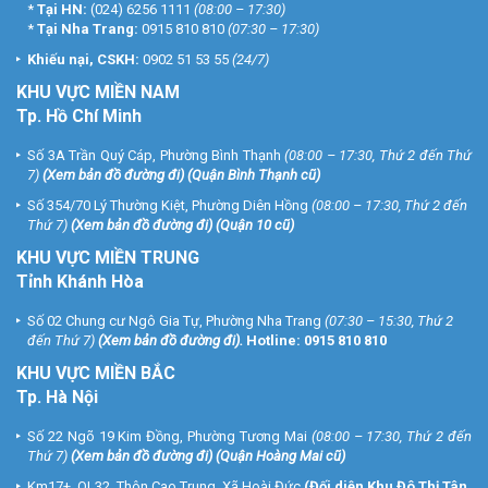
*
Tại HN:
(024) 6256 1111
(08:00 – 17:30)
*
Tại Nha Trang:
0915 810 810
(07:30 – 17:30)
Khiếu nại, CSKH:
0902 51 53 55
(24/7)
KHU
VỰC MIỀN NAM
Tp. Hồ Chí Minh
Số 3A Trần Quý Cáp, Phường Bình Thạnh
(08:00 – 17:30, Thứ 2 đến Thứ
7)
(
Xem bản đồ đường đi
) (Quận Bình Thạnh cũ)
Số 354/70 Lý Thường Kiệt, Phường Diên Hồng
(08:00 – 17:30, Thứ 2 đến
Thứ 7)
(
Xem bản đồ đường đi
) (Quận 10 cũ)
KHU VỰC MIỀN TRUNG
Tỉnh Khánh Hòa
Số 02 Chung cư Ngô Gia Tự, Phường Nha Trang
(07:30 – 15:30, Thứ 2
đến Thứ 7)
(
Xem bản đồ đường đi
).
Hotline:
0915 810 810
KHU VỰC MIỀN BẮC
Tp. Hà Nội
Số 22 Ngõ 19 Kim Đồng, Phường Tương Mai
(08:00 – 17:30, Thứ 2 đến
Thứ 7)
(
Xem bản đồ đường đi
) (Quận Hoàng Mai cũ)
Km17+, QL32, Thôn Cao Trung, Xã Hoài Đức
(Đối diện Khu Đô Thị Tân