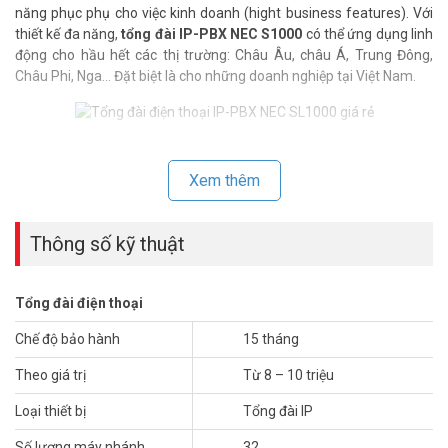
năng phục phụ cho việc kinh doanh (hight business features). Với
thiết kế đa năng,
tổng đài IP-PBX NEC S1000
có thể ứng dụng linh
động cho hầu hết các thị trường: Châu Âu, châu Á, Trung Đông,
Châu Phi, Nga… Đặt biệt là cho những doanh nghiệp tại Việt Nam.
CÁC TÍNH NĂNG TIỆN ÍCH MÀ NEC IP-PBX SL1000 MANG LẠI
Xem thêm
1. Tiết kiệm điện năng.
2. Gọi điện thoại miễn phí qua VOIP.
3. Khả năng nâng cấp linh hoạt, tiện ích cao.
Thông số kỹ thuật
4. Rất tiện lợi cho các Khách hàng gọi từ bên ngoài vào.
5. Giám sát Công ty từ xa bằng ĐTDĐ.
6. Hội nghị từ xa- Cho phép remote conference đến 4 room/32
Tổng đài điện thoại
party.
7. Forwarding cuộc gọi thông minh.
Chế độ bảo hành
15 tháng
8. Voice Mail.
Theo giá trị
Từ 8 – 10 triệu
9. Tính năng PMS dùng riêng cho Khách sạn.
10. Mobility Extension.
Loại thiết bị
Tổng đài IP
11. Hỗ trợ các giao diện truyền thống và giao diện IP chuẩn SIP.
12. Định tuyến thông minh.
Số lượng máy nhánh
32