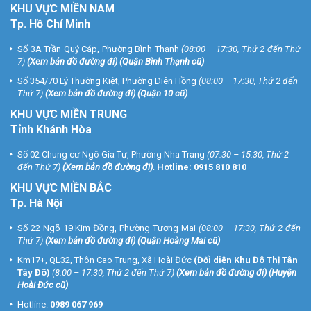
KHU
VỰC MIỀN NAM
Tp. Hồ Chí Minh
Số 3A Trần Quý Cáp, Phường Bình Thạnh
(08:00 – 17:30, Thứ 2 đến Thứ
7)
(
Xem bản đồ đường đi
) (Quận Bình Thạnh cũ)
Số 354/70 Lý Thường Kiệt, Phường Diên Hồng
(08:00 – 17:30, Thứ 2 đến
Thứ 7)
(
Xem bản đồ đường đi
) (Quận 10 cũ)
KHU VỰC MIỀN TRUNG
Tỉnh Khánh Hòa
Số 02 Chung cư Ngô Gia Tự, Phường Nha Trang
(07:30 – 15:30, Thứ 2
đến Thứ 7)
(
Xem bản đồ đường đi
).
Hotline:
0915 810 810
KHU VỰC MIỀN BẮC
Tp. Hà Nội
Số 22 Ngõ 19 Kim Đồng, Phường Tương Mai
(08:00 – 17:30, Thứ 2 đến
Thứ 7)
(
Xem bản đồ đường đi
) (Quận Hoàng Mai cũ)
Km17+, QL32, Thôn Cao Trung, Xã Hoài Đức
(Đối diện Khu Đô Thị Tân
Tây Đô)
(8:00 – 17:30, Thứ 2 đến Thứ 7)
(
Xem bản đồ đường đi
) (Huyện
Hoài Đức cũ)
Hotline:
0989 067 969