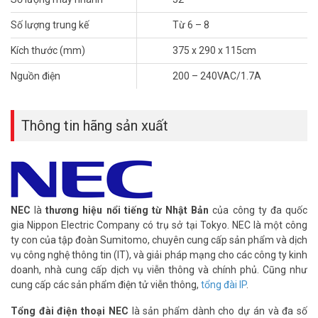
13. Linh động và thuận tiện trong việc bảo dưỡng.
Số lượng trung kế
Từ 6 – 8
Tổng đài NEC SL1000-08-32 cấu hình 8 trung kế 32 máy nhánh
Kích thước (mm)
375 x 290 x 115cm
bao gồm:
– 01 Khung chính tổng đài IP4WW-1632M-A KSU gồm 04 trung kế
Nguồn điện
200 – 240VAC/1.7A
– 08 máy nhánh, khả năng mở rộng lên đến 12 trung kế-32 máy
nhánh.
– 01 Card IP4WW-408E-A1 mở rộng 04 trung kế và 08 máy nhánh.
Thông tin hãng sản xuất
– 02 Card IP4WW-008E-A1 mở rộng 08 máy nhánh
– Khung chính tổng đài gồm 4 trung kế-8 máy nhánh, khả năng mở
rộng lên đến 12 trung kế-32 máy nhánh. Kết hợp với 03 khung phụ
mở rộng được đến 48 trung kế-128 máy nhánh.
– Trang bị thêm card VoIP Gateway IP4WW-VOIPDB-C1 và card
nhớ IP4WW-MEMDB-C1 để có thể thiết lập đến 16 trung kế IP-16
NEC
là
thương hiệu nổi tiếng từ Nhật Bản
của công ty đa quốc
máy nhánh IP (VoIP), bao gồm licence cho 04 port chuẩn SIP (tích
gia Nippon Electric Company có trụ sở tại Tokyo. NEC là một công
hợp sẵn). Việc mở rộng thêm Port IP chỉ đơn giản bằng cách mua
ty con của tập đoàn Sumitomo, chuyên cung cấp sản phẩm và dịch
thêm Licence (Dùng cho các điện thoại chuẩn SIP không phải của
vụ công nghệ thông tin (IT), và giải pháp mạng cho các công ty kinh
hãng NEC). Sử dụng điện thoại NEC IP Multi-Line không cần phải
doanh, nhà cung cấp dịch vụ viễn thông và chính phủ. Cũng như
mua thêm licence.
cung cấp các sản phẩm điện tử viễn thông,
tổng đài IP
.
– Sử dụng điện thoại NEC IP Multi-Line trong môi trường IP văn
phòng và có thể đặt điện thoại này ở ngoài văn phòng sử dụng như
Tổng đài điện thoại NEC
là sản phẩm dành cho dự án và đa số