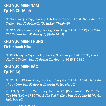
KHU
VỰC MIỀN NAM
Tp. Hồ Chí Minh
Số 3A Trần Quý Cáp, Phường Bình Thạnh
(08:00 – 17:30, Thứ 2 đến Thứ
7)
(
Xem bản đồ đường đi
) (Quận Bình Thạnh cũ)
Số 354/70 Lý Thường Kiệt, Phường Diên Hồng
(08:00 – 17:30, Thứ 2 đến
Thứ 7)
(
Xem bản đồ đường đi
) (Quận 10 cũ)
KHU VỰC MIỀN TRUNG
Tỉnh Khánh Hòa
Số 02 Chung cư Ngô Gia Tự, Phường Nha Trang
(07:30 – 15:30, Thứ 2
đến Thứ 7)
(
Xem bản đồ đường đi
).
Hotline:
0915 810 810
KHU VỰC MIỀN BẮC
Tp. Hà Nội
Số 22 Ngõ 19 Kim Đồng, Phường Tương Mai
(08:00 – 17:30, Thứ 2 đến
Thứ 7)
(
Xem bản đồ đường đi
) (Quận Hoàng Mai cũ)
Km17+, QL32, Thôn Cao Trung, Xã Hoài Đức
(Đối diện Khu Đô Thị Tân
Tây Đô)
(8:00 – 17:30, Thứ 2 đến Thứ 7)
(
Xem bản đồ đường đi
) (Huyện
Hoài Đức cũ)