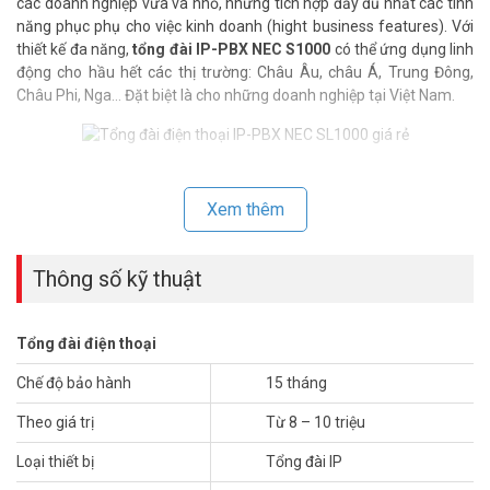
các doanh nghiệp vừa và nhỏ, nhưng tích hợp đầy đủ nhất các tính
năng phục phụ cho việc kinh doanh (hight business features). Với
thiết kế đa năng,
tổng đài IP-PBX NEC S1000
có thể ứng dụng linh
động cho hầu hết các thị trường: Châu Âu, châu Á, Trung Đông,
Châu Phi, Nga… Đặt biệt là cho những doanh nghiệp tại Việt Nam.
CÁC TÍNH NĂNG TIỆN ÍCH MÀ NEC IP-PBX SL1000 MANG LẠI
Xem thêm
1. Tiết kiệm điện năng.
2. Gọi điện thoại miễn phí qua VOIP.
3. Khả năng nâng cấp linh hoạt, tiện ích cao.
Thông số kỹ thuật
4. Rất tiện lợi cho các Khách hàng gọi từ bên ngoài vào.
5. Giám sát Công ty từ xa bằng ĐTDĐ.
6. Hội nghị từ xa- Cho phép remote conference đến 4 room/32
Tổng đài điện thoại
party.
7. Forwarding cuộc gọi thông minh.
Chế độ bảo hành
15 tháng
8. Voice Mail.
Theo giá trị
Từ 8 – 10 triệu
9. Tính năng PMS dùng riêng cho Khách sạn.
10. Mobility Extension.
Loại thiết bị
Tổng đài IP
11. Hỗ trợ các giao diện truyền thống và giao diện IP chuẩn SIP.