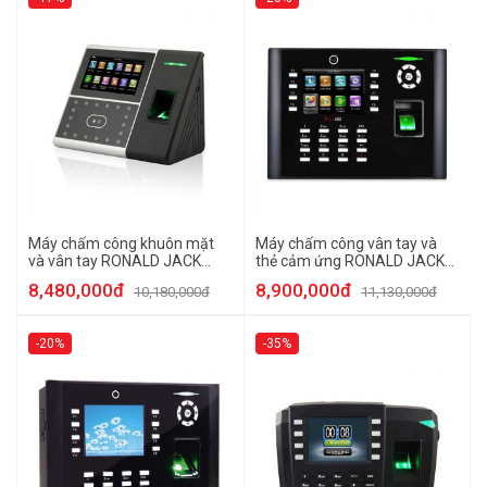
Máy chấm công khuôn mặt
Máy chấm công vân tay và
và vân tay RONALD JACK
thẻ cảm ứng RONALD JACK
IFACE 05
ICLOCK 680
8,480,000đ
8,900,000đ
10,180,000đ
11,130,000đ
-20%
-35%