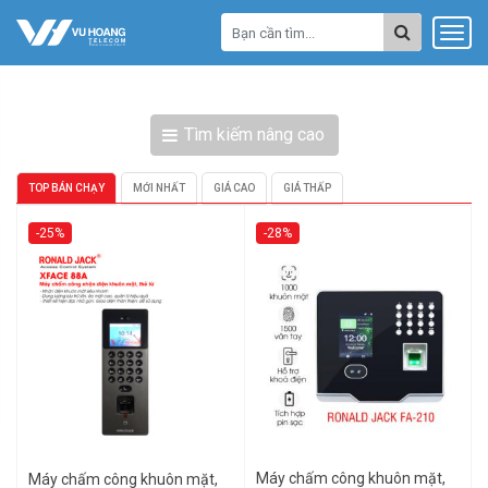
Tìm kiếm nâng cao
TOP BÁN CHẠY
MỚI NHẤT
GIÁ CAO
GIÁ THẤP
-25%
-28%
Máy chấm công khuôn mặt,
Máy chấm công khuôn mặt,