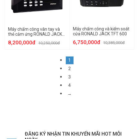
Máy chấm công và kiểm soát
Máy chấm công vân tay và
cửa RONALD JACK TFT 600
thẻ cảm ứng RONALD JACK
ICLOCK 660
6,750,000đ
8,200,000đ
10,385,000đ
10,250,000đ
1
2
3
4
→
ĐĂNG KÝ NHẬN TIN KHUYẾN MÃI HOT MỖI