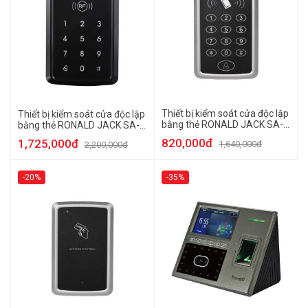
Thiết bị kiểm soát cửa độc lập
Thiết bị kiểm soát cửa độc lập
bằng thẻ RONALD JACK SA-
bằng thẻ RONALD JACK SA-
32E
33E
820,000đ
1,725,000đ
1,640,000đ
2,200,000đ
-20%
-35%