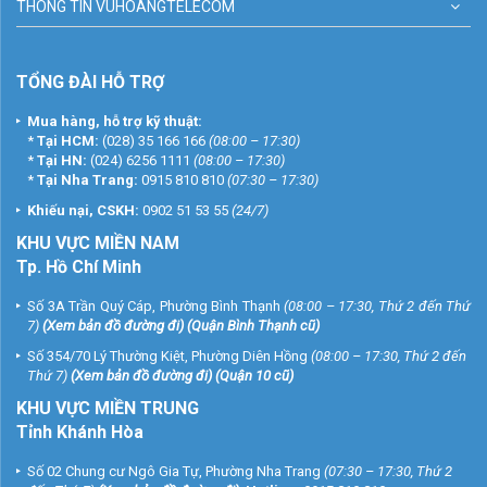
THÔNG TIN VUHOANGTELECOM
TỔNG ĐÀI HỖ TRỢ
Mua hàng, hỗ trợ kỹ thuật:
*
Tại HCM:
(028) 35 166 166
(08:00 – 17:30)
*
Tại HN:
(024) 6256 1111
(08:00 – 17:30)
*
Tại Nha Trang:
0915 810 810
(07:30 – 17:30)
Khiếu nại, CSKH:
0902 51 53 55
(24/7)
KHU
VỰC MIỀN NAM
Tp. Hồ Chí Minh
Số 3A Trần Quý Cáp, Phường Bình Thạnh
(08:00 – 17:30, Thứ 2 đến Thứ
7)
(
Xem bản đồ đường đi
) (Quận Bình Thạnh cũ)
Số 354/70 Lý Thường Kiệt, Phường Diên Hồng
(08:00 – 17:30, Thứ 2 đến
Thứ 7)
(
Xem bản đồ đường đi
) (Quận 10 cũ)
KHU VỰC MIỀN TRUNG
Tỉnh Khánh Hòa
Số 02 Chung cư Ngô Gia Tự, Phường Nha Trang
(07:30 – 17:30, Thứ 2