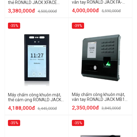
vân tay RONALD JACK FA-
thẻ RONALD JACK XFACE
210
88A
4,000,000đ
3,380,000đ
5,590,000đ
4,500,000đ
-35%
-39%
Máy chấm công khuôn mặt,
Máy chấm công khuôn mặt,
vân tay RONALD JACK MB10-
thẻ cảm ứng RONALD JACK
VL
FA3000
2,350,000đ
4,188,000đ
3,845,000đ
6,445,000đ
-35%
-35%