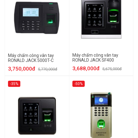
Máy chấm công vân tay
Máy chấm công vân tay
RONALD JACK SF400
RONALD JACK 5000T-C
3,688,000đ
3,750,000đ
5,675,000đ
5,770,000đ
-35%
-50%