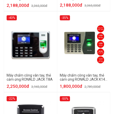
Plus
Plus
2,188,000đ
2,188,000đ
3,365,000đ
3,365,000đ
-43%
-35%
Máy chấm công vân tay, thẻ
Máy chấm công vân tay, thẻ
cảm ứng RONALD JACK T8A
cảm ứng RONALD JACK K14
Pro
2,250,000đ
1,800,000đ
3,945,000đ
2,789,000đ
-22%
-50%