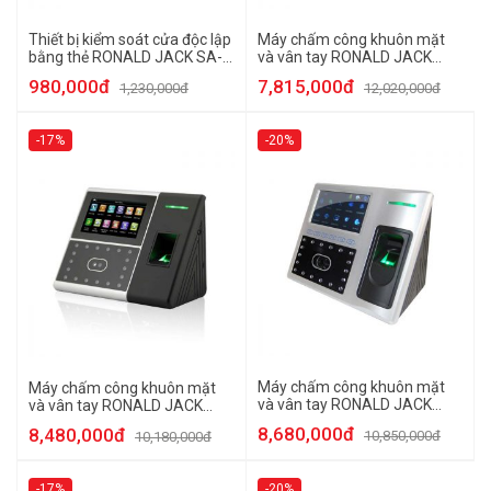
Thiết bị kiểm soát cửa độc lập
Máy chấm công khuôn mặt
bằng thẻ RONALD JACK SA-
và vân tay RONALD JACK
31E
FACE800
980,000đ
7,815,000đ
1,230,000đ
12,020,000đ
-17%
-20%
Máy chấm công khuôn mặt
Máy chấm công khuôn mặt
và vân tay RONALD JACK
và vân tay RONALD JACK
IFACE 400
IFACE 402
8,680,000đ
8,480,000đ
10,850,000đ
10,180,000đ
-17%
-20%