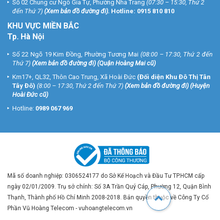
Số 02 Chung cư Ngô Gia Tự, Phường Nha Trang
(07:30 – 15:30, Thứ 2
đến Thứ 7)
(
Xem bản đồ đường đi
).
Hotline:
0915 810 810
KHU VỰC MIỀN BẮC
Tp. Hà Nội
Số 22 Ngõ 19 Kim Đồng, Phường Tương Mai
(08:00 – 17:30, Thứ 2 đến
Thứ 7)
(
Xem bản đồ đường đi
) (Quận Hoàng Mai cũ)
Km17+, QL32, Thôn Cao Trung, Xã Hoài Đức
(Đối diện Khu Đô Thị Tân
Tây Đô)
(8:00 – 17:30, Thứ 2 đến Thứ 7)
(
Xem bản đồ đường đi
) (Huyện
Hoài Đức cũ)
Hotline:
0989 067 969
Mã số doanh nghiệp: 0306524177 do Sở Kế Hoạch và Đầu Tư TP.HCM cấp
ngày 02/01/2009. Trụ sở chính: Số 3A Trần Quý Cáp, Phường 12, Quận Bình
Thạnh, Thành phố Hồ Chí Minh 2008-2018. Bản quyền thuộc về Công Ty Cổ
Phần Vũ Hoàng Telecom - vuhoangtelecom.vn