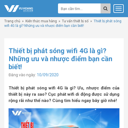
Trang chủ
»
Kiến thức mua hàng
»
Tư vấn thiết bị số
»
Thiết bị phát sóng
wifi 4G là gì? Những ưu và nhược điểm bạn cần biết!
Thiết bị phát sóng wifi 4G là gì?
Những ưu và nhược điểm bạn cần
biết!
Đăng vào ngày:
10/09/2020
Thiết bị phát sóng wifi 4G là gì? Ưu, nhược điểm của
thiết bị này ra sao? Cục phát wifi di động được sử dụng
rộng rãi như thế nào? Cùng tìm hiểu ngay bây giờ nhé!