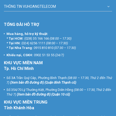
THÔNG TIN VUHOANGTELECOM
TỔNG ĐÀI HỖ TRỢ
Mua hàng, hỗ trợ kỹ thuật:
*
Tại HCM:
(028) 35 166 166
(08:00 – 17:30)
*
Tại HN:
(024) 6256 1111
(08:00 – 17:30)
*
Tại Nha Trang:
0915 810 810
(07:30 – 17:30)
Khiếu nại, CSKH:
0902 51 53 55
(24/7)
KHU
VỰC MIỀN NAM
Tp. Hồ Chí Minh
Số 3A Trần Quý Cáp, Phường Bình Thạnh
(08:00 – 17:30, Thứ 2 đến Thứ
7)
(
Xem bản đồ đường đi
) (Quận Bình Thạnh cũ)
Số 354/70 Lý Thường Kiệt, Phường Diên Hồng
(08:00 – 17:30, Thứ 2 đến
Thứ 7)
(
Xem bản đồ đường đi
) (Quận 10 cũ)
KHU VỰC MIỀN TRUNG
Tỉnh Khánh Hòa