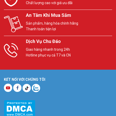
Chất lượng cao với giá ưu đãi
An Tâm Khi Mua Sắm
Sản phẩm, hàng hóa chính hãng
Thanh toán tiện lợi
Dịch Vụ Chu Đáo
Giao hàng nhanh trong 24h
Hotline phục vụ cả T7 và CN
KẾT NỐI VỚI CHÚNG TÔI