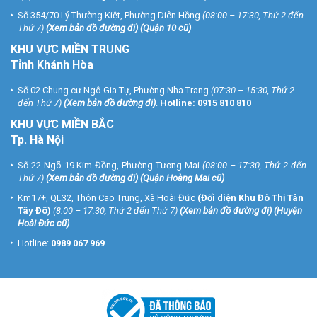
Số 354/70 Lý Thường Kiệt, Phường Diên Hồng
(08:00 – 17:30, Thứ 2 đến
Thứ 7)
(
Xem bản đồ đường đi
) (Quận 10 cũ)
KHU VỰC MIỀN TRUNG
Tỉnh Khánh Hòa
Số 02 Chung cư Ngô Gia Tự, Phường Nha Trang
(07:30 – 15:30, Thứ 2
đến Thứ 7)
(
Xem bản đồ đường đi
).
Hotline:
0915 810 810
KHU VỰC MIỀN BẮC
Tp. Hà Nội
Số 22 Ngõ 19 Kim Đồng, Phường Tương Mai
(08:00 – 17:30, Thứ 2 đến
Thứ 7)
(
Xem bản đồ đường đi
) (Quận Hoàng Mai cũ)
Km17+, QL32, Thôn Cao Trung, Xã Hoài Đức
(Đối diện Khu Đô Thị Tân
Tây Đô)
(8:00 – 17:30, Thứ 2 đến Thứ 7)
(
Xem bản đồ đường đi
) (Huyện
Hoài Đức cũ)
Hotline:
0989 067 969