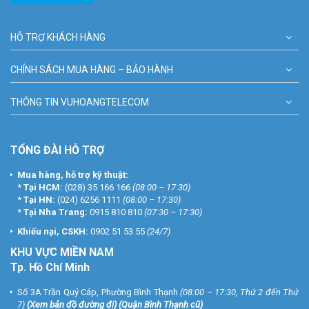
HỖ TRỢ KHÁCH HÀNG
CHÍNH SÁCH MUA HÀNG – BẢO HÀNH
THÔNG TIN VUHOANGTELECOM
TỔNG ĐÀI HỖ TRỢ
Mua hàng, hỗ trợ kỹ thuật:
*
Tại HCM:
(028) 35 166 166
(08:00 – 17:30)
*
Tại HN:
(024) 6256 1111
(08:00 – 17:30)
*
Tại Nha Trang:
0915 810 810
(07:30 – 17:30)
Khiếu nại, CSKH:
0902 51 53 55
(24/7)
KHU
VỰC MIỀN NAM
Tp. Hồ Chí Minh
Số 3A Trần Quý Cáp, Phường Bình Thạnh
(08:00 – 17:30, Thứ 2 đến Thứ
7)
(
Xem bản đồ đường đi
) (Quận Bình Thạnh cũ)