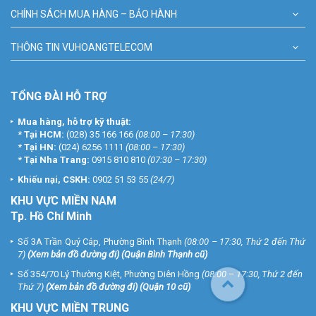
CHÍNH SÁCH MUA HÀNG – BẢO HÀNH
THÔNG TIN VUHOANGTELECOM
TỔNG ĐÀI HỖ TRỢ
Mua hàng, hỗ trợ kỹ thuật:
*
Tại HCM:
(028) 35 166 166
(08:00 – 17:30)
*
Tại HN:
(024) 6256 1111
(08:00 – 17:30)
*
Tại Nha Trang:
0915 810 810
(07:30 – 17:30)
Khiếu nại, CSKH:
0902 51 53 55
(24/7)
KHU
VỰC MIỀN NAM
Tp. Hồ Chí Minh
Số 3A Trần Quý Cáp, Phường Bình Thạnh
(08:00 – 17:30, Thứ 2 đến Thứ
7)
(
Xem bản đồ đường đi
) (Quận Bình Thạnh cũ)
Số 354/70 Lý Thường Kiệt, Phường Diên Hồng
(08:00 – 17:30, Thứ 2 đến
Thứ 7)
(
Xem bản đồ đường đi
) (Quận 10 cũ)
KHU VỰC MIỀN TRUNG