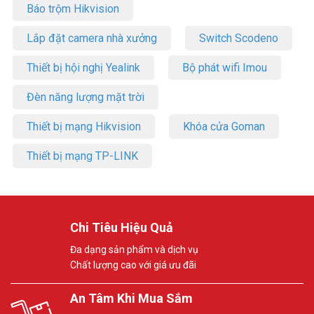
Báo trộm Hikvision
Lắp đặt camera nhà xưởng
Switch Scodeno
Thiết bị hội nghị Yealink
Bộ phát wifi Imou
Đèn năng lượng mặt trời
Thiết bị mạng Hikvision
Khóa cửa Goman
Thiết bị mạng TP-LINK
Chi Tiêu Hiệu Quả
Đa dạng sản phẩm và dịch vụ
Chất lượng cao với giá ưu đãi
An Tâm Khi Mua Sắm