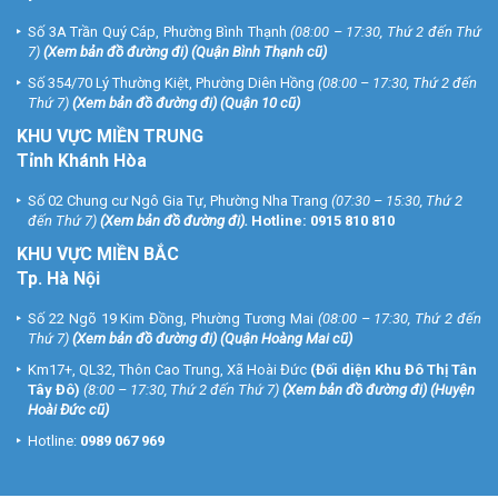
Số 3A Trần Quý Cáp, Phường Bình Thạnh
(08:00 – 17:30, Thứ 2 đến Thứ
7)
(
Xem bản đồ đường đi
) (Quận Bình Thạnh cũ)
Số 354/70 Lý Thường Kiệt, Phường Diên Hồng
(08:00 – 17:30, Thứ 2 đến
Thứ 7)
(
Xem bản đồ đường đi
) (Quận 10 cũ)
KHU VỰC MIỀN TRUNG
Tỉnh Khánh Hòa
Số 02 Chung cư Ngô Gia Tự, Phường Nha Trang
(07:30 – 15:30, Thứ 2
đến Thứ 7)
(
Xem bản đồ đường đi
).
Hotline:
0915 810 810
KHU VỰC MIỀN BẮC
Tp. Hà Nội
Số 22 Ngõ 19 Kim Đồng, Phường Tương Mai
(08:00 – 17:30, Thứ 2 đến
Thứ 7)
(
Xem bản đồ đường đi
) (Quận Hoàng Mai cũ)
Km17+, QL32, Thôn Cao Trung, Xã Hoài Đức
(Đối diện Khu Đô Thị Tân
Tây Đô)
(8:00 – 17:30, Thứ 2 đến Thứ 7)
(
Xem bản đồ đường đi
) (Huyện
Hoài Đức cũ)
Hotline:
0989 067 969