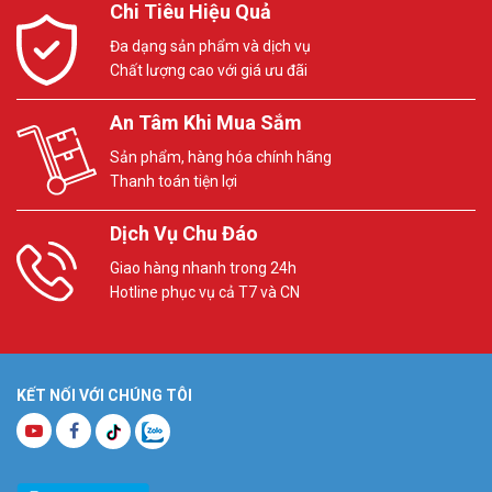
Chi Tiêu Hiệu Quả
Đa dạng sản phẩm và dịch vụ
Chất lượng cao với giá ưu đãi
An Tâm Khi Mua Sắm
Sản phẩm, hàng hóa chính hãng
Thanh toán tiện lợi
Dịch Vụ Chu Đáo
Giao hàng nhanh trong 24h
Hotline phục vụ cả T7 và CN
KẾT NỐI VỚI CHÚNG TÔI