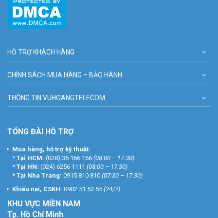
HỖ TRỢ KHÁCH HÀNG
CHÍNH SÁCH MUA HÀNG – BẢO HÀNH
THÔNG TIN VUHOANGTELECOM
TỔNG ĐÀI HỖ TRỢ
Mua hàng, hỗ trợ kỹ thuật:
*
Tại HCM:
(028) 35 166 166
(08:00 – 17:30)
*
Tại HN:
(024) 6256 1111
(08:00 – 17:30)
*
Tại Nha Trang:
0915 810 810
(07:30 – 17:30)
Khiếu nại, CSKH:
0902 51 53 55
(24/7)
KHU
VỰC MIỀN NAM
Tp. Hồ Chí Minh