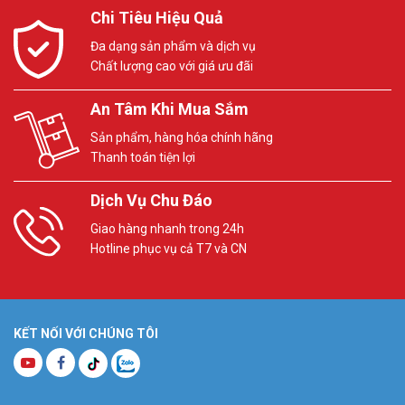
Chi Tiêu Hiệu Quả
Đa dạng sản phẩm và dịch vụ
Chất lượng cao với giá ưu đãi
An Tâm Khi Mua Sắm
Sản phẩm, hàng hóa chính hãng
Thanh toán tiện lợi
Dịch Vụ Chu Đáo
Giao hàng nhanh trong 24h
Hotline phục vụ cả T7 và CN
KẾT NỐI VỚI CHÚNG TÔI