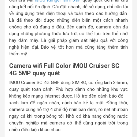
Camera wifi
iMOU Ranger Mini 5MP
quay quét đem lại khả
năng kết nối ổn định. Cài đặt nhanh, dễ sử dụng, chỉ cẩn tải
về ứng dụng trên điện thoại và tuân theo các hướng dẫn.
Là đã theo dõi được những diễn biến một cách nhanh
chóng cho dù đang ở đâu. Bên cạnh đó, camera còn đa
dạng những phương thức lưu trữ, có thể lưu trên thẻ nhớ
hay đám mây. Là giải pháp giám sát hiệu quả với công
nghệ hiện đại. Bảo vệ tốt hơn mà cũng tăng thêm tính
thẩm mỹ.
Camera wifi Full Color iMOU Cruiser SC
4G 5MP quay quét
IMOU Cruiser SC 4G 5MP dùng SIM 4G, có ống kính 3.6mm,
quay quét toàn cảnh. Phù hợp dành cho những khu vực
không kéo mạng Internet được. Hỗ trợ đèn cảnh báo đỏ –
xanh lam để ngăn chặn, cảnh báo kẻ lạ mặt. Đồng thời,
camera cũng hỗ trợ 4 chế độ nhìn ban đêm, rõ nét như ban
ngày cả khi trong bóng tối. Nhờ có khả năng chống nước
chuyên nghiệp mà camera có thể dùng ngoài trời trong
nhiều điều kiện khác nhau.