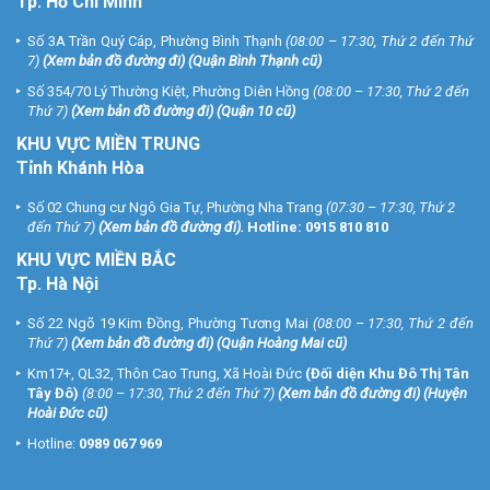
Tp. Hồ Chí Minh
Số 3A Trần Quý Cáp, Phường Bình Thạnh
(08:00 – 17:30, Thứ 2 đến Thứ
7)
(
Xem bản đồ đường đi
) (Quận Bình Thạnh cũ)
Số 354/70 Lý Thường Kiệt, Phường Diên Hồng
(08:00 – 17:30, Thứ 2 đến
Thứ 7)
(
Xem bản đồ đường đi
) (Quận 10 cũ)
KHU VỰC MIỀN TRUNG
Tỉnh Khánh Hòa
Số 02 Chung cư Ngô Gia Tự, Phường Nha Trang
(07:30 – 17:30, Thứ 2
đến Thứ 7)
(
Xem bản đồ đường đi
).
Hotline:
0915 810 810
KHU VỰC MIỀN BẮC
Tp. Hà Nội
Số 22 Ngõ 19 Kim Đồng, Phường Tương Mai
(08:00 – 17:30, Thứ 2 đến
Thứ 7)
(
Xem bản đồ đường đi
) (Quận Hoàng Mai cũ)
Km17+, QL32, Thôn Cao Trung, Xã Hoài Đức
(Đối diện Khu Đô Thị Tân
Tây Đô)
(8:00 – 17:30, Thứ 2 đến Thứ 7)
(
Xem bản đồ đường đi
) (Huyện
Hoài Đức cũ)
Hotline:
0989 067 969