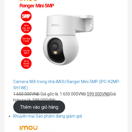
Camera Wifi trong nhà iMOU Ranger Mini 5MP (IPC-K2MP-
5H1WE)
1.650.000
VNĐ
Giá gốc là: 1.650.000VNĐ.
599.000
VNĐ
Giá
hiện tại là: 599.000VNĐ.
Thêm vào giỏ hàng
Khuyến mại
Sản phẩm đang giảm giá