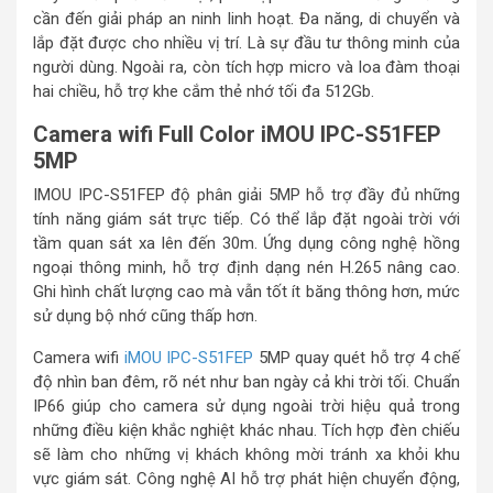
cần đến giải pháp an ninh linh hoạt. Đa năng, di chuyển và
lắp đặt được cho nhiều vị trí. Là sự đầu tư thông minh của
người dùng. Ngoài ra, còn tích hợp micro và loa đàm thoại
hai chiều, hỗ trợ khe cắm thẻ nhớ tối đa 512Gb.
Camera wifi Full Color iMOU IPC-S51FEP
5MP
IMOU IPC-S51FEP độ phân giải 5MP hỗ trợ đầy đủ những
tính năng giám sát trực tiếp. Có thể lắp đặt ngoài trời với
tầm quan sát xa lên đến 30m. Ứng dụng công nghệ hồng
ngoại thông minh, hỗ trợ định dạng nén H.265 nâng cao.
Ghi hình chất lượng cao mà vẫn tốt ít băng thông hơn, mức
sử dụng bộ nhớ cũng thấp hơn.
Camera wifi
iMOU IPC-S51FEP
5MP quay quét hỗ trợ 4 chế
độ nhìn ban đêm, rõ nét như ban ngày cả khi trời tối. Chuẩn
IP66 giúp cho camera sử dụng ngoài trời hiệu quả trong
những điều kiện khắc nghiệt khác nhau. Tích hợp đèn chiếu
sẽ làm cho những vị khách không mời tránh xa khỏi khu
vực giám sát. Công nghệ AI hỗ trợ phát hiện chuyển động,