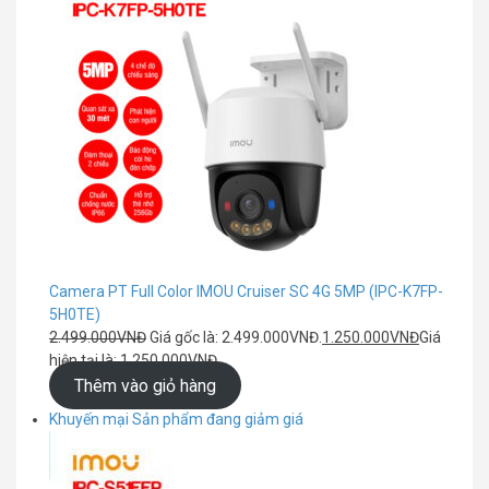
Camera PT Full Color IMOU Cruiser SC 4G 5MP (IPC-K7FP-
5H0TE)
2.499.000
VNĐ
Giá gốc là: 2.499.000VNĐ.
1.250.000
VNĐ
Giá
hiện tại là: 1.250.000VNĐ.
Thêm vào giỏ hàng
Khuyến mại
Sản phẩm đang giảm giá