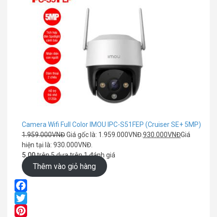
Camera Wifi Full Color IMOU IPC-S51FEP (Cruiser SE+ 5MP)
1.959.000
VNĐ
Giá gốc là: 1.959.000VNĐ.
930.000
VNĐ
Giá
hiện tại là: 930.000VNĐ.
5.00
trên 5 dựa trên
1
đánh giá
Thêm vào giỏ hàng
Facebook
Twitter