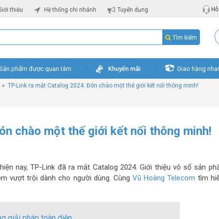
Hỗ 
Giới thiệu
Hệ thống chi nhánh
Tuyển dụng
Tìm kiếm
Sản phẩm được quan tâm
Khuyến mãi
Giao hàng nha
»
TP-Link ra mắt Catalog 2024: Đón chào một thế giới kết nối thông minh!
n chào một thế giới kết nối thông minh!
ện nay, TP-Link đã ra mắt Catalog 2024. Giới thiệu vô số sản p
iệm vượt trội dành cho người dùng. Cùng
Vũ Hoàng Telecom
tìm hi
g giải pháp toàn diện