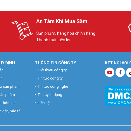
An Tâm Khi Mua Sắm
Sản phẩm, hàng hóa chính hãng
Thanh toán tiện lợi
UY ĐỊNH
THÔNG TIN CÔNG TY
KẾT NỐI VỚI
ận
Giới thiệu công ty
nh
Tin tức công ty
hử sản phẩm
Tin tức công nghệ
 sản phẩm
Tin tuyển dụng
 thông tin
Liên hệ
 đặt, bảo trì