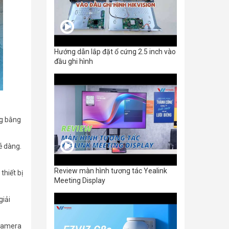
Hướng dẫn lắp đặt ổ cứng 2.5 inch vào
đầu ghi hình
ng bằng
ễ dàng.
Review màn hình tương tác Yealink
thiết bị
Meeting Display
giải
 camera