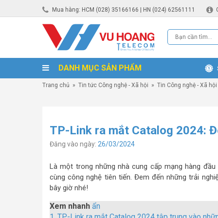
Mua hàng: HCM (028) 35166166 | HN (024) 62561111
DANH MỤC SẢN PHẨM
Trang chủ
»
Tin tức Công nghệ - Xã hội
»
Tin Công nghệ - Xã hội
TP-Link ra mắt Catalog 2024: Đó
Đăng vào ngày:
26/03/2024
Là một trong những nhà cung cấp mạng hàng đầu hi
cùng công nghệ tiên tiến. Đem đến những trải ngh
bây giờ nhé!
Xem nhanh
ẩn
1.
TP-Link ra mắt Catalog 2024 tập trung vào nhữn