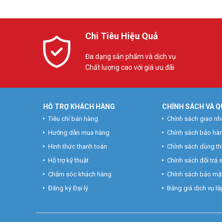
Chi Tiêu Hiệu Quả
Đa dạng sản phẩm và dịch vụ
Chất lượng cao với giá ưu đãi
HỖ TRỢ KHÁCH HÀNG
CHÍNH SÁCH VÀ Q
Tiêu chí bán hàng
Chính sách giao nh
Hướng dẫn mua hàng
Chính sách bảo hà
Hình thức thanh toán
Chính sách dùng t
Hỗ trợ kỹ thuật
Chính sách đổi trả
Chăm sóc khách hàng
Chính sách bảo mật
Đăng ký Đại lý
Bảng giá dịch vụ lắp