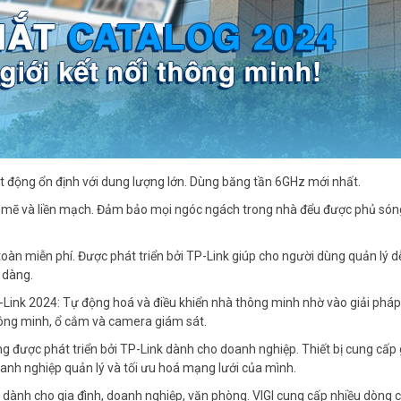
ạt động ổn định với dung lượng lớn. Dùng băng tần 6GHz mới nhất.
h mẽ và liền mạch. Đảm bảo mọi ngóc ngách trong nhà đểu được phủ só
oàn miễn phí. Được phát triển bởi TP-Link giúp cho người dùng quản lý d
 dàng.
Link 2024: Tự động hoá và điều khiển nhà thông minh nhờ vào giải pháp 
ông minh, ổ cắm và camera giám sát.
 được phát triển bởi TP-Link dành cho doanh nghiệp. Thiết bị cung cấp 
anh nghiệp quản lý và tối ưu hoá mạng lưới của mình.
k dành cho gia đình, doanh nghiệp, văn phòng. VIGI cung cấp nhiều dòng