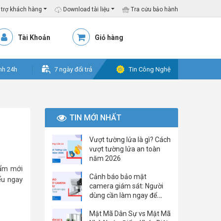
trợ khách hàng
Download tài liệu
Tra cứu bảo hành
Tài Khoản
Giỏ hàng
nh 24h
7 ngày đổi trả
Tin Công Nghệ
TIN MỚI NHẤT
Vượt tường lửa là gì? Cách
vượt tường lửa an toàn
năm 2026
hẩm mới
Cảnh báo bảo mật
ểu ngay
camera giám sát: Người
dùng cần làm ngay để
tránh bị hack
Mật Mã Dân Sự vs Mật Mã