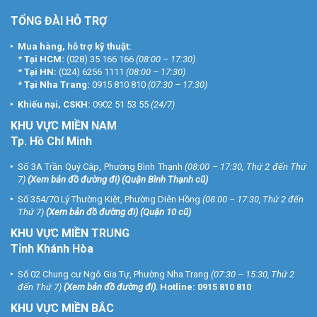
TỔNG ĐÀI HỖ TRỢ
Mua hàng, hỗ trợ kỹ thuật:
*
Tại HCM:
(028) 35 166 166
(08:00 – 17:30)
*
Tại HN:
(024) 6256 1111
(08:00 – 17:30)
*
Tại Nha Trang:
0915 810 810
(07:30 – 17:30)
Khiếu nại, CSKH:
0902 51 53 55
(24/7)
KHU
VỰC MIỀN NAM
Tp. Hồ Chí Minh
Số 3A Trần Quý Cáp, Phường Bình Thạnh
(08:00 – 17:30, Thứ 2 đến Thứ
7)
(
Xem bản đồ đường đi
) (Quận Bình Thạnh cũ)
Số 354/70 Lý Thường Kiệt, Phường Diên Hồng
(08:00 – 17:30, Thứ 2 đến
Thứ 7)
(
Xem bản đồ đường đi
) (Quận 10 cũ)
KHU VỰC MIỀN TRUNG
Tỉnh Khánh Hòa
Số 02 Chung cư Ngô Gia Tự, Phường Nha Trang
(07:30 – 15:30, Thứ 2
đến Thứ 7)
(
Xem bản đồ đường đi
).
Hotline:
0915 810 810
KHU VỰC MIỀN BẮC