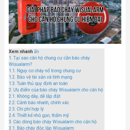
Xem nhanh
ẩn
1.
Tại sao căn hộ chung cư cần báo cháy
Wisualarm?
1.1.
Nguy cơ cháy nổ trong chung cư
1.2.
Bảo vệ tài sản và tính mạng
1.3.
Tuân thủ quy định an toàn
2.
Ưu điểm của báo cháy Wisualarm cho căn hộ
2.1.
Không dây, dễ lắp đặt
2.2.
Cảnh báo nhanh, chính xác
2.3.
Chi phí hợp lý
2.4.
Thiết kế nhỏ gọn, thẩm mỹ
3.
Các dòng báo cháy Wisualarm cho căn hộ
3.1.
Báo cháy độc lập Wisualarm