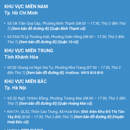
KHU
VỰC MIỀN NAM
Tp. Hồ Chí Minh
Số 3A Trần Quý Cáp, Phường Bình Thạnh
(08:00 – 17:30, Thứ 2 đến Thứ
7)
(
Xem bản đồ đường đi
) (Quận Bình Thạnh cũ)
Số 354/70 Lý Thường Kiệt, Phường Diên Hồng
(08:00 – 17:30, Thứ 2 đến
Thứ 7)
(
Xem bản đồ đường đi
) (Quận 10 cũ)
KHU VỰC MIỀN TRUNG
Tỉnh Khánh Hòa
Số 02 Chung cư Ngô Gia Tự, Phường Nha Trang
(07:30 – 17:30, Thứ 2
đến Thứ 7)
(
Xem bản đồ đường đi
).
Hotline:
0915 810 810
KHU VỰC MIỀN BẮC
Tp. Hà Nội
Số 22 Ngõ 19 Kim Đồng, Phường Tương Mai
(08:00 – 17:30, Thứ 2 đến
Thứ 7)
(
Xem bản đồ đường đi
) (Quận Hoàng Mai cũ)
Km17+, QL32, Thôn Cao Trung, Xã Hoài Đức
(Đối diện Khu Đô Thị Tân
Tây Đô)
(8:00 – 17:30, Thứ 2 đến Thứ 7)
(
Xem bản đồ đường đi
) (Huyện
Hoài Đức cũ)