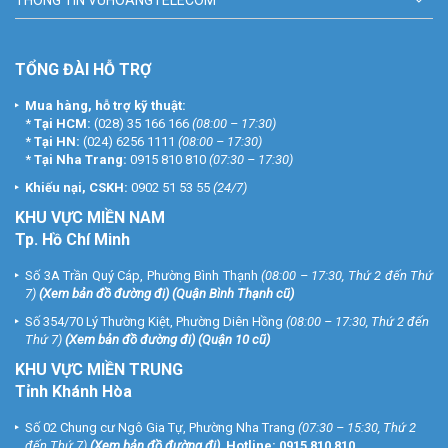
THÔNG TIN VUHOANGTELECOM
TỔNG ĐÀI HỖ TRỢ
Mua hàng, hỗ trợ kỹ thuật:
*
Tại HCM:
(028) 35 166 166
(08:00 – 17:30)
*
Tại HN:
(024) 6256 1111
(08:00 – 17:30)
*
Tại Nha Trang:
0915 810 810
(07:30 – 17:30)
Khiếu nại, CSKH:
0902 51 53 55
(24/7)
KHU
VỰC MIỀN NAM
Tp. Hồ Chí Minh
Số 3A Trần Quý Cáp, Phường Bình Thạnh
(08:00 – 17:30, Thứ 2 đến Thứ
7)
(
Xem bản đồ đường đi
) (Quận Bình Thạnh cũ)
Số 354/70 Lý Thường Kiệt, Phường Diên Hồng
(08:00 – 17:30, Thứ 2 đến
Thứ 7)
(
Xem bản đồ đường đi
) (Quận 10 cũ)
KHU VỰC MIỀN TRUNG
Tỉnh Khánh Hòa
Số 02 Chung cư Ngô Gia Tự, Phường Nha Trang
(07:30 – 15:30, Thứ 2
đến Thứ 7)
(
Xem bản đồ đường đi
).
Hotline:
0915 810 810