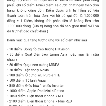
hàng, quý khách sẽ được tích 01 điểm và được phát bằng
phiếu ghi số điểm. Phiếu điểm sẽ được phát ngay theo đơn
hàng, không cộng dồn. Điểm được tính từ Tổng số tiền
thanh toán trên hóa đơn, với hệ số qui đổi là 1.000.000
đồng = 1 Điểm, không tính phần tiền lẻ không làm tròn
1.000.000 đồng. (Giá trị hàng hóa đã bao gồm thuế VAT và
đã trừ hết các chiết khấu )
Danh mục quà tặng tương ứng với số điểm như sau:
• 10 điểm: Đồng hồ treo tường HIKvision
• 30 điểm: Quạt điện treo tường Asia hoặc máy làm sữa
chua )
• 50 điểm: Quạt treo tường MIDEA
• 70 điểm: Điện thoại Nokia
• 100 điểm: Ổ cứng WD Purple 1TB
• 500 điểm: Tủ lạnh Aqua
• 850 điểm: Điều hòa 1 chiều Inverter
• 1000 điểm: Apple iPad Mini 4 Retina
• 1850 điểm: Điện thoại Iphone 7 RED
• 2100 điểm: Điện thoại Iphone 7 Plus RED