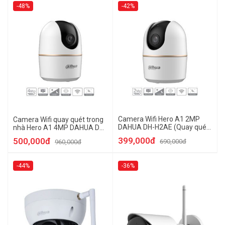
-48%
-42%
Camera Wifi Hero A1 2MP
Camera Wifi quay quét trong
DAHUA DH-H2AE (Quay quét,
nhà Hero A1 4MP DAHUA DH-
Trong nhà)
H4AE
399,000đ
500,000đ
690,000đ
960,000đ
-44%
-36%