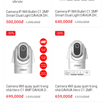
Camera IP Wifi Bullet C1 2MP
Camera IP Wifi Bullet C1 2MP
Smart Dual Light DAHUA DH-
Smart Dual Light DAHUA DH-
F2C-LED
F2C-PV
640,000đ
500,000đ
1,050,000đ
1,498,000đ
-50%
-50%
Camera Wifi quay quét trong
Camera Wifi quay quét trong
nhà Hero C1 4MP DAHUA DH-
nhà DAHUA Hero C1 2MP
H4C
(DH-H2C)
699,000đ
659,000đ
1,399,000đ
1,319,000đ