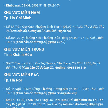
Khiếu nại, CSKH:
0902 51 53 55
(24/7)
KHU
VỰC MIỀN NAM
Tp. Hồ Chí Minh
Số 3A Trần Quý Cáp, Phường Bình Thạnh
(08:00 – 17:30, Thứ 2 đến Thứ
7)
(
Xem bản đồ đường đi
) (Quận Bình Thạnh cũ)
Số 354/70 Lý Thường Kiệt, Phường Diên Hồng
(08:00 – 17:30, Thứ 2 đến
Thứ 7)
(
Xem bản đồ đường đi
) (Quận 10 cũ)
KHU VỰC MIỀN TRUNG
Tỉnh Khánh Hòa
Số 02 Chung cư Ngô Gia Tự, Phường Nha Trang
(07:30 – 15:30, Thứ 2
đến Thứ 7)
(
Xem bản đồ đường đi
).
Hotline:
0915 810 810
KHU VỰC MIỀN BẮC
Tp. Hà Nội
Số 22 Ngõ 19 Kim Đồng, Phường Tương Mai
(08:00 – 17:30, Thứ 2 đến
Thứ 7)
(
Xem bản đồ đường đi
) (Quận Hoàng Mai cũ)
Km17+, QL32, Thôn Cao Trung, Xã Hoài Đức
(Đối diện Khu Đô Thị Tân
Tây Đô)
(8:00 – 17:30, Thứ 2 đến Thứ 7)
(
Xem bản đồ đường đi
) (Huyện