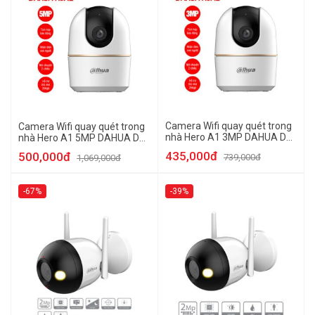
Camera Wifi quay quét trong
Camera Wifi quay quét trong
nhà Hero A1 3MP DAHUA DH-
nhà Hero A1 5MP DAHUA DH-
H3AE
H5AE
435,000đ
500,000đ
739,000đ
1,069,000đ
-67%
-39%