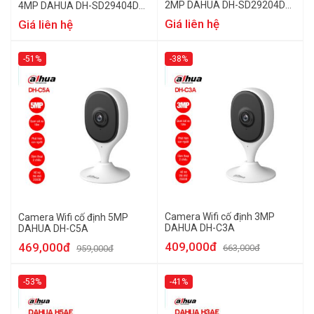
2MP DAHUA DH-SD29204DB-
4MP DAHUA DH-SD29404DB-
GNY-W
GNY-W
Giá liên hệ
Giá liên hệ
-51%
-38%
Camera Wifi cố định 3MP
Camera Wifi cố định 5MP
DAHUA DH-C3A
DAHUA DH-C5A
409,000đ
469,000đ
663,000đ
959,000đ
-53%
-41%