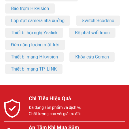
Báo trộm Hikvision
Lắp đặt camera nhà xưởng
Switch Scodeno
Thiết bị hội nghị Yealink
Bộ phát wifi Imou
Đèn năng lượng mặt trời
Thiết bị mạng Hikvision
Khóa cửa Goman
Thiết bị mạng TP-LINK
Chi Tiêu Hiệu Quả
Đa dạng sản phẩm và dịch vụ
Chất lượng cao với giá ưu đãi
An Tâm Khi Mua Sắm