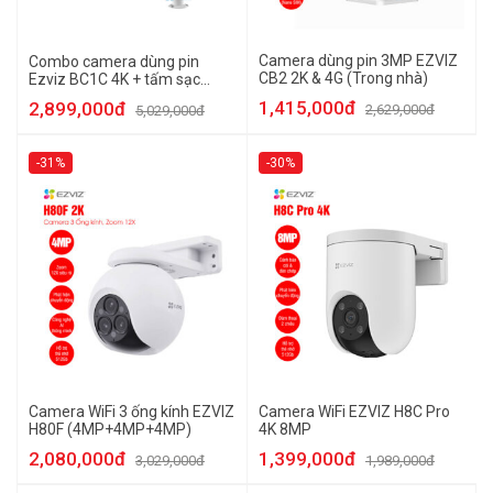
Camera dùng pin 3MP EZVIZ
Combo camera dùng pin
CB2 2K & 4G (Trong nhà)
Ezviz BC1C 4K + tấm sạc
năng lượng mặt trời F
1,415,000đ
2,899,000đ
2,629,000đ
5,029,000đ
-31%
-30%
Camera WiFi 3 ống kính EZVIZ
Camera WiFi EZVIZ H8C Pro
H80F (4MP+4MP+4MP)
4K 8MP
2,080,000đ
1,399,000đ
3,029,000đ
1,989,000đ