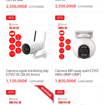
EB5 4K 8MP
2,550,000đ
2,550,000đ
3,979,000đ
3,979,000đ
-40%
-31%
Camera ngoài trời không dây
Camera WiFi quay quét EZVIZ
EZVIZ H5 (2K,4G,4mm)
H80x (8MP+2MP)
1,120,000đ
1,820,000đ
1,879,000đ
2,639,000đ
-53%
-43%