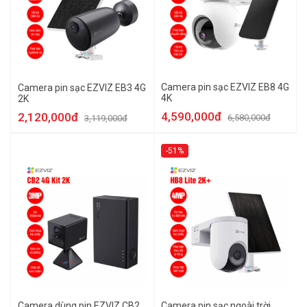
Camera pin sạc EZVIZ EB8 4G
Camera pin sạc EZVIZ EB3 4G
4K
2K
4,590,000đ
2,120,000đ
6,580,000đ
3,119,000đ
-51%
Camera dùng pin EZVIZ CB2
Camera pin sạc ngoài trời