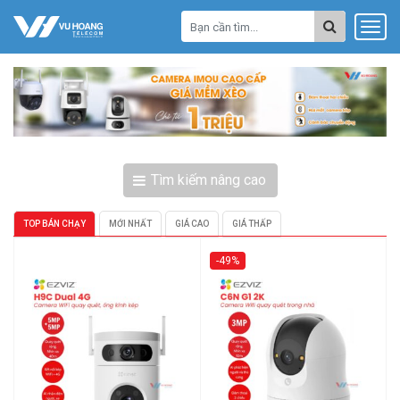
Tìm kiếm nâng cao
TOP BÁN CHẠY
MỚI NHẤT
GIÁ CAO
GIÁ THẤP
-49%