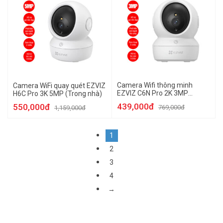
Camera Wifi thông minh
Camera WiFi quay quét EZVIZ
EZVIZ C6N Pro 2K 3MP
H6C Pro 3K 5MP (Trong nhà)
(Trong nhà)
439,000đ
550,000đ
769,000đ
1,159,000đ
1
2
3
4
→