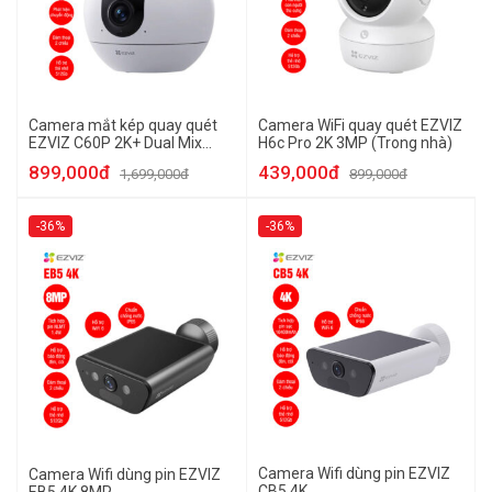
Camera mắt kép quay quét
Camera WiFi quay quét EZVIZ
EZVIZ C60P 2K+ Dual Mix
H6c Pro 2K 3MP (Trong nhà)
(Trong nhà)
899,000đ
439,000đ
1,699,000đ
899,000đ
-36%
-36%
Camera Wifi dùng pin EZVIZ
Camera Wifi dùng pin EZVIZ
CB5 4K