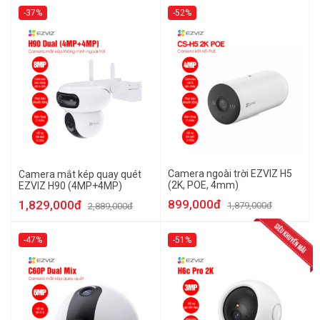
-37%
-52%
Camera ngoài trời EZVIZ H5
Camera mắt kép quay quét
(2K, POE, 4mm)
EZVIZ H90 (4MP+4MP)
899,000đ
1,829,000đ
1,879,000đ
2,889,000đ
-47%
-51%