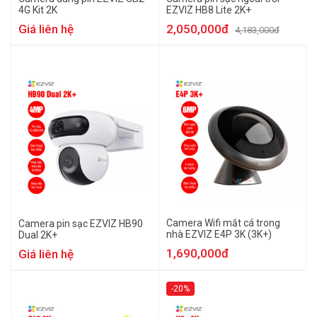
4G Kit 2K
EZVIZ HB8 Lite 2K+
Giá liên hệ
2,050,000đ
4,183,000đ
Camera Wifi mắt cá trong
Camera pin sạc EZVIZ HB90
nhà EZVIZ E4P 3K (3K+)
Dual 2K+
1,690,000đ
Giá liên hệ
-20%