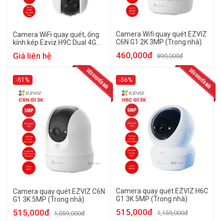
Camera Wifi quay quét EZVIZ
Camera WiFi quay quét, ống
C6N G1 2K 3MP (Trong nhà)
kính kép Ezviz H9C Dual 4G
(5MP+5MP)
460,000đ
Giá liên hệ
899,000đ
-51%
-56%
Camera quay quét EZVIZ H6C
Camera quay quét EZVIZ C6N
G1 3K 5MP (Trong nhà)
G1 3K 5MP (Trong nhà)
515,000đ
515,000đ
1,159,000đ
1,059,000đ