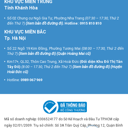
KHU VỰC MIỀN TRUNG
Tỉnh Khánh Hòa
Số 02 Chung cư Ngô Gia Tự, Phường Nha Trang
(07:30 – 17:30, Thứ 2
đến Thứ 7)
(
Xem bản đồ đường đi
).
Hotline:
0915 810 810
KHU VỰC MIỀN BẮC
Tp. Hà Nội
Số 22 Ngõ 19 Kim Đồng, Phường Tương Mai
(08:00 – 17:30, Thứ 2 đến
Thứ 7)
(
Xem bản đồ đường đi
) (Quận Hoàng Mai cũ)
Km17+, QL32, Thôn Cao Trung, Xã Hoài Đức
(Đối diện Khu Đô Thị Tân
Tây Đô)
(8:00 – 17:30, Thứ 2 đến Thứ 7)
(
Xem bản đồ đường đi
) (Huyện
Hoài Đức cũ)
Hotline:
0989 067 969
Mã số doanh nghiệp: 0306524177 do Sở Kế Hoạch và Đầu Tư TP.HCM cấp
ngày 02/01/2009. Trụ sở chính: Số 3A Trần Quý Cáp, Phường 12, Quận Bình