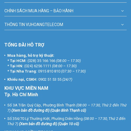
CHÍNH SÁCH MUA HÀNG – BẢO HÀNH
THÔNG TIN VUHOANGTELECOM
TỔNG ĐÀI HỖ TRỢ
Mua hàng, hỗ trợ kỹ thuật:
*
Tại HCM:
(028) 35 166 166
(08:00 – 17:30)
*
Tại HN:
(024) 6256 1111
(08:00 – 17:30)
*
Tại Nha Trang:
0915 810 810
(07:30 – 17:30)
Khiếu nại, CSKH:
0902 51 53 55
(24/7)
KHU
VỰC MIỀN NAM
Tp. Hồ Chí Minh
Số 3A Trần Quý Cáp, Phường Bình Thạnh
(08:00 – 17:30, Thứ 2 đến Thứ
7)
(
Xem bản đồ đường đi
) (Quận Bình Thạnh cũ)
Số 354/70 Lý Thường Kiệt, Phường Diên Hồng
(08:00 – 17:30, Thứ 2 đến
Thứ 7)
(
Xem bản đồ đường đi
) (Quận 10 cũ)