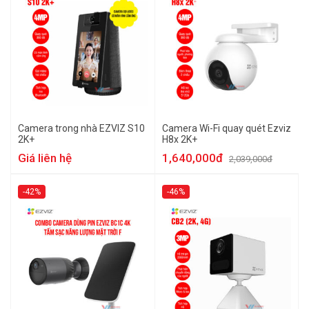
Camera trong nhà EZVIZ S10
Camera Wi-Fi quay quét Ezviz
2K+
H8x 2K+
Giá liên hệ
1,640,000đ
2,039,000đ
-42%
-46%