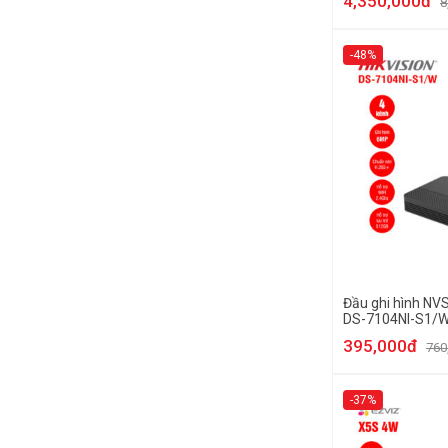
4,350,000đ
8
-48%
Đầu ghi hình NVS
DS-7104NI-S1/
395,000đ
760
-37%