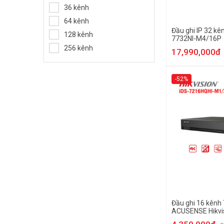
36 kênh
64 kênh
Đầu ghi IP 32 kê
128 kênh
7732NI-M4/16P
256 kênh
17,990,000đ
-52%
Đầu ghi 16 kênh
ACUSENSE Hikvis
7216HQHI-M1/X