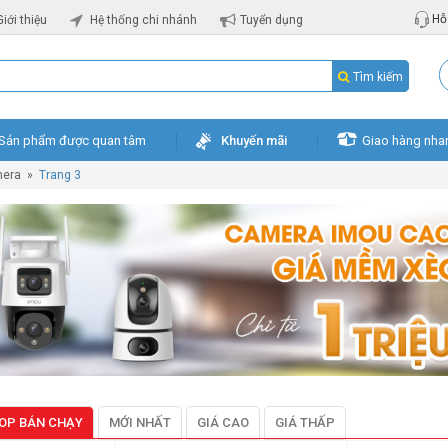
Hỗ 
Giới thiệu
Hệ thống chi nhánh
Tuyển dụng
Tìm kiếm
Sản phẩm được quan tâm
Khuyến mãi
Giao hàng nha
mera
»
Trang 3
OP BÁN CHẠY
MỚI NHẤT
GIÁ CAO
GIÁ THẤP