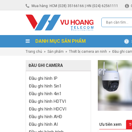
Mua hàng: HCM (028) 35166166 | HN (024) 62561111
DANH MỤC SẢN PHẨM
Trang chủ
»
Sản phẩm
»
Thiết bị camera an ninh
»
Đầu ghi ca
ĐẦU GHI CAMERA
Đầu ghi hình IP
Đầu ghi hình 5in1
Đầu ghi hình 4in1
Đầu ghi hình HDTVI
Đầu ghi hình HDCVI
Đầu ghi hình AHD
Đầu ghi hình AI
Ưu tiên xem
T