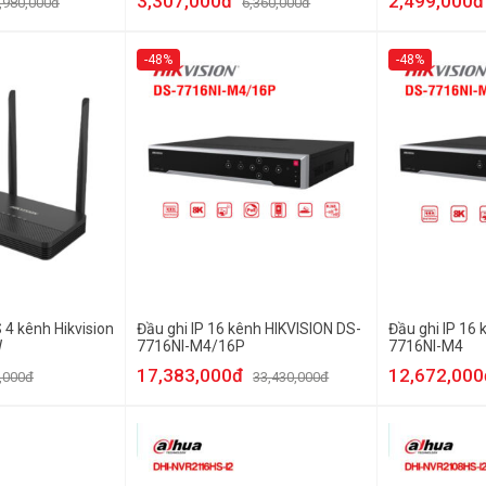
3,307,000đ
2,499,000đ
,980,000đ
6,360,000đ
-48%
-48%
 4 kênh Hikvision
Đầu ghi IP 16 kênh HIKVISION DS-
Đầu ghi IP 16
W
7716NI-M4/16P
7716NI-M4
17,383,000đ
12,672,000
,000đ
33,430,000đ