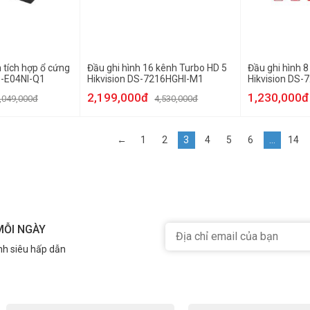
h tích hợp ổ cứng
Đầu ghi hình 16 kênh Turbo HD 5
Đầu ghi hình 
S-E04NI-Q1
Hikvision DS-7216HGHI-M1
Hikvision DS
2,199,000đ
1,230,000đ
,049,000đ
4,530,000đ
←
1
2
3
4
5
6
…
14
MỖI NGÀY
nh siêu hấp dẫn