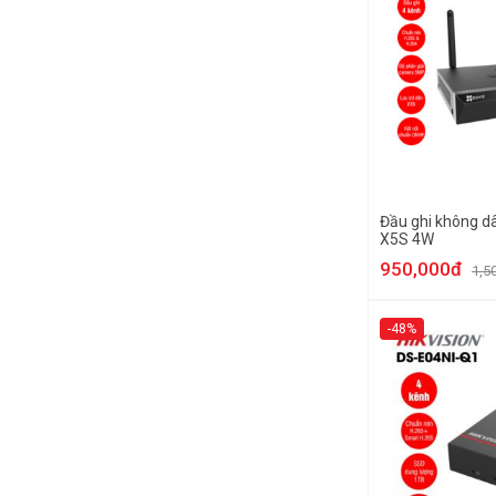
Đầu ghi không d
X5S 4W
950,000đ
1,5
-48%