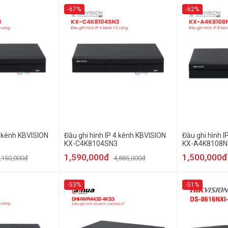
-67%
-62%
8 kênh KBVISION
Đầu ghi hình IP 4 kênh KBVISION
Đầu ghi hình I
KX-C4K8104SN3
KX-A4K8108N
1,590,000đ
1,500,000đ
,150,000đ
4,885,000đ
-53%
-51%