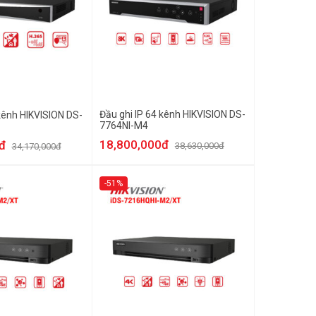
Đầu ghi IP 64 kênh HIKVISION DS-
 kênh HIKVISION DS-
7764NI-M4
18,800,000đ
đ
38,630,000đ
34,170,000đ
-51%