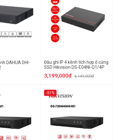
Đầu ghi IP 4 kênh tích hợp ổ cứng
kênh DAHUA DHI-
SSD Hikvision DS-E04NI-Q1/4P
2
3,199,000đ
6,149,000đ
-51%