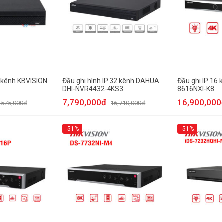
4 kênh KBVISION
Đầu ghi hình IP 32 kênh DAHUA
Đầu ghi IP 16
DHI-NVR4432-4KS3
8616NXI-K8
7,790,000đ
16,900,000
,575,000đ
16,710,000đ
-51%
-51%