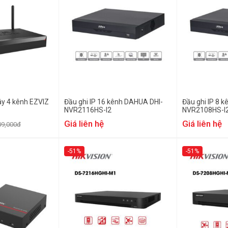
ây 4 kênh EZVIZ
Đầu ghi IP 16 kênh DAHUA DHI-
Đầu ghi IP 8 
NVR2116HS-I2
NVR2108HS-I
Giá liên hệ
Giá liên hệ
09,000đ
-51%
-51%