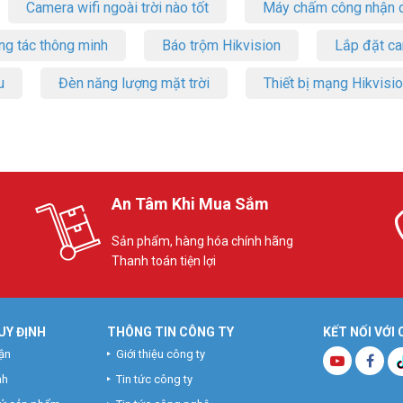
Camera wifi ngoài trời nào tốt
Máy chấm công nhận d
ng tác thông minh
Báo trộm Hikvision
Lắp đặt c
u
Đèn năng lượng mặt trời
Thiết bị mạng Hikvisi
An Tâm Khi Mua Sắm
Sản phẩm, hàng hóa chính hãng
Thanh toán tiện lợi
UY ĐỊNH
THÔNG TIN CÔNG TY
KẾT NỐI VỚI
ận
Giới thiệu công ty
nh
Tin tức công ty