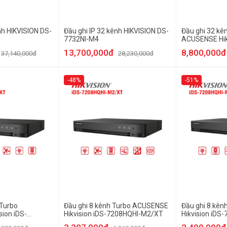
nh HIKVISION DS-
Đầu ghi IP 32 kênh HIKVISION DS-
Đầu ghi 32 kê
7732NI-M4
ACUSENSE Hikv
7232HQHI-M2
13,700,000đ
8,800,000đ
37,140,000đ
28,230,000đ
-48%
-51%
 Turbo
Đầu ghi 8 kênh Turbo ACUSENSE
Đầu ghi 8 kê
ion iDS-
Hikvision iDS-7208HQHI-M2/XT
Hikvision iD
T