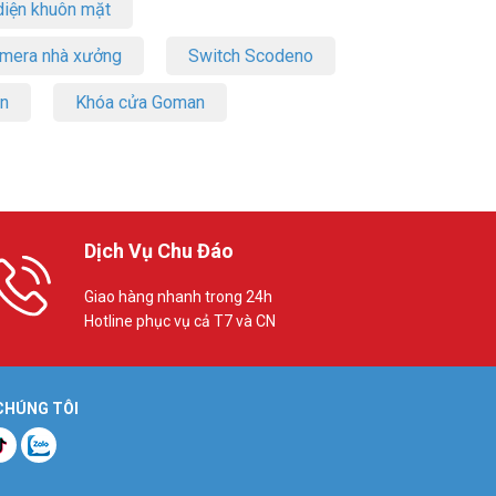
iện khuôn mặt
amera nhà xưởng
Switch Scodeno
on
Khóa cửa Goman
Dịch Vụ Chu Đáo
Giao hàng nhanh trong 24h
Hotline phục vụ cả T7 và CN
 CHÚNG TÔI