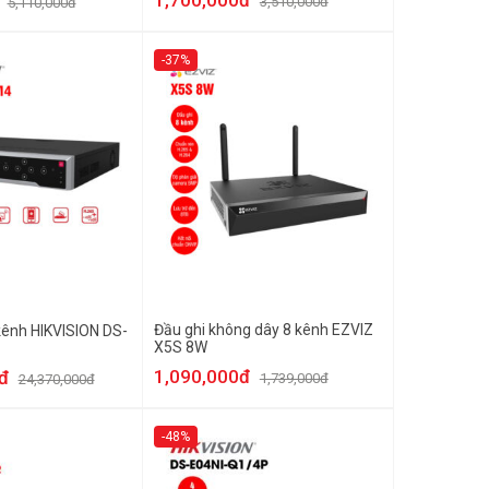
3,510,000đ
5,110,000đ
-37%
Đầu ghi không dây 8 kênh EZVIZ
 kênh HIKVISION DS-
X5S 8W
1,090,000đ
đ
1,739,000đ
24,370,000đ
-48%