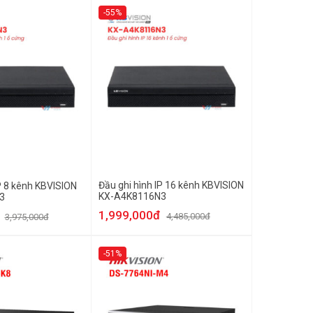
-55%
Đầu ghi hình IP 16 kênh KBVISION
P 8 kênh KBVISION
KX-A4K8116N3
3
1,999,000đ
4,485,000đ
3,975,000đ
-51%