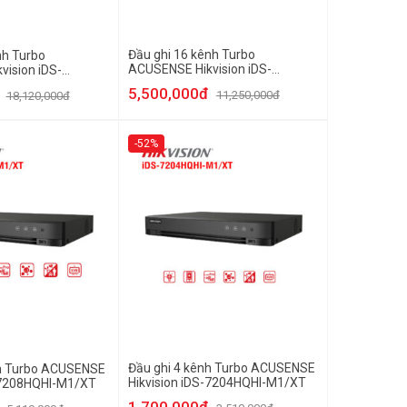
Đầu ghi 16 kênh Turbo
nh Turbo
ACUSENSE Hikvision iDS-
ision iDS-
7216HQHI-M2/XT
/XT
5,500,000đ
11,250,000đ
18,120,000đ
-52%
Đầu ghi 4 kênh Turbo ACUSENSE
nh Turbo ACUSENSE
Hikvision iDS-7204HQHI-M1/XT
S-7208HQHI-M1/XT
1,700,000đ