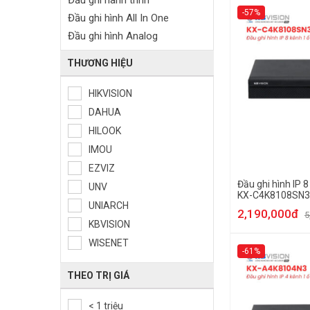
Đầu ghi hành trình
-57%
Đầu ghi hình All In One
Đầu ghi hình Analog
THƯƠNG HIỆU
HIKVISION
DAHUA
HILOOK
IMOU
EZVIZ
Đầu ghi hình IP 
UNV
KX-C4K8108SN3
UNIARCH
2,190,000đ
5
KBVISION
WISENET
-61%
THEO TRỊ GIÁ
< 1 triệu