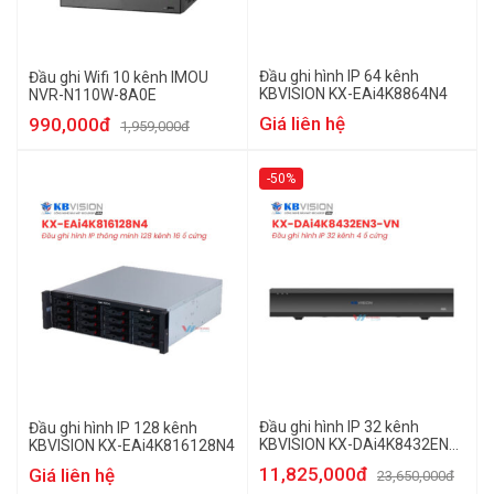
Đầu ghi hình IP 64 kênh
Đầu ghi Wifi 10 kênh IMOU
KBVISION KX-EAi4K8864N4
NVR-N110W-8A0E
Giá liên hệ
990,000đ
1,959,000đ
-50%
Đầu ghi hình IP 32 kênh
Đầu ghi hình IP 128 kênh
KBVISION KX-DAi4K8432EN3-
KBVISION KX-EAi4K816128N4
VN
11,825,000đ
Giá liên hệ
23,650,000đ