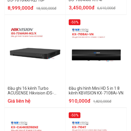
DS-7616NXI-K2/16P
3,450,000đ
8,999,000đ
6,610,000đ
18,500,000đ
-50%
Đầu ghi 16 kênh Turbo
Đầu ghi hình Mini HD 5 in 1 8
ACUSENSE Hikvision iDS-
kênh KBVISION KX-7108Ai-VN
7216HUHI-M2/X
Giá liên hệ
910,000đ
1,820,000đ
-50%