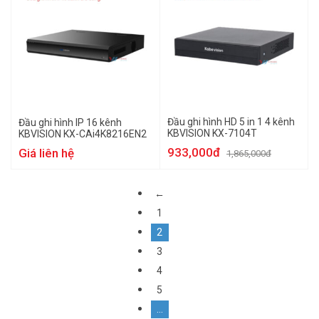
Đầu ghi hình HD 5 in 1 4 kênh
Đầu ghi hình IP 16 kênh
KBVISION KX-7104T
KBVISION KX-CAi4K8216EN2
933,000đ
Giá liên hệ
1,865,000đ
←
1
2
3
4
5
…