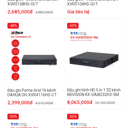
XVR5108HS-I3/T
XVR5104HS-I3/T
2,685,000đ
Giá liên hệ
4,885,000đ
-48%
-50%
Đầu ghi hình HD 5 in 1 32 kênh
Đầu ghi Penta-brid 16 kênh
KBVISION KX-DAi8232H3-5M
DAHUA DH-XVR4116HS-I/T
8,065,000đ
2,399,000đ
16,130,000đ
4,610,000đ
-50%
-50%