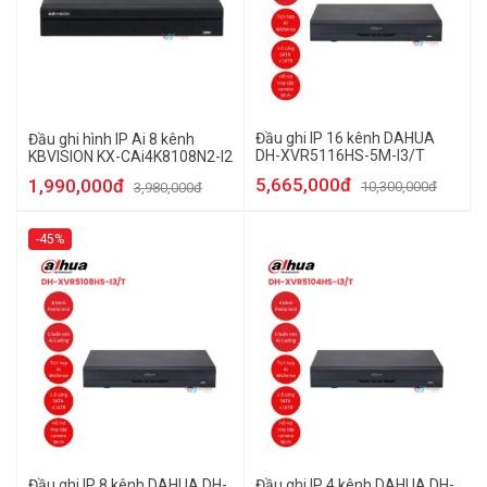
Đầu ghi IP 16 kênh DAHUA
Đầu ghi hình IP Ai 8 kênh
DH-XVR5116HS-5M-I3/T
KBVISION KX-CAi4K8108N2-I2
5,665,000đ
1,990,000đ
10,300,000đ
3,980,000đ
-45%
Đầu ghi IP 8 kênh DAHUA DH-
Đầu ghi IP 4 kênh DAHUA DH-