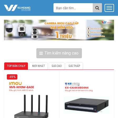
Tìm kiếm nâng cao
TOP BÁN CHẠY
MỚI NHẤT
GIÁ CAO
GIÁ THẤP
-49%