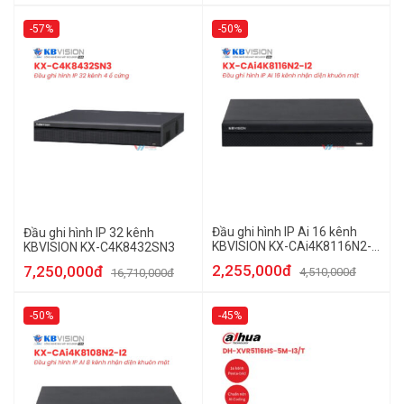
-57%
-50%
Đầu ghi hình IP Ai 16 kênh
Đầu ghi hình IP 32 kênh
KBVISION KX-CAi4K8116N2-
KBVISION KX-C4K8432SN3
I2
2,255,000đ
7,250,000đ
4,510,000đ
16,710,000đ
-50%
-45%