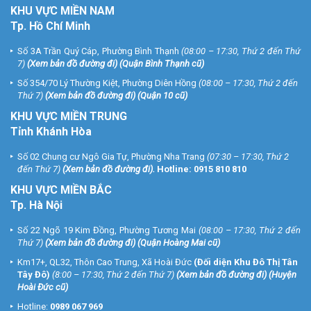
KHU
VỰC MIỀN NAM
Tp. Hồ Chí Minh
Số 3A Trần Quý Cáp, Phường Bình Thạnh
(08:00 – 17:30, Thứ 2 đến Thứ
7)
(
Xem bản đồ đường đi
) (Quận Bình Thạnh cũ)
Số 354/70 Lý Thường Kiệt, Phường Diên Hồng
(08:00 – 17:30, Thứ 2 đến
Thứ 7)
(
Xem bản đồ đường đi
) (Quận 10 cũ)
KHU VỰC MIỀN TRUNG
Tỉnh Khánh Hòa
Số 02 Chung cư Ngô Gia Tự, Phường Nha Trang
(07:30 – 17:30, Thứ 2
đến Thứ 7)
(
Xem bản đồ đường đi
).
Hotline:
0915 810 810
KHU VỰC MIỀN BẮC
Tp. Hà Nội
Số 22 Ngõ 19 Kim Đồng, Phường Tương Mai
(08:00 – 17:30, Thứ 2 đến
Thứ 7)
(
Xem bản đồ đường đi
) (Quận Hoàng Mai cũ)
Km17+, QL32, Thôn Cao Trung, Xã Hoài Đức
(Đối diện Khu Đô Thị Tân
Tây Đô)
(8:00 – 17:30, Thứ 2 đến Thứ 7)
(
Xem bản đồ đường đi
) (Huyện
Hoài Đức cũ)
Hotline:
0989 067 969