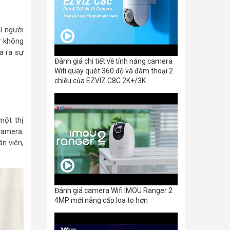
ì người
ở không
a ra sự
Đánh giá chi tiết về tính năng camera
Wifi quay quét 360 độ và đàm thoại 2
chiều của EZVIZ C8C 2K+/3K
một thị
camera.
n viên,
Đánh giá camera Wifi IMOU Ranger 2
4MP mới nâng cấp loa to hơn