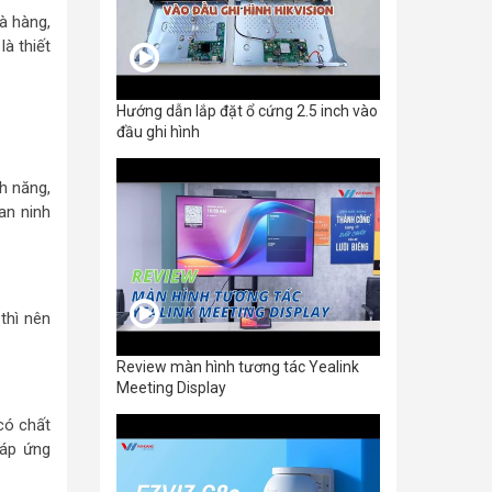
à hàng,
à thiết
Hướng dẫn lắp đặt ổ cứng 2.5 inch vào
đầu ghi hình
h năng,
an ninh
thì nên
Review màn hình tương tác Yealink
Meeting Display
có chất
Đáp ứng