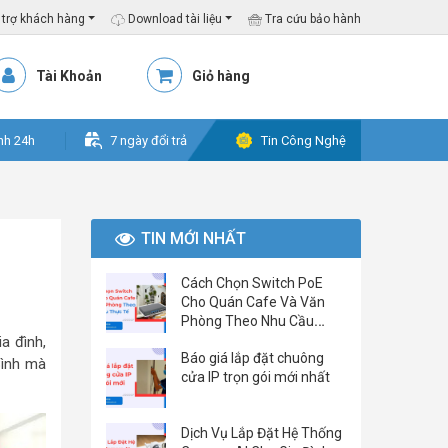
trợ khách hàng
Download tài liệu
Tra cứu bảo hành
Tài Khoản
Giỏ hàng
nh 24h
7 ngày đổi trả
Tin Công Nghệ
TIN MỚI NHẤT
Cách Chọn Switch PoE
Cho Quán Cafe Và Văn
Phòng Theo Nhu Cầu
Thực Tế
a đình,
Báo giá lắp đặt chuông
Bình mà
cửa IP trọn gói mới nhất
Dịch Vụ Lắp Đặt Hệ Thống