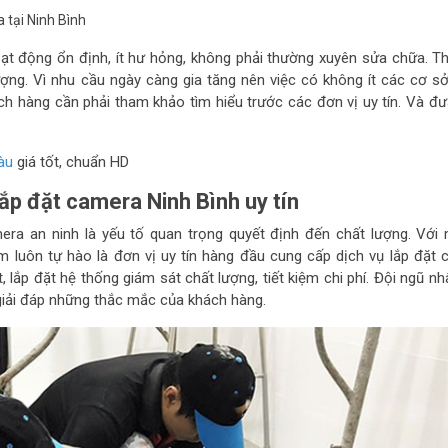
 tại Ninh Bình
t động ổn định, ít hư hỏng, không phải thường xuyên sửa chữa. Th
ượng. Vì nhu cầu ngày càng gia tăng nên việc có không ít các cơ s
h hàng cần phải tham khảo tìm hiểu trước các đơn vị uy tín. Và đư
àu
giá tốt, chuẩn HD
p đặt camera Ninh Bình uy tín
ra an ninh là yếu tố quan trọng quyết định đến chất lượng. Với 
 luôn tự hào là đơn vị uy tín hàng đầu cung cấp dịch vụ lắp đặt 
p đặt hệ thống giám sát chất lượng, tiết kiệm chi phí. Đội ngũ nhâ
 giải đáp những thắc mắc của khách hàng.