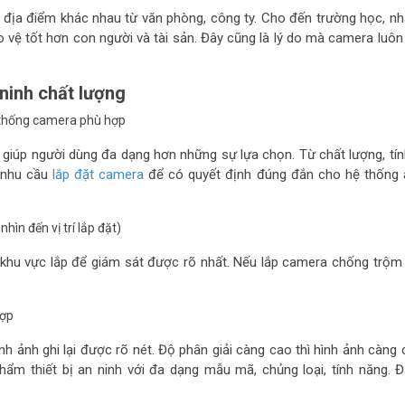
địa điểm khác nhau từ văn phòng, công ty. Cho đến trường học, nh
 vệ tốt hơn con người và tài sản. Đây cũng là lý do mà camera luôn l
ninh chất lượng
ệ thống camera phù hợp
 giúp người dùng đa dạng hơn những sự lựa chọn. Từ chất lượng, tín
õ nhu cầu
lắp đặt camera
để có quyết định đúng đắn cho hệ thống 
hìn đến vị trí lắp đặt)
í, khu vực lắp để giám sát được rõ nhất. Nếu lắp camera chống trộm 
hợp
nh ảnh ghi lại được rõ nét. Độ phân giải càng cao thì hình ảnh càng 
phẩm thiết bị an ninh với đa dạng mẫu mã, chủng loại, tính năng. 