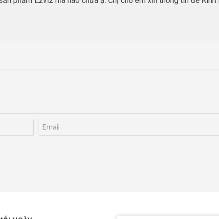
 sản phẩm Ezviz mã nào chưa ạ. Chị cho em xin thông tin để Kinh