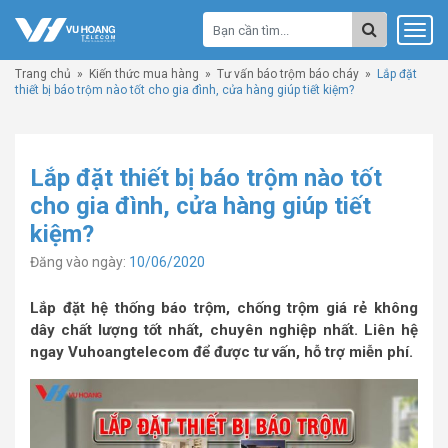
Trang chủ
»
Kiến thức mua hàng
»
Tư vấn báo trộm báo cháy
»
Lắp đặt
thiết bị báo trộm nào tốt cho gia đình, cửa hàng giúp tiết kiệm?
Lắp đặt thiết bị báo trộm nào tốt
cho gia đình, cửa hàng giúp tiết
kiệm?
Đăng vào ngày:
10/06/2020
Lắp đặt hệ thống báo trộm, chống trộm giá rẻ không
dây chất lượng tốt nhất, chuyên nghiệp nhất. Liên hệ
ngay Vuhoangtelecom để được tư vấn, hỗ trợ miễn phí.