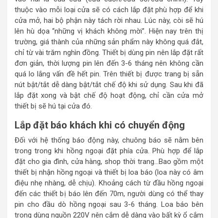
thuộc vào mỗi loại cửa sẽ có cách lắp đặt phù hợp để khi
cửa mở, hai bộ phận này tách rời nhau. Lúc này, còi sẽ hú
lên hù dọa “những vị khách không mời”. Hiện nay trên thị
trường, giá thành của những sản phẩm này không quá đắt,
chỉ từ vài trăm nghìn đồng. Thiết bị dùng pin nên lắp đặt rất
đơn giản, thời lượng pin lên đến 3-6 tháng nên không cần
quá lo lắng vấn đề hết pin. Trên thiết bị được trang bị sẵn
nút bật/tắt dễ dàng bật/tắt chế độ khi sử dụng. Sau khi đã
lắp đặt xong và bật chế độ hoạt động, chỉ cần cửa mở
thiết bị sẽ hú tại cửa đó.
Lắp đặt báo khách khi có chuyển động
Đối với hệ thống báo động này, chuông báo sẽ nằm bên
trong trong khi hồng ngoại đặt phía cửa. Phù hợp để lắp
đặt cho gia đình, cửa hàng, shop thời trang…Bao gồm một
thiết bị nhận hồng ngoại và thiết bị loa báo (loa này có âm
điệu nhẹ nhàng, dễ chịu). Khoảng cách từ đầu hồng ngoại
đến các thiết bị báo lên đến 70m, người dùng có thể thay
pin cho đầu dò hồng ngoại sau 3-6 tháng. Loa báo bên
trong dùng nguồn 220V nên cắm dễ dàng vào bất kỳ ổ cắm