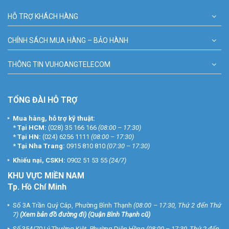
HỖ TRỢ KHÁCH HÀNG
CHÍNH SÁCH MUA HÀNG – BẢO HÀNH
THÔNG TIN VUHOANGTELECOM
TỔNG ĐÀI HỖ TRỢ
Mua hàng, hỗ trợ kỹ thuật:
*
Tại HCM:
(028) 35 166 166
(08:00 – 17:30)
*
Tại HN:
(024) 6256 1111
(08:00 – 17:30)
*
Tại Nha Trang:
0915 810 810
(07:30 – 17:30)
Khiếu nại, CSKH:
0902 51 53 55
(24/7)
KHU
VỰC MIỀN NAM
Tp. Hồ Chí Minh
Số 3A Trần Quý Cáp, Phường Bình Thạnh
(08:00 – 17:30, Thứ 2 đến Thứ
7)
(
Xem bản đồ đường đi
) (Quận Bình Thạnh cũ)
Số 354/70 Lý Thường Kiệt, Phường Diên Hồng
(08:00 – 17:30, Thứ 2 đến