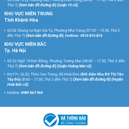
Thứ 7)
(
Xem bản đồ đường đi
) (Quận 10 cũ)
KHU VỰC MIỀN TRUNG
Tỉnh Khánh Hòa
Số 02 Chung cư Ngô Gia Tự, Phường Nha Trang
(07:30 – 15:30, Thứ 2
đến Thứ 7)
(
Xem bản đồ đường đi
).
Hotline:
0915 810 810
KHU VỰC MIỀN BẮC
Tp. Hà Nội
Số 22 Ngõ 19 Kim Đồng, Phường Tương Mai
(08:00 – 17:30, Thứ 2 đến
Thứ 7)
(
Xem bản đồ đường đi
) (Quận Hoàng Mai cũ)
Km17+, QL32, Thôn Cao Trung, Xã Hoài Đức
(Đối diện Khu Đô Thị Tân
Tây Đô)
(8:00 – 17:30, Thứ 2 đến Thứ 7)
(
Xem bản đồ đường đi
) (Huyện
Hoài Đức cũ)
Hotline:
0989 067 969