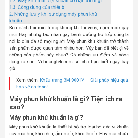
1.2.
Máy khử mùi diệt khuẩn có đặc điểm gì?
1.3.
Công dụng của thiết bị
2.
Những lưu ý khi sử dụng máy phun khử
khuẩn
Bên cạnh bụi mịn trong không khí thì virus, nấm mốc gây
mùi. Hay những tác nhân gây bệnh đường hô hấp cũng là
nỗi lo của đa số mọi người. Máy phun khử khuẩn trở thành
sản phẩm được quan tâm nhiều hơn. Vậy bạn đã biết gì về
những sản phẩm này chưa? Có những ưu điểm và công
dụng ra sao. Vuhoangtelecom sẽ cho bạn biết ngay bây
giờ.
Xem thêm:
Khẩu trang 3M 9001V – Giải pháp hiệu quả,
bảo vệ an toàn!
Máy phun khử khuẩn là gì? Tiện ích ra
sao?
Máy phun khử khuẩn là gì?
Máy phun khử khuẩn là thiết bị hỗ trợ loại bỏ các vi khuẩn
gây mùi hôi, khó chịu, ẩm mốc, khói thuốc. Hay mùi nhựa,