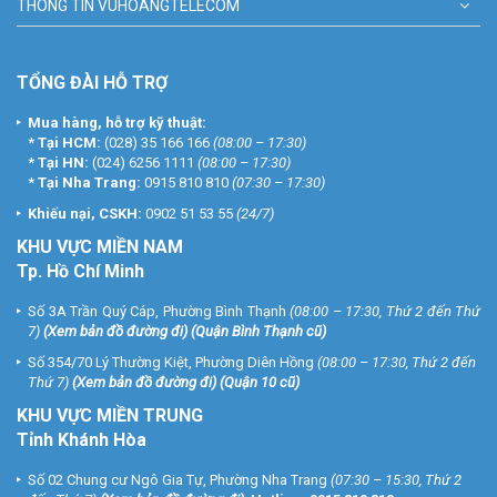
THÔNG TIN VUHOANGTELECOM
TỔNG ĐÀI HỖ TRỢ
Mua hàng, hỗ trợ kỹ thuật:
*
Tại HCM:
(028) 35 166 166
(08:00 – 17:30)
*
Tại HN:
(024) 6256 1111
(08:00 – 17:30)
*
Tại Nha Trang:
0915 810 810
(07:30 – 17:30)
Khiếu nại, CSKH:
0902 51 53 55
(24/7)
KHU
VỰC MIỀN NAM
Tp. Hồ Chí Minh
Số 3A Trần Quý Cáp, Phường Bình Thạnh
(08:00 – 17:30, Thứ 2 đến Thứ
7)
(
Xem bản đồ đường đi
) (Quận Bình Thạnh cũ)
Số 354/70 Lý Thường Kiệt, Phường Diên Hồng
(08:00 – 17:30, Thứ 2 đến
Thứ 7)
(
Xem bản đồ đường đi
) (Quận 10 cũ)
KHU VỰC MIỀN TRUNG
Tỉnh Khánh Hòa
Số 02 Chung cư Ngô Gia Tự, Phường Nha Trang
(07:30 – 15:30, Thứ 2