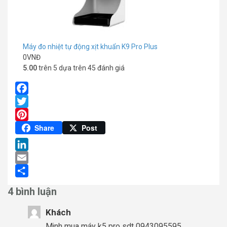
Máy đo nhiệt tự động xịt khuẩn K9 Pro Plus
0
VNĐ
5.00
trên 5 dựa trên
45
đánh giá
Facebook
Twitter
Pinterest
Share
Post
LinkedIn
Email
Share
4 bình luận
Khách
Mjnh mua máy k5 pro sdt 0943095595